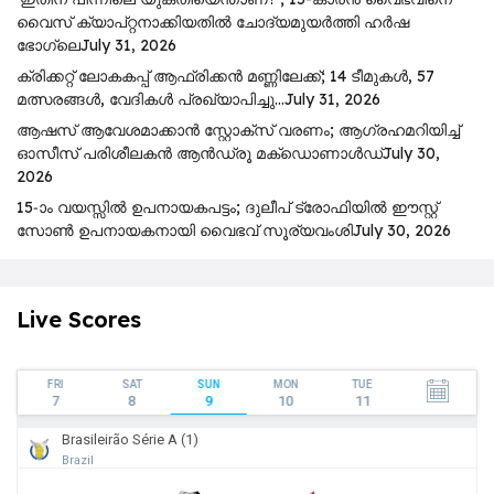
വൈസ് ക്യാപ്റ്റനാക്കിയതിൽ ചോദ്യമുയർത്തി ഹർഷ
ഭോഗ്ലെ
July 31, 2026
ക്രിക്കറ്റ് ലോകകപ്പ് ആഫ്രിക്കൻ മണ്ണിലേക്ക്; 14 ടീമുകൾ, 57
മത്സരങ്ങൾ, വേദികൾ പ്രഖ്യാപിച്ചു…
July 31, 2026
ആഷസ് ആവേശമാക്കാൻ സ്റ്റോക്സ് വരണം; ആഗ്രഹമറിയിച്ച്
ഓസീസ് പരിശീലകൻ ആൻഡ്രൂ മക്ഡൊണാൾഡ്
July 30,
2026
15-ാം വയസ്സിൽ ഉപനായകപട്ടം; ദുലീപ് ട്രോഫിയിൽ ഈസ്റ്റ്
സോൺ ഉപനായകനായി വൈഭവ് സൂര്യവംശി
July 30, 2026
Live Scores
FRI
SAT
SUN
MON
TUE
7
8
9
10
11
Brasileirão Série A (1)
Brazil