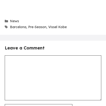
Categories
News
Tags
Barcelona
,
Pre-Season
,
Vissel Kobe
Leave a Comment
Comment