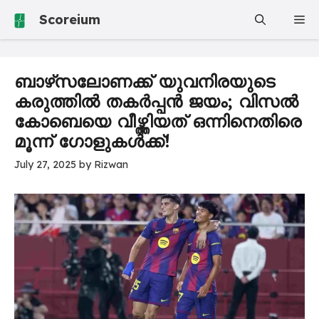
Skip
Scoreium
Me
to
content
ബാഴ്‌സലോണക്ക് യുവനിരയുടെ
കരുത്തിൽ തകർപ്പൻ ജയം; വിസൽ
കോബെയെ വീഴ്ത്തിയത് ഒന്നിനെതിരെ
മൂന്ന് ഗോളുകൾക്ക്!
July 27, 2025
by
Rizwan