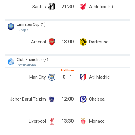
21:30
Santos
Athletico-PR
Emirates Cup (1)
Europe
13:00
Arsenal
Dortmund
Club Friendlies (4)
International
Halftime
0
-
1
Man City
Atl. Madrid
12:00
Johor Darul Ta’zim
Chelsea
13:30
Liverpool
Monaco