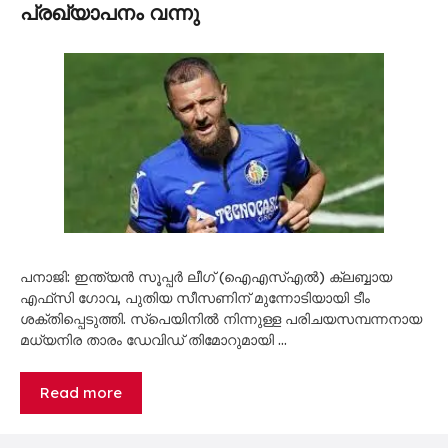
പ്രഖ്യാപനം വന്നു
പനാജി: ഇന്ത്യൻ സൂപ്പർ ലീഗ് (ഐഎസ്എൽ) ക്ലബ്ബായ
എഫ്‌സി ഗോവ, പുതിയ സീസണിന് മുന്നോടിയായി ടീം
ശക്തിപ്പെടുത്തി. സ്പെയിനിൽ നിന്നുള്ള പരിചയസമ്പന്നനായ
മധ്യനിര താരം ഡേവിഡ് തിമോറുമായി …
Read more