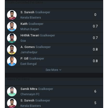
Goals Conceded Per Game
S. Suresh
Goalkeeper
0
Kerala Blasters
Kaith
Goalkeeper
0.7
Mohun Bagan
Hrithik Tiwari
Goalkeeper
0.7
Goa
A. Gomes
Goalkeeper
0.8
Jamshedpur
P. Gill
Goalkeeper
0.8
East Bengal
See More
Saves Per Game
Samik Mitra
Goalkeeper
6
Chennaiyin FC
S. Suresh
Goalkeeper
5
Kerala Blasters