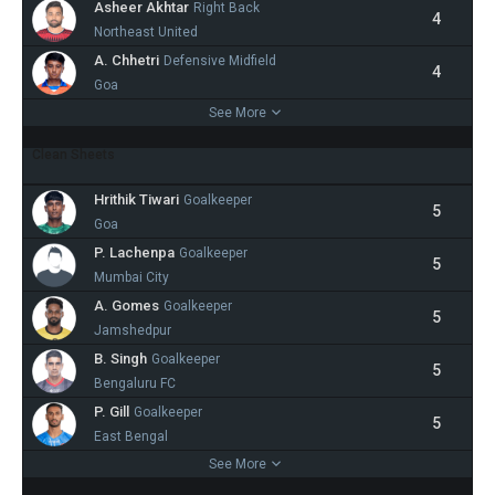
Asheer Akhtar
Right Back
4
Northeast United
A. Chhetri
Defensive Midfield
4
Goa
See More
Clean Sheets
Hrithik Tiwari
Goalkeeper
5
Goa
P. Lachenpa
Goalkeeper
5
Mumbai City
A. Gomes
Goalkeeper
5
Jamshedpur
B. Singh
Goalkeeper
5
Bengaluru FC
P. Gill
Goalkeeper
5
East Bengal
See More