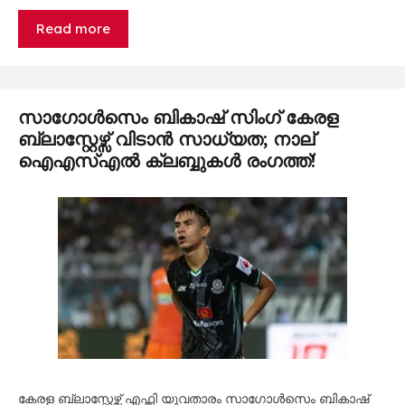
Read more
സാഗോൾസെം ബികാഷ് സിംഗ് കേരള
ബ്ലാസ്റ്റേഴ്സ് വിടാൻ സാധ്യത; നാല്
ഐഎസ്എൽ ക്ലബ്ബുകൾ രംഗത്ത്!
കേരള ബ്ലാസ്റ്റേഴ്സ് എഫ്സി യുവതാരം സാഗോൾസെം ബികാഷ്