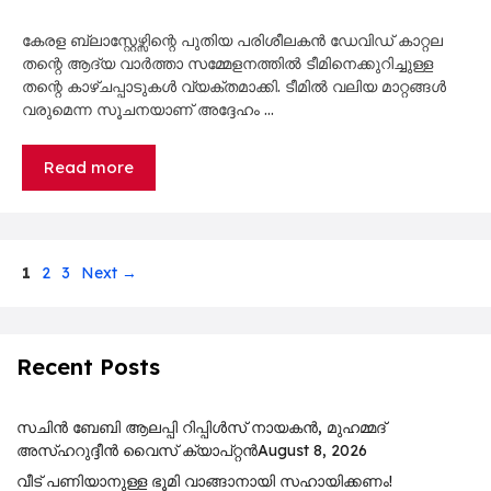
കേരള ബ്ലാസ്റ്റേഴ്സിന്റെ പുതിയ പരിശീലകന്‍ ഡേവിഡ് കാറ്റല
തന്റെ ആദ്യ വാര്‍ത്താ സമ്മേളനത്തില്‍ ടീമിനെക്കുറിച്ചുള്ള
തന്റെ കാഴ്ചപ്പാടുകള്‍ വ്യക്തമാക്കി. ടീമില്‍ വലിയ മാറ്റങ്ങള്‍
വരുമെന്ന സൂചനയാണ് അദ്ദേഹം …
Read more
Page
Page
Page
1
2
3
Next
→
Recent Posts
സചിൻ ബേബി ആലപ്പി റിപ്പിൾസ് നായകൻ, മുഹമ്മദ്
അസ്ഹറുദ്ദീൻ വൈസ് ക്യാപ്റ്റൻ
August 8, 2026
വീട് പണിയാനുള്ള ഭൂമി വാങ്ങാനായി സഹായിക്കണം!