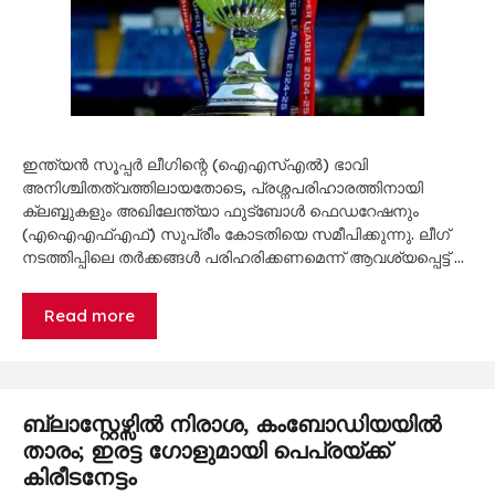
ഇന്ത്യൻ സൂപ്പർ ലീഗിന്റെ (ഐഎസ്എൽ) ഭാവി
അനിശ്ചിതത്വത്തിലായതോടെ, പ്രശ്നപരിഹാരത്തിനായി
ക്ലബ്ബുകളും അഖിലേന്ത്യാ ഫുട്ബോൾ ഫെഡറേഷനും
(എഐഎഫ്എഫ്) സുപ്രീം കോടതിയെ സമീപിക്കുന്നു. ലീഗ്
നടത്തിപ്പിലെ തർക്കങ്ങൾ പരിഹരിക്കണമെന്ന് ആവശ്യപ്പെട്ട് …
Read more
ബ്ലാസ്റ്റേഴ്സിൽ നിരാശ, കംബോഡിയയിൽ
താരം; ഇരട്ട ഗോളുമായി പെപ്രയ്ക്ക്
കിരീടനേട്ടം