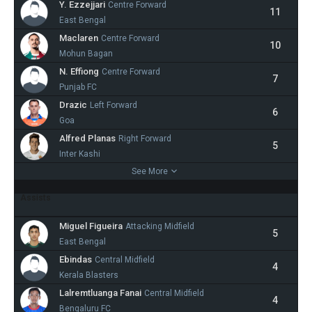
Y. Ezzejjari
Centre Forward
11
East Bengal
Maclaren
Centre Forward
10
Mohun Bagan
N. Effiong
Centre Forward
7
Punjab FC
Drazic
Left Forward
6
Goa
Alfred Planas
Right Forward
5
Inter Kashi
See More
Assists
Miguel Figueira
Attacking Midfield
5
East Bengal
Ebindas
Central Midfield
4
Kerala Blasters
Lalremtluanga Fanai
Central Midfield
4
Bengaluru FC