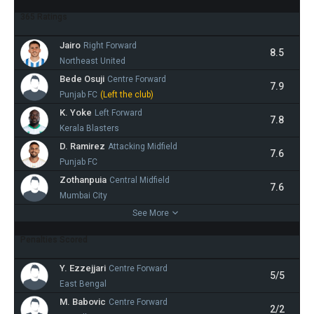
365 Ratings
Jairo
Right Forward
8.5
Northeast United
Bede Osuji
Centre Forward
7.9
Punjab FC
(Left the club)
K. Yoke
Left Forward
7.8
Kerala Blasters
D. Ramirez
Attacking Midfield
7.6
Punjab FC
Zothanpuia
Central Midfield
7.6
Mumbai City
See More
Penalties Scored
Y. Ezzejjari
Centre Forward
5/5
East Bengal
M. Babovic
Centre Forward
2/2