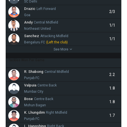
SC Delhi
Drazic
Left Forward
2/3
Goa
Andy
Central Midfield
1/1
Northeast United
Sanchez
Attacking Midfield
1/1
Bengaluru FC
(Left the club)
See More
Tackles Won Per Game
R. Shabong
Central Midfield
2.2
Punjab FC
Valpuia
Centre Back
1.8
Mumbai City
Bose
Centre Back
1.8
Mohun Bagan
K. Lhungdim
Right Midfield
1.7
Punjab FC
L. Hangshing
Right Back