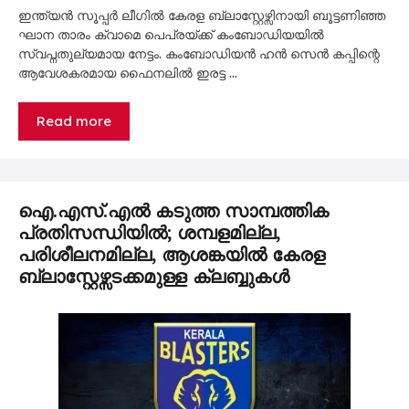
ഇന്ത്യൻ സൂപ്പർ ലീഗിൽ കേരള ബ്ലാസ്റ്റേഴ്സിനായി ബൂട്ടണിഞ്ഞ
ഘാന താരം ക്വാമെ പെപ്രയ്ക്ക് കംബോഡിയയിൽ
സ്വപ്നതുല്യമായ നേട്ടം. കംബോഡിയൻ ഹൻ സെൻ കപ്പിന്റെ
ആവേശകരമായ ഫൈനലിൽ ഇരട്ട …
Read more
ഐ.എസ്.എൽ കടുത്ത സാമ്പത്തിക
പ്രതിസന്ധിയിൽ; ശമ്പളമില്ല,
പരിശീലനമില്ല, ആശങ്കയിൽ കേരള
ബ്ലാസ്റ്റേഴ്സടക്കമുള്ള ക്ലബ്ബുകൾ