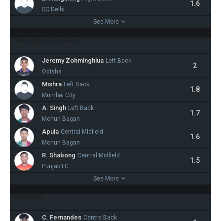
1.6
SC Delhi
See More
Interceptions Per Game
Jeremy Zohminghlua
Left Back
2
Odisha
Mishra
Left Back
1.8
Mumbai City
A. Singh
Left Back
1.7
Mohun Bagan
Apuia
Central Midfield
1.6
Mohun Bagan
R. Shabong
Central Midfield
1.5
Punjab FC
See More
Red Cards
C. Fernandes
Centre Back