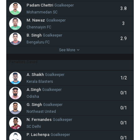
Padam Chettri
Goalkeeper
3.8
Mohammedan SC
M. Nawaz
Goalkeeper
3
Chennaiyin FC
B. Singh
Goalkeeper
2.9
Bengaluru FC
See More
Penalties Saved
A. Shaikh
Goalkeeper
1/2
Kerala Blasters
A.Singh
Goalkeeper
0/1
Odisha
G. Singh
Goalkeeper
0/1
Northeast United
N. Fernandes
Goalkeeper
0/1
SC Delhi
P. Lachenpa
Goalkeeper
0/1