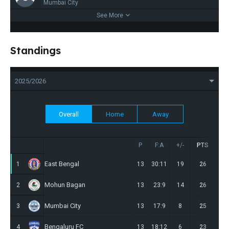
Mumbai City
See More
Standings
2025/2026
Overall
Home
Away
P
F:A
+/-
PTS
W
East Bengal
1
13
30:11
19
26
7
Mohun Bagan
2
13
23:9
14
26
7
Mumbai City
3
13
17:9
8
25
7
Bengaluru FC
4
13
18:12
6
23
6