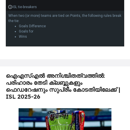
ISL tie-breakers
When two (or more) teams are tied on Points, the following rules break
the tie:
Goals Difference
Goals for
Wins
ഐഎസ്എൽ അനിശ്ചിതത്വത്തിൽ:
പരിഹാരം തേടി ക്ലബ്ബുകളും
ഫെഡറേഷനും സുപ്രീം കോടതിയിലേക്ക് |
ISL 2025-26