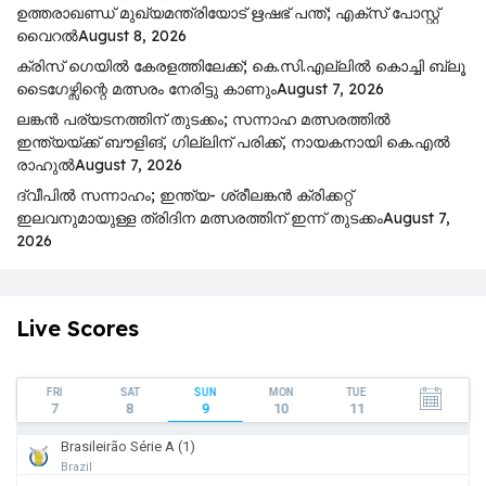
ഉത്തരാഖണ്ഡ് മുഖ്യമന്ത്രിയോട് ഋഷഭ് പന്ത്; എക്സ് പോസ്റ്റ്
വൈറൽ
August 8, 2026
ക്രിസ് ഗെയിൽ കേരളത്തിലേക്ക്; കെ.സി.എല്ലിൽ കൊച്ചി ബ്ലൂ
ടൈഗേഴ്സിന്റെ മത്സരം നേരിട്ടു കാണും
August 7, 2026
ലങ്കൻ പര്യടനത്തിന് തുടക്കം; സന്നാഹ മത്സരത്തിൽ
ഇന്ത്യയ്ക്ക് ബൗളിങ്, ഗില്ലിന് പരിക്ക്, നായകനായി കെ.എൽ
രാഹുൽ
August 7, 2026
ദ്വീപിൽ സന്നാഹം; ഇന്ത്യ- ശ്രീലങ്കൻ ക്രിക്കറ്റ്
ഇലവനുമായുള്ള ത്രിദിന മത്സരത്തിന് ഇന്ന് തുടക്കം
August 7,
2026
Live Scores
FRI
SAT
SUN
MON
TUE
7
8
9
10
11
Brasileirão Série A (1)
Brazil