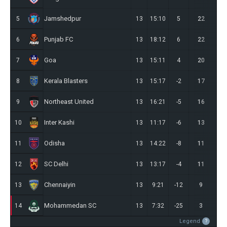
Jamshedpur
5
13
15:10
5
22
6
Punjab FC
6
13
18:12
6
22
6
Goa
7
13
15:11
4
20
5
Kerala Blasters
8
13
15:17
-2
17
5
Northeast United
9
13
16:21
-5
16
4
Inter Kashi
10
13
11:17
-6
13
3
Odisha
11
13
14:22
-8
11
2
SC Delhi
12
13
13:17
-4
11
2
Chennaiyin
13
13
9:21
-12
9
2
Mohammedan SC
14
13
7:32
-25
3
0
Legend
?