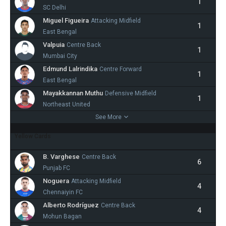
1
SC Delhi
Miguel Figueira
Attacking Midfield
1
East Bengal
Valpuia
Centre Back
1
Mumbai City
Edmund Lalrindika
Centre Forward
1
East Bengal
Mayakkannan Muthu
Defensive Midfield
1
Northeast United
See More
Yellow Cards
B. Varghese
Centre Back
6
Punjab FC
Noguera
Attacking Midfield
4
Chennaiyin FC
Alberto Rodríguez
Centre Back
4
Mohun Bagan