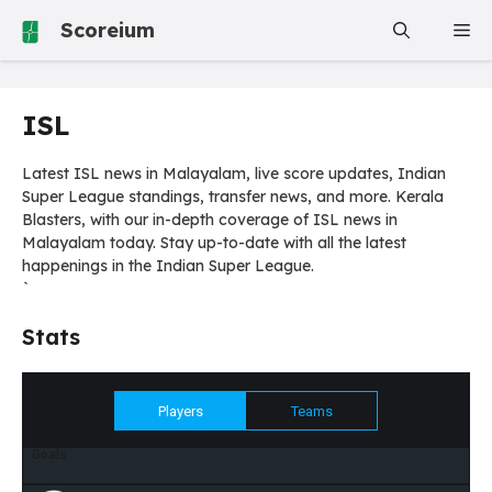
Skip
Scoreium
Me
to
content
ISL
Latest ISL news in Malayalam, live score updates, Indian
Super League standings, transfer news, and more. Kerala
Blasters, with our in-depth coverage of ISL news in
Malayalam today. Stay up-to-date with all the latest
happenings in the Indian Super League.
`
Stats
Players
Teams
Goals