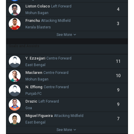
Liston Colaco
Left Forward
4
Mohun Bagan
Franchu
Attacking Midfield
3
Kerala Blasters
See More
Goals and Assists
Y. Ezzejjari
Centre Forward
11
East Bengal
Maclaren
Centre Forward
10
Mohun Bagan
N. Effiong
Centre Forward
9
Punjab FC
Drazic
Left Forward
9
Goa
Miguel Figueira
Attacking Midfield
7
East Bengal
See More