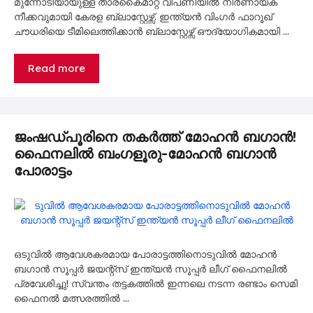
മുന്നോടിയായുള്ള താരകൈമാറ്റ വിപണിയിൽ നിർണായക
നീക്കവുമായി കേരള ബ്ലാസ്റ്റേഴ്സ്. ഇന്ത്യൻ വിംഗർ ഫാറൂഖ്
ചൗധരിയെ ടീമിലെത്തിക്കാൻ ബ്ലാസ്റ്റേഴ്സ് ഔദ്യോഗികമായി …
Read more
ജംഷഡ്‌പൂരിനെ തകർത്ത് മോഹൻ ബഗാൻ!
ഫൈനലിൽ ബംഗളൂരു-മോഹൻ ബഗാൻ
പോരാട്ടം
ഒടുവിൽ ആവേശകരമായ പോരാട്ടത്തിനൊടുവിൽ മോഹൻ
ബഗാൻ സൂപ്പർ ജയന്റ്‌സ് ഇന്ത്യൻ സൂപ്പർ ലീഗ് ഫൈനലിൽ
പ്രവേശിച്ചു! സ്വന്തം തട്ടകത്തിൽ ഇന്നലെ നടന്ന രണ്ടാം സെമി
ഫൈനൽ മത്സരത്തിൽ …