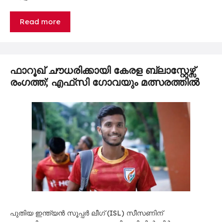
Read more
ഫാറൂഖ് ചൗധരിക്കായി കേരള ബ്ലാസ്റ്റേഴ്സ്
രംഗത്ത്; എഫ്‌സി ഗോവയും മത്സരത്തിൽ
പുതിയ ഇന്ത്യൻ സൂപ്പർ ലീഗ് (ISL) സീസണിന്