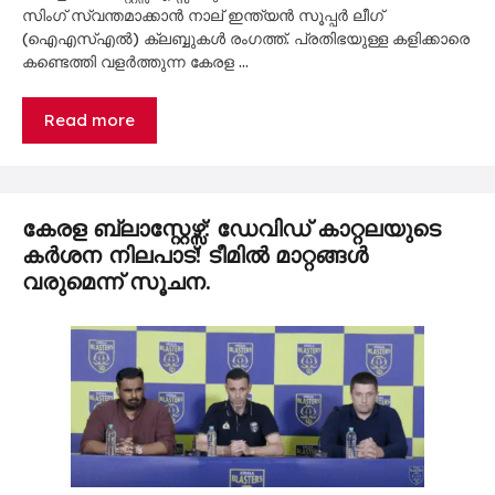
സിംഗ് സ്വന്തമാക്കാൻ നാല് ഇന്ത്യൻ സൂപ്പർ ലീഗ്
(ഐഎസ്എൽ) ക്ലബ്ബുകൾ രംഗത്ത്. പ്രതിഭയുള്ള കളിക്കാരെ
കണ്ടെത്തി വളർത്തുന്ന കേരള …
Read more
കേരള ബ്ലാസ്റ്റേഴ്സ്: ഡേവിഡ് കാറ്റലയുടെ
കര്‍ശന നിലപാട്! ടീമില്‍ മാറ്റങ്ങള്‍
വരുമെന്ന് സൂചന.