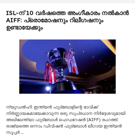
ISL-ന് 10 വർഷത്തെ അംഗീകാരം നൽകാൻ
AIFF: പ്രൊമോഷനും റിലീഗഷനും
ഉണ്ടായേക്കും
ന്യൂഡൽഹി: ഇന്ത്യൻ ഫുട്ബോളിന്റെ ഭാവിക്ക്
നിർണ്ണായകമായേക്കാവുന്ന ഒരു സുപ്രധാന നിർദ്ദേശവുമായി
അഖിലേന്ത്യാ ഫുട്ബോൾ ഫെഡറേഷൻ (AIFF) രംഗത്ത്.
രാജ്യത്തെ ഒന്നാം ഡിവിഷൻ ഫുട്ബോൾ ലീഗായ ഇന്ത്യൻ
സൂപ്പർ …