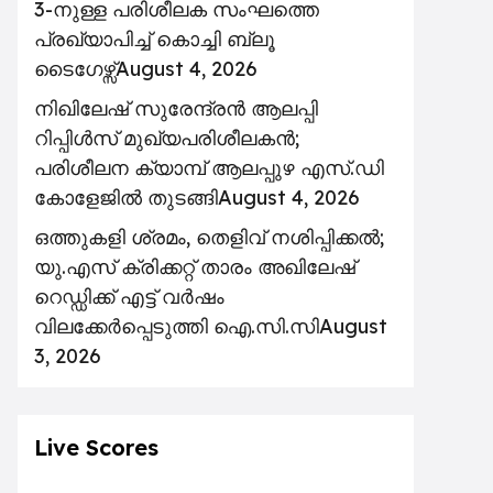
3-നുള്ള പരിശീലക സംഘത്തെ
പ്രഖ്യാപിച്ച് കൊച്ചി ബ്ലൂ
ടൈഗേഴ്സ്
August 4, 2026
നിഖിലേഷ് സുരേന്ദ്രൻ ആലപ്പി
റിപ്പിൾസ് മുഖ്യപരിശീലകൻ;
പരിശീലന ക്യാമ്പ് ആലപ്പുഴ എസ്.ഡി
കോളേജിൽ തുടങ്ങി
August 4, 2026
ഒത്തുകളി ശ്രമം, തെളിവ് നശിപ്പിക്കൽ;
യു.എസ് ക്രിക്കറ്റ് താരം അഖിലേഷ്
റെഡ്ഡിക്ക് എട്ട് വർഷം
വിലക്കേർപ്പെടുത്തി ഐ.സി.സി
August
3, 2026
Live Scores