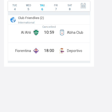
TUE
WED
THU
FRI
SAT
4
5
6
7
8
Club Friendlies (2)
International
Cancelled
10:59
Al Ahli
Abha Club
18:00
Fiorentina
Deportivo