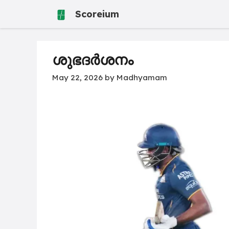
Skip
Scoreium
to
content
ശുഭദർശനം
May 22, 2026
by
Madhyamam