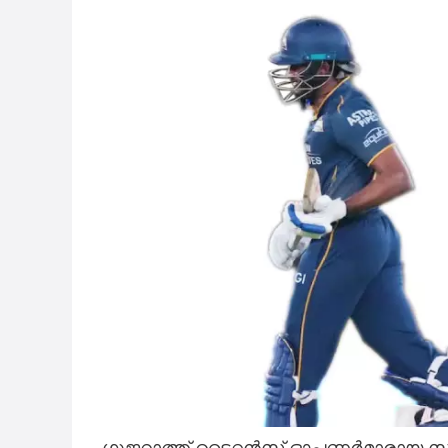
ഗുജറാത്ത് ടൈറ്റൻസ് ഓപണർമാരായ സാ