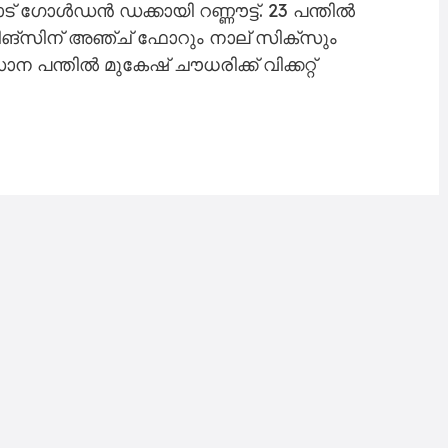
് ഗോൾഡൻ ഡക്കായി റണ്ണൗട്ട്. 23 പന്തിൽ
ന്നിങ്സിന് അഞ്ച് ഫോറും നാല് സിക്സും
ന പന്തിൽ മുകേഷ് ചൗധരിക്ക് വിക്കറ്റ്