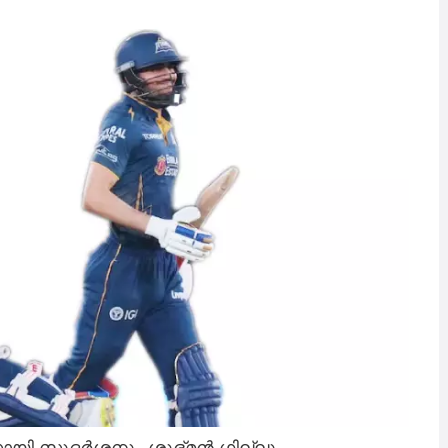
യി സുദർശനും ശുഭ്മൻ ഗില്ലും