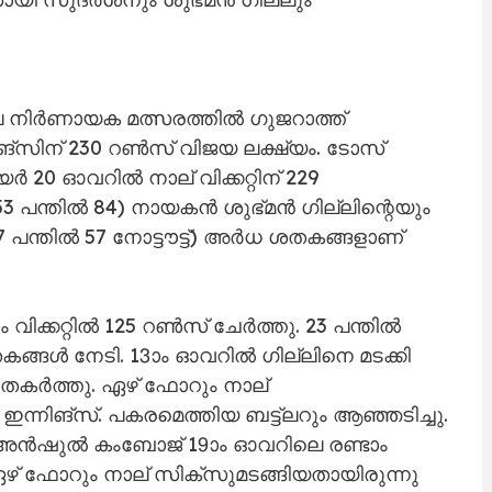
ലെ നിർണായക മത്സരത്തിൽ ഗുജറാത്ത്
്സിന് 230 റൺസ് വിജയ ലക്ഷ്യം. ടോസ്
യർ 20 ഓവറിൽ നാല് വിക്കറ്റിന് 229
 പന്തിൽ 84) നായകൻ ശുഭ്മൻ ഗില്ലിന്റെയും
27 പന്തിൽ 57 നോട്ടൗട്ട്) അർധ ശതകങ്ങളാണ്
ിക്കറ്റിൽ 125 റൺസ് ചേർത്തു. 23 പന്തിൽ
ങ്ങൾ നേടി. 13ാം ഓവറിൽ ഗില്ലിനെ മടക്കി
കർത്തു. ഏഴ് ഫോറും നാല്
ഇന്നിങ്സ്. പകരമെത്തിയ ബട്ട്ലറും ആഞ്ഞടിച്ചു.
െ അൻഷുൽ കംബോജ് 19ാം ഓവറിലെ രണ്ടാം
 ഏഴ് ഫോറും നാല് സിക്സുമടങ്ങിയതായിരുന്നു