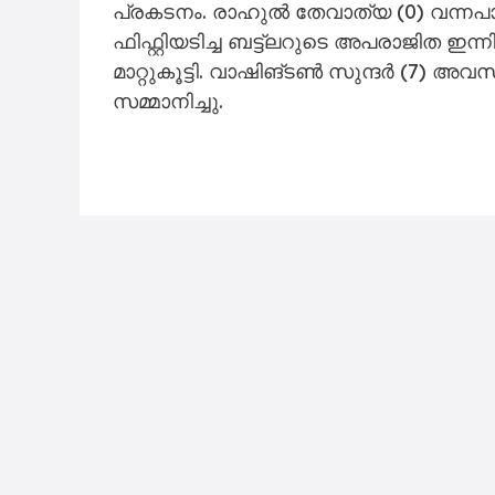
പ്രകടനം. രാഹുൽ തേവാത്യ (0) വന്നപാട
ഫിഫ്റ്റിയടിച്ച ബട്ട്ലറുടെ അപരാജിത ഇ
മാറ്റുകൂട്ടി. വാഷിങ്ടൺ സുന്ദർ (7) അവസാ
സമ്മാനിച്ചു.
© Madhyamam