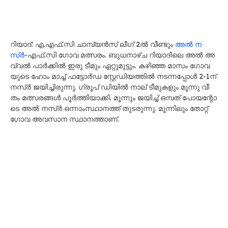
റി​യാ​ദ്: എ.​എ​ഫ്.​സി ചാ​മ്പ്യ​ൻ​സ് ലീ​ഗ് 2ൽ ​വീ​ണ്ടും
അ​ൽ ന​
സ്ർ
-​എ​ഫ്.​സി ഗോ​വ മ​ത്സ​രം. ബു​ധ​നാ​ഴ്ച റി​യാ​ദി​ലെ അ​ൽ അ​
വ്വ​ൽ പാ​ർ​ക്കി​ൽ ഇ​രു ടീ​മും ഏ​റ്റു​മു​ട്ടും. ക​ഴി​ഞ്ഞ മാ​സം ഗോ​വ​
യു​ടെ ഹോം ​മാ​ച്ച് ഫ​ട്ടോ​ർ​ഡ സ്റ്റേ​ഡി​യ​ത്തി​ൽ ന​ട​ന്ന​പ്പോ​ൾ 2-1ന്
​ന​സ്ർ ജ​യി​ച്ചി​രു​ന്നു. ഗ്രൂ​പ് ഡി​യി​ൽ നാ​ല് ടീ​മു​ക​ളും മൂ​ന്നു വീ​
തം മ​ത്സ​ര​ങ്ങ​ൾ പൂ​ർ​ത്തി​യാ​ക്കി. മൂ​ന്നും ജ​യി​ച്ച് ഒ​മ്പ​ത് പോ​യ​ന്റോ​
ടെ അ​ൽ ന​സ്ർ ഒ​ന്നാം​സ്ഥാ​ന​ത്ത് തു​ട​രു​ന്നു. മൂ​ന്നി​ലും തോ​റ്റ്
ഗോ​വ അ​വ​സാ​ന സ്ഥാ​ന​ത്താ​ണ്.