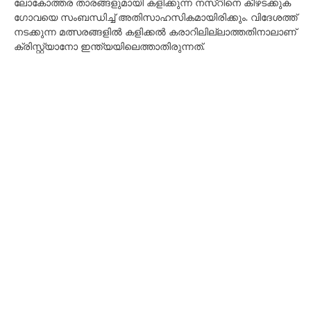
ലോ​കോ​ത്ത​ര താ​ര​ങ്ങ​ളു​മാ​യി ക​ളി​ക്കു​ന്ന ന​സ്റി​നെ കീ​ഴ​ട​ക്കു​ക
ഗോ​വ​യെ സം​ബ​ന്ധി​ച്ച് അ​തി​സാ​ഹ​സി​ക​മാ​യി​രി​ക്കും. വി​ദേ​ശ​ത്ത്
ന​ട​ക്കു​ന്ന മ​ത്സ​ര​ങ്ങ​ളി​ൽ ക​ളി​ക്ക​ൽ ക​രാ​റി​ലി​ല്ലാ​ത്ത​തി​നാ​ലാ​ണ്
ക്രി​സ്റ്റ്യാ​നോ ഇ​ന്ത്യ​യി​ലെ​ത്താ​തി​രു​ന്ന​ത്.