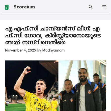
Skip
Scoreium
Me
to
content
എ.​എ​ഫ്.​സി ചാ​മ്പ്യ​ൻ​സ് ലീ​ഗ്: എ​
ഫ്.​സി ഗോ​വ, ക്രിസ്റ്റ്യാനോയുടെ
അ​ൽ ന​സ്റി​നെ​തി​രെ
November 4, 2025
by
Madhyamam