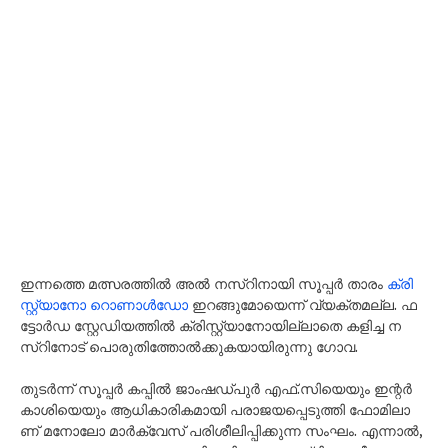
ഇ​ന്ന​ത്തെ മ​ത്സ​ര​ത്തി​ൽ അ​ൽ ന​സ്റി​നാ​യി സൂ​പ്പ​ർ താ​രം
ക്രി​
സ്റ്റ്യാ​നോ റൊ​ണാ​ൾ​ഡോ
ഇ​റ​ങ്ങു​മോ​യെ​ന്ന് വ്യ​ക്ത​മ​ല്ല. ഫ​
ട്ടോ​ർ​ഡ സ്റ്റേ​ഡി​യ​ത്തി​ൽ ക്രി​സ്റ്റ്യാ​നോ​യി​ല്ലാ​തെ ക​ളി​ച്ച ന​
സ്റി​നോ​ട് പൊ​രു​തി​ത്തോ​ൽ​ക്കു​ക​യാ​യി​രു​ന്നു ഗോ​വ.
തു​ട​ർ​ന്ന് സൂ​പ്പ​ർ ക​പ്പി​ൽ ജാം​ഷ​ഡ്പു​ർ എ​ഫ്.​സി​യെ​യും ഇ​ന്റ​ർ
കാ​ശി​യെ​യും ആ​ധി​കാ​രി​ക​മാ​യി പ​രാ​ജ​യ​പ്പെ​ടു​ത്തി ഫോ​മി​ലാ​
ണ് മ​നോ​ലോ മാ​ർ​ക്വേ​സ് പ​രി​ശീ​ലി​പ്പി​ക്കു​ന്ന സം​ഘം. എ​ന്നാ​ൽ,