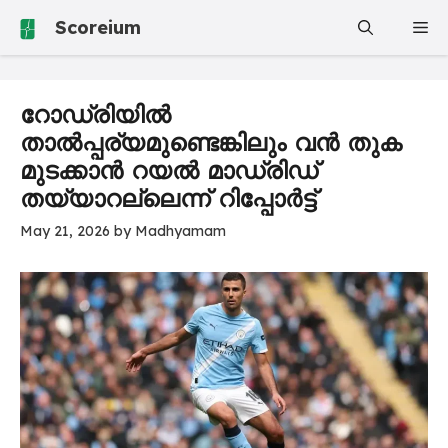
Skip
Scoreium
Me
to
content
റോഡ്രിയിൽ
താൽപ്പര്യമുണ്ടെങ്കിലും വൻ തുക
മുടക്കാൻ റയൽ മാഡ്രിഡ്
തയ്യാറല്ലെന്ന് റിപ്പോർട്ട്
May 21, 2026
by
Madhyamam