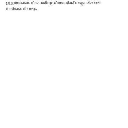
ഉള്ളതുകൊണ്ട് ഫെയ്‌നൂഡ് അവർക്ക് നഷ്ടപരിഹാരം
നൽകേണ്ടി വരും.