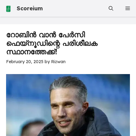
Skip
Scoreium
Me
to
content
റോബിൻ വാൻ പേർസി
ഫെയ്‌നൂഡിന്റെ പരിശീലക
സ്ഥാനത്തേക്ക്!
February 20, 2025
by
Rizwan