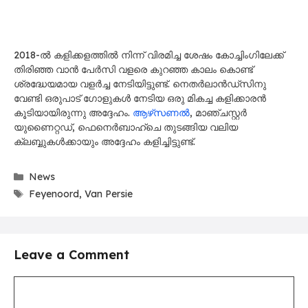
2018-ൽ കളിക്കളത്തിൽ നിന്ന് വിരമിച്ച ശേഷം കോച്ചിംഗിലേക്ക്
തിരിഞ്ഞ വാൻ പേർസി വളരെ കുറഞ്ഞ കാലം കൊണ്ട്
ശ്രദ്ധേയമായ വളർച്ച നേടിയിട്ടുണ്ട്. നെതർലാൻഡ്‌സിനു
വേണ്ടി ഒരുപാട് ഗോളുകൾ നേടിയ ഒരു മികച്ച കളിക്കാരൻ
കൂടിയായിരുന്നു അദ്ദേഹം.
ആഴ്‌സണൽ
, മാഞ്ചസ്റ്റർ
യുണൈറ്റഡ്, ഫെനെർബാഹ്‌ചെ തുടങ്ങിയ വലിയ
ക്ലബ്ബുകൾക്കായും അദ്ദേഹം കളിച്ചിട്ടുണ്ട്.
Categories
News
Tags
Feyenoord
,
Van Persie
Leave a Comment
Comment