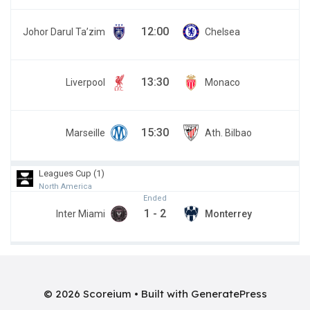
12:00
Johor Darul Ta’zim
Chelsea
13:30
Liverpool
Monaco
15:30
Marseille
Ath. Bilbao
Leagues Cup (1)
North America
Ended
1
-
2
Inter Miami
Monterrey
© 2026 Scoreium
• Built with
GeneratePress