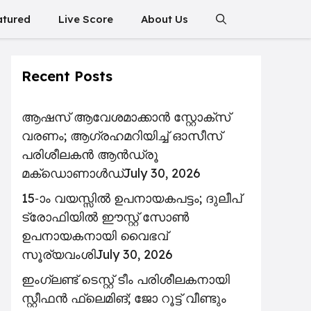
atured
Live Score
About Us
Recent Posts
ആഷസ് ആവേശമാക്കാൻ സ്റ്റോക്സ്
വരണം; ആഗ്രഹമറിയിച്ച് ഓസീസ്
പരിശീലകൻ ആൻഡ്രൂ
മക്ഡൊണാൾഡ്
July 30, 2026
15-ാം വയസ്സിൽ ഉപനായകപട്ടം; ദുലീപ്
ട്രോഫിയിൽ ഈസ്റ്റ് സോൺ
ഉപനായകനായി വൈഭവ്
സൂര്യവംശി
July 30, 2026
ഇംഗ്ലണ്ട് ടെസ്റ്റ് ടീം പരിശീലകനായി
സ്റ്റീഫൻ ഫ്ലെമിങ്; ജോ റൂട്ട് വീണ്ടും