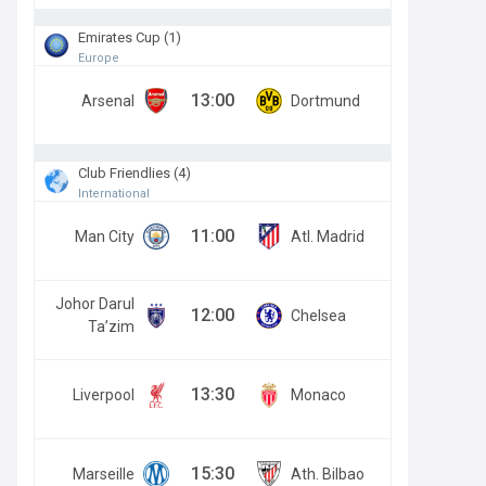
Emirates Cup (1)
Europe
13:00
Arsenal
Dortmund
Club Friendlies (4)
International
11:00
Man City
Atl. Madrid
Johor Darul
12:00
Chelsea
Ta’zim
13:30
Liverpool
Monaco
15:30
Marseille
Ath. Bilbao