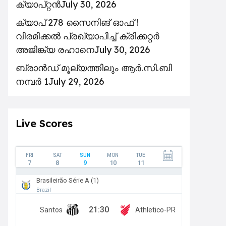
ക്യാപ്റ്റൻ
July 30, 2026
ക്യാപ് 278 സൈനിങ് ഓഫ് !
വിരമിക്കൽ പ്രഖ്യാപിച്ച് ക്രിക്കറ്റർ
അജിങ്ക്യ രഹാനെ
July 30, 2026
ബ്രാൻഡ് മൂല്യത്തിലും ആർ.സി.ബി
നമ്പർ 1
July 29, 2026
Live Scores
FRI
SAT
SUN
MON
TUE
7
8
9
10
11
Brasileirão Série A (1)
Brazil
21:30
Santos
Athletico-PR