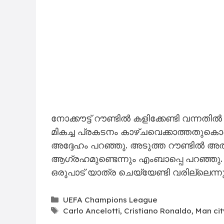
നോക്കൗട്ട് റൗണ്ടിൽ കളിക്കേണ്ടി വന്നതിൽ
മികച്ച പ്രകടനം കാഴ്ചവെക്കാത്തതുക
അദ്ദേഹം പറഞ്ഞു. അടുത്ത റൗണ്ടിൽ അത്
ആഗ്രഹമുണ്ടെന്നും എംബാപ്പെ പറഞ്ഞു. 
ഒരുപാട് യാത്ര ചെയ്യേണ്ടി വരില്ലെന്നും 
Categories
UEFA Champions League
Tags
Carlo Ancelotti
,
Cristiano Ronaldo
,
Man cit