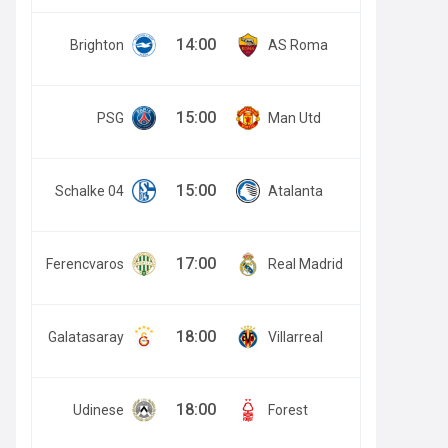
14:00
Brighton
AS Roma
15:00
PSG
Man Utd
15:00
Schalke 04
Atalanta
17:00
Ferencvaros
Real Madrid
18:00
Galatasaray
Villarreal
18:00
Udinese
Forest