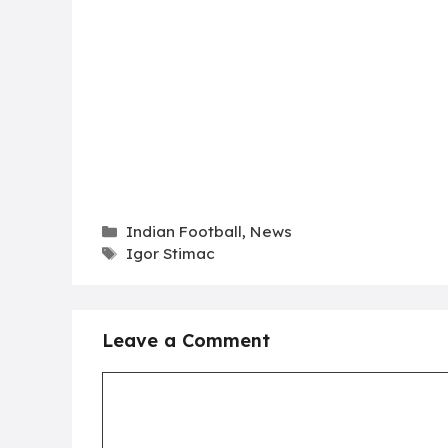
Categories
Indian Football
,
News
Tags
Igor Stimac
Leave a Comment
Comment