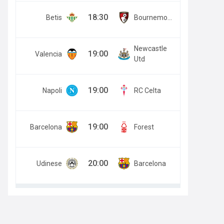
18:30
Betis
Bournemouth
Newcastle
19:00
Valencia
Utd
19:00
Napoli
RC Celta
19:00
Barcelona
Forest
20:00
Udinese
Barcelona