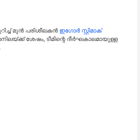
റിച്ച് മുൻ പരിശീലകൻ
ഇഗോർ സ്റ്റിമാക്
നിലയ്ക്ക് ശേഷം, ടീമിന്റെ ദീർഘകാലമായുള്ള
.