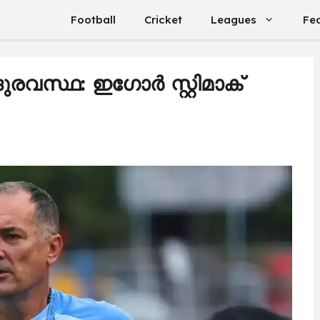
Football
Cricket
Leagues
Fe
ുരവസ്ഥ: ഇഗോർ സ്റ്റിമാക്