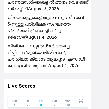
പ്രണയവാർത്തകളിൽ മൗനം വെടിഞ്ഞ്
ബ്രെറ്റ് ലീ
August 5, 2026
വിജയക്കൂട്ടുകെട്ട് തുടരുന്നു; സീസൺ
3-നുള്ള പരിശീലക സംഘത്തെ
പ്രഖ്യാപിച്ച് കൊച്ചി ബ്ലൂ
ടൈഗേഴ്സ്
August 4, 2026
നിഖിലേഷ് സുരേന്ദ്രൻ ആലപ്പി
റിപ്പിൾസ് മുഖ്യപരിശീലകൻ;
പരിശീലന ക്യാമ്പ് ആലപ്പുഴ എസ്.ഡി
കോളേജിൽ തുടങ്ങി
August 4, 2026
Live Scores
THU
FRI
SAT
SUN
MON
6
7
8
9
10