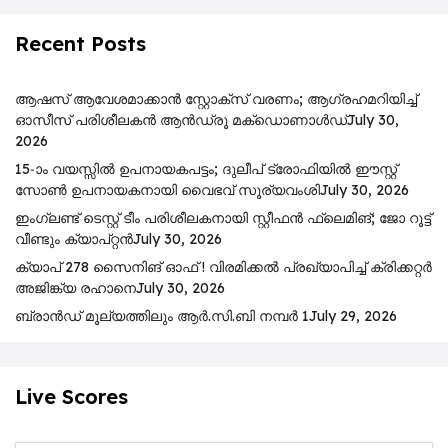
Recent Posts
ആഷസ് ആവേശമാക്കാൻ സ്റ്റോക്സ് വരണം; ആഗ്രഹമറിയിച്ച്
ഓസീസ് പരിശീലകൻ ആൻഡ്രൂ മക്ഡൊണാൾഡ്
July 30,
2026
15-ാം വയസ്സിൽ ഉപനായകപട്ടം; ദുലീപ് ട്രോഫിയിൽ ഈസ്റ്റ്
സോൺ ഉപനായകനായി വൈഭവ് സൂര്യവംശി
July 30, 2026
ഇംഗ്ലണ്ട് ടെസ്റ്റ് ടീം പരിശീലകനായി സ്റ്റീഫൻ ഫ്ലെമിങ്; ജോ റൂട്ട്
വീണ്ടും ക്യാപ്റ്റൻ
July 30, 2026
ക്യാപ് 278 സൈനിങ് ഓഫ് ! വിരമിക്കൽ പ്രഖ്യാപിച്ച് ക്രിക്കറ്റർ
അജിങ്ക്യ രഹാനെ
July 30, 2026
ബ്രാൻഡ് മൂല്യത്തിലും ആർ.സി.ബി നമ്പർ 1
July 29, 2026
Live Scores