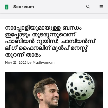
Skip
Scoreium
Me
to
content
നാപ്പോളിയുമായുള്ള ബന്ധം
ഇപ്പോഴും തുടരുന്നുവെന്ന്
ഫാബിയൻ റൂയിസ്; ചാമ്പ്യൻസ്
ലീഗ് ഫൈനലിന് മുൻപ് മനസ്സ്
തുറന്ന് താരം
May 21, 2026
by
Madhyamam