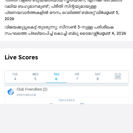
വലിയ ബഹുമാനമുണ്ട്'; പ്രീതി സിന്റയുമായുള്ള
പ്രണയവാർത്തകളിൽ മൗനം വെടിഞ്ഞ് ബ്രെറ്റ് ലീ
August 5,
2026
വിജയക്കൂട്ടുകെട്ട് തുടരുന്നു; സീസൺ 3-നുള്ള പരിശീലക
സംഘത്തെ പ്രഖ്യാപിച്ച് കൊച്ചി ബ്ലൂ ടൈഗേഴ്സ്
August 4, 2026
Live Scores
TUE
WED
THU
FRI
SAT
4
5
6
7
8
Club Friendlies (2)
International
Cancelled
10:59
Al Ahli
Abha Club
Ended
1
-
1
Fiorentina
Deportivo