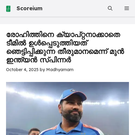
Skip
Scoreium
Me
to
content
രോഹിത്തിനെ ക്യാപ്റ്റനാക്കാതെ
ടീമിൽ ഉൾപ്പെടുത്തിയത്
ഞെട്ടിപ്പിക്കുന്ന തീരുമാനമെന്ന് മുൻ
ഇന്ത്യൻ സ്പിന്നർ
October 4, 2025
by
Madhyamam