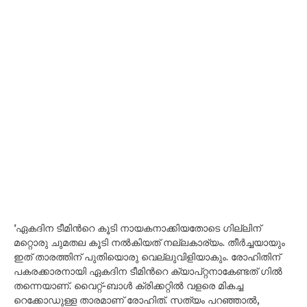
‘ഏകദിന ടീമിന്‍റെ കൂടി നായകനാക്കിയതോടെ ഗില്ലിന്
മറ്റൊരു ചുമതല കൂടി നൽകിയത് നല്ലകാര്യം. തീർച്ചയായും
ഇത് താരത്തിന് പുതിയൊരു വെല്ലുവിളിയാകും. രോഹിതിന്
പകരക്കാരനായി ഏകദിന ടീമിന്‍റെ ക്യാപ്റ്റനാകേണ്ടത് ഗിൽ
തന്നെയാണ്. വൈറ്റ്-ബാൾ ക്രിക്കറ്റിൽ വളരെ മികച്ച
റെക്കോഡുള്ള താരമാണ് രോഹിത്. സത്യം പറഞ്ഞാൽ,