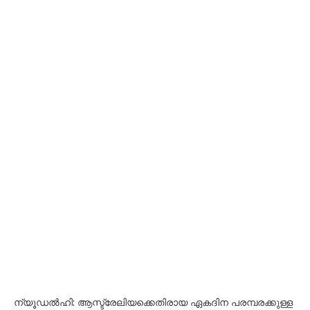
ന്യൂഡല്‍ഹി: ആസ്ട്രേലിയക്കെതിരായ ഏകദിന പരമ്പരക്കുള്ള