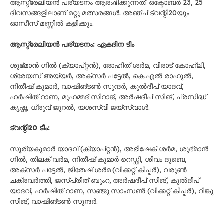
ആസ്ട്രേലിയൻ പര്യടനം ആരംഭിക്കുന്നത്. ഒക്ടോബർ 23, 25
ദിവസങ്ങളിലാണ് മറ്റു മത്സരങ്ങൾ. അഞ്ച് ട്വന്റി20യും
ഓസീസ് മണ്ണിൽ കളിക്കും.
ആസ്ട്രേലിയൻ പര്യടനം: ഏകദിന ടീം
ശുഭ്മാൻ ഗിൽ (ക്യാപ്റ്റൻ), രോഹിത് ശർമ, വിരാട് കോഹ്‍ലി,
ശ്രേയസ് അയ്യർ, അക്സർ പട്ടേൽ, കെ.എൽ രാഹുൽ,
നിതീഷ് കുമാർ, വാഷിങ്ടൺ സുന്ദർ, കുൽദീപ് യാദവ്,
ഹർഷിത് റാണ, മുഹമ്മദ് സിറാജ്, അർഷദീപ് സിങ്, പ്രസിദ്ധ്
കൃഷ്ണ, ധ്രുവ് ജുറൽ, യശസ്വി ജയ്സ്വാൾ.
ട്വന്റി20 ടീം:
സൂര്യകുമാർ യാദവ് (ക്യാപ്റ്റൻ), അഭിഷേക് ശർമ, ശുഭ്മാൻ
ഗിൽ, തിലക് വർമ, നിതീഷ് കുമാർ റെഡ്ഡി, ശിവം ദുബെ,
അക്സർ പട്ടേൽ, ജിതേഷ് ശർമ (വിക്കറ്റ് കീപ്പർ), വരുൺ
ചക്രവർത്തി, ജസ്പ്രീത് ബുംറ, അർഷദീപ് സിങ്, കുൽദീപ്
യാദവ്, ഹർഷിത് റാണ, സഞ്ജു സാംസൺ (വിക്കറ്റ് കീപ്പർ), റിങ്കു
സിങ്, വാഷിങ്ടൺ സുന്ദർ.