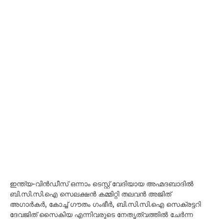
ഇന്ത്യ-വിൻഡീസ് ഒന്നാം ടെസ്റ്റ് വേദിയായ അഹ്മദബാദിൽ
ബി.സി.സി.ഐ സെലക്ഷൻ കമ്മിറ്റി തലവൻ അജിത്
അഗാർകർ, കോച്ച് ഗൗതം ഗംഭീർ, ബി.സി.സി.ഐ സെക്രട്ടറി
ദേവജിത് സൈകിയ എന്നിവരുടെ നേതൃത്വത്തിൽ ചേർന്ന