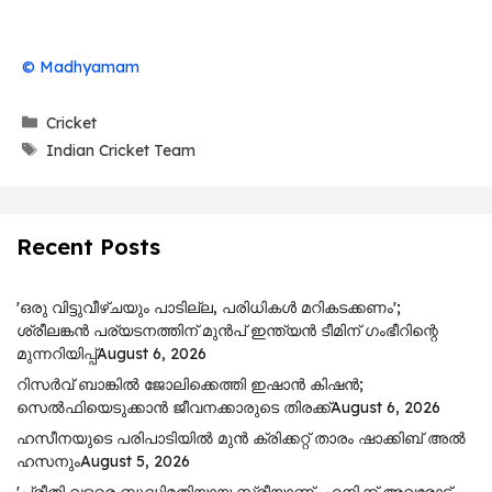
© Madhyamam
Categories
Cricket
Tags
Indian Cricket Team
Recent Posts
'ഒരു വിട്ടുവീഴ്ചയും പാടില്ല, പരിധികൾ മറികടക്കണം';
ശ്രീലങ്കൻ പര്യടനത്തിന് മുൻപ് ഇന്ത്യൻ ടീമിന് ഗംഭീറിന്റെ
മുന്നറിയിപ്പ്
August 6, 2026
റിസര്‍വ് ബാങ്കിൽ ജോലിക്കെത്തി ഇഷാന്‍ കിഷന്‍;
സെൽഫിയെടുക്കാൻ ജീവനക്കാരുടെ തിരക്ക്
August 6, 2026
ഹസീനയുടെ പരിപാടിയിൽ മുൻ ക്രിക്കറ്റ് താരം ഷാക്കിബ് അൽ
ഹസനും
August 5, 2026
'പ്രീതി വളരെ ബുദ്ധിമതിയായ സ്ത്രീയാണ്, എനിക്ക് അവരോട്