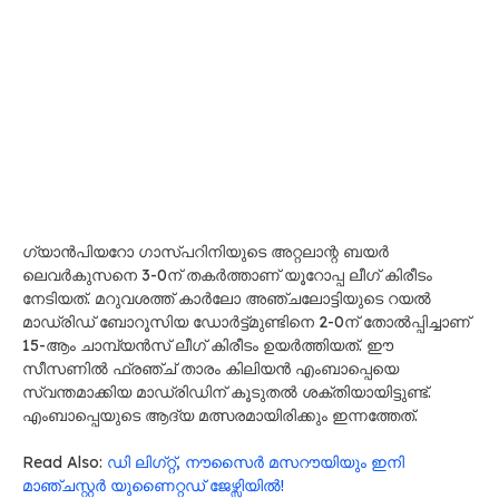
ഗ്യാൻപിയറോ ഗാസ്പറിനിയുടെ അറ്റലാന്റ ബയർ
ലെവർകുസനെ 3-0ന് തകർത്താണ് യൂറോപ്പ ലീഗ് കിരീടം
നേടിയത്. മറുവശത്ത് കാർലോ അഞ്ചലോട്ടിയുടെ റയൽ
മാഡ്രിഡ് ബോറൂസിയ ഡോർട്ട്മുണ്ടിനെ 2-0ന് തോൽപ്പിച്ചാണ്
15-ആം ചാമ്പ്യൻസ് ലീഗ് കിരീടം ഉയർത്തിയത്. ഈ
സീസണിൽ ഫ്രഞ്ച് താരം കിലിയൻ എംബാപ്പെയെ
സ്വന്തമാക്കിയ മാഡ്രിഡിന് കൂടുതൽ ശക്തിയായിട്ടുണ്ട്.
എംബാപ്പെയുടെ ആദ്യ മത്സരമായിരിക്കും ഇന്നത്തേത്.
Read Also:
ഡി ലിഗ്റ്റ്, നൗസൈർ മസറൗയിയും ഇനി
മാഞ്ചസ്റ്റർ യുണൈറ്റഡ് ജേഴ്സിയിൽ!