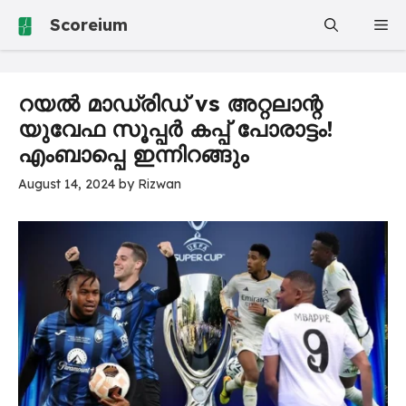
Skip
Scoreium
Me
to
content
റയൽ മാഡ്രിഡ് vs അറ്റലാന്റ
യുവേഫ സൂപ്പർ കപ്പ് പോരാട്ടം!
എംബാപ്പെ ഇന്നിറങ്ങും
August 14, 2024
by
Rizwan