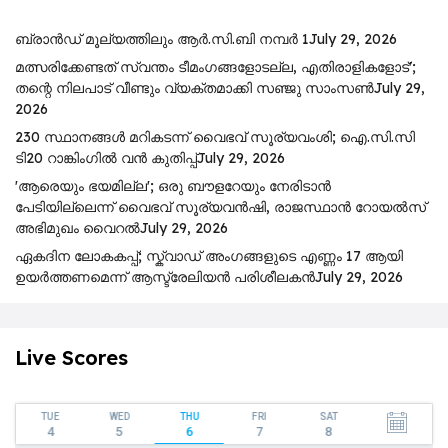
ബ്രാൻഡ് മൂല്യത്തിലും ആർ.സി.ബി നമ്പർ 1
July 29, 2026
മത്സരിക്കേണ്ടത് സ്വന്തം ടീമംഗങ്ങളോടല്ല, എതിരാളികളോട്';
തന്റെ നിലപാട് വീണ്ടും വ്യക്തമാക്കി സഞ്ജു സാംസൺ
July 29,
2026
230 സ്ഥാനങ്ങൾ മറികടന്ന് വൈഭവ് സൂര്യവംശി; ഐ.സി.സി
ടി20 റാങ്കിംഗിൽ വൻ കുതിപ്പ്
July 29, 2026
'ആരെയും ഭയമില്ല'; ഒരു ബൗളറേയും നേരിടാൻ
പേടിയില്ലെന്ന് വൈഭവ് സൂര്യവൻഷി, രാജസ്ഥാൻ റോയൽസ്
അഭിമുഖം വൈറൽ
July 29, 2026
ഏകദിന ലോകകപ്പ്; സ്ക്വാഡ് അംഗങ്ങളുടെ എണ്ണം 17 ആയി
ഉയർത്തണമെന്ന് ആസ്ട്രേലിയൻ പരിശീലകൻ
July 29, 2026
Live Scores
TUE
WED
THU
FRI
SAT
4
5
6
7
8