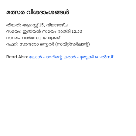
മത്സര വിശദാംശങ്ങൾ
തീയതി: ആഗസ്റ്റ് 15, വ്യാഴാഴ്‌ച
സമയം: ഇന്ത്യൻ സമയം രാത്രി 12.30
സ്ഥലം: വാർസോ, പോളണ്ട്
റഫറി: സാന്ദ്രോ സ്കെറർ (സ്വിറ്റ്സർലാന്റ്)
Read Also:
കോൾ പാമറിന്റെ കരാർ പുതുക്കി ചെൽസി!