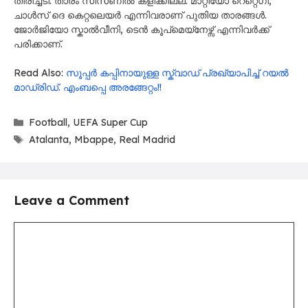
തിരിച്ചടി. താരം സീസണിൽ കളിക്കില്ല. മാറ്റിയോ റെറ്റെഗി,
ചാൾസ് ദെ കെറ്റലെയർ എന്നിവരാണ് പുതിയ താരങ്ങൾ.
ജോർജിയോ സ്കാൽവീനി, ടെൻ കൂപ്മെയ്നേഴ്സ് എന്നിവർക്ക്
പരിക്കാണ്.
Read Also:
സൂപ്പർ കപ്പിനായുള്ള സ്ക്വാഡ് പ്രഖ്യാപിച്ച് റയൽ
മാഡ്രിഡ്. എംബപ്പെ അരങ്ങേറ്റം!!
Categories
Football
,
UEFA Super Cup
Tags
Atalanta
,
Mbappe
,
Real Madrid
Leave a Comment
Comment