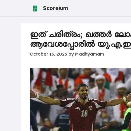
Skip
Scoreium
to
content
ഇത് ചരിത്രം; ഖത്തർ ലോ
ആവേശപ്പോരിൽ യു.എ.ഇയെ വ
October 15, 2025
by
Madhyamam