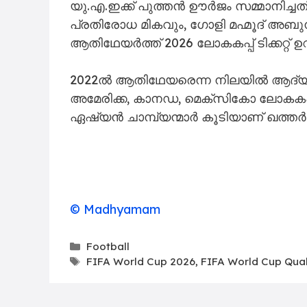
യു.എ.ഇക്ക് പുത്തൻ ഊർജം സമ്മാനിച്ചത്. വ
പ്രതിരോധ മികവും, ഗോളി മഹ്മൂദ് അബു
ആതിഥേയർത്ത് 2026 ലോകകപ്പ് ടിക്കറ്റ് ഉറപ്
2022ൽ ആതിഥേയരെന്ന നിലയിൽ ആദ്യമായ
അമേരിക്ക, കാനഡ, മെക്സികോ ലോകകപ്പ്
ഏഷ്യൻ ചാമ്പ്യന്മാർ കൂടിയാണ് ഖത്തർ
© Madhyamam
Categories
Football
Tags
FIFA World Cup 2026
,
FIFA World Cup Qual