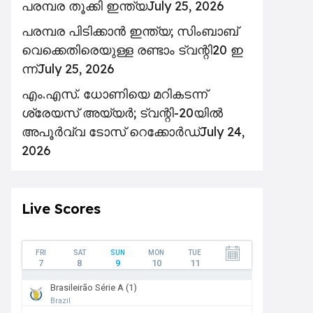
പരമ്പര തൂക്കി ഇന്ത്യ
July 25, 2026
പ​ര​മ്പ​ര പി​ടി​ക്കാ​ൻ ഇ​ന്ത്യ; സിം​ബാ​ബ്​
‍വെക്കെതിരെയുള്ള ര​ണ്ടാം ട്വ​ന്റി20 ഇ​
ന്ന്
July 25, 2026
എം.എസ്. ധോണിയെ മറികടന്ന്
ശ്രേയസ് അയ്യർ; ട്വന്റി-20യിൽ
അപൂർവ്വ ടോസ് റെക്കോർഡ്
July 24,
2026
Live Scores
FRI
SAT
SUN
MON
TUE
7
8
9
10
11
Brasileirão Série A (1)
Brazil