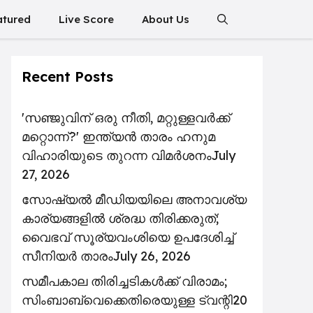
atured
Live Score
About Us
Recent Posts
'സഞ്ജുവിന് ഒരു നീതി, മറ്റുള്ളവർക്ക്
മറ്റൊന്ന്?' ഇന്ത്യൻ താരം ഹനുമ
വിഹാരിയുടെ തുറന്ന വിമർശനം
July
27, 2026
സോഷ്യൽ മീഡിയയിലെ അനാവശ്യ
കാര്യങ്ങളിൽ ശ്രദ്ധ തിരിക്കരുത്;
വൈഭവ് സൂര്യവംശിയെ ഉപദേശിച്ച്
സീനിയർ താരം
July 26, 2026
സമീപകാല തിരിച്ചടികൾക്ക് വിരാമം;
സിംബാബ്‌വെക്കെതിരെയുള്ള ട്വന്റി20