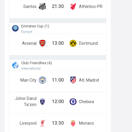
21:30
Santos
Athletico-PR
Emirates Cup (1)
Europe
13:00
Arsenal
Dortmund
Club Friendlies (4)
International
11:00
Man City
Atl. Madrid
Johor Darul
12:00
Chelsea
Ta’zim
13:30
Liverpool
Monaco