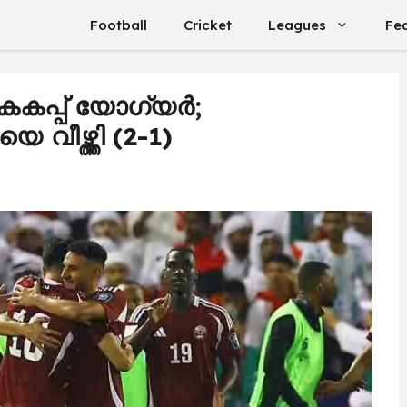
Football
Cricket
Leagues
Fe
കകപ്പ് യോഗ്യർ;
ീഴ്ത്തി (2-1)