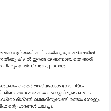
രണക്കളിയായി മാറി. ജയിക്കുക, അല്ലെങ്കിൽ
റ്ഗുയിക്കു കീഴിൽ ഇറങ്ങിയ അന്നാബിയെ അൽ
ഫും ചേർന്ന് നയിച്ചു. ഗോൾ
റുകൾക്കകം ഖത്തർ ആദ്യഗോൾ നേടി. 49ാം
ീകിക്കിനെ മനോഹരമായ ഹെഡ്ഡറിലൂടെ ബൗലം
പെഡ്രോ മിഗ്വൽ ഖത്തറിനുവേണ്ടി രണ്ടാം ഗോളും
ിന്റെ പാദങ്ങൾ ചലിച്ചു.