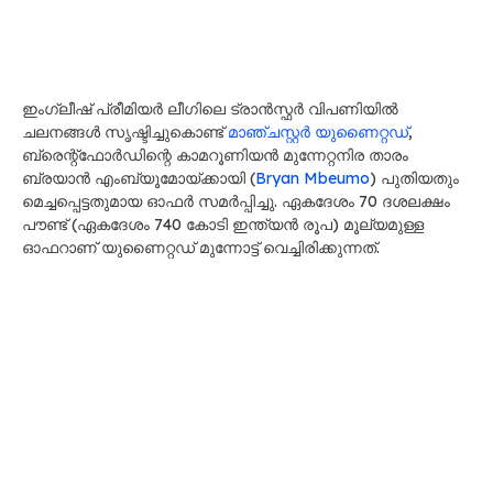
ഇംഗ്ലീഷ് പ്രീമിയർ ലീഗിലെ ട്രാൻസ്ഫർ വിപണിയിൽ
ചലനങ്ങൾ സൃഷ്ടിച്ചുകൊണ്ട്
മാഞ്ചസ്റ്റർ യുണൈറ്റഡ്
,
ബ്രെന്റ്‌ഫോർഡിന്റെ കാമറൂണിയൻ മുന്നേറ്റനിര താരം
ബ്രയാൻ എംബ്യൂമോയ്ക്കായി (
Bryan Mbeumo
) പുതിയതും
മെച്ചപ്പെട്ടതുമായ ഓഫർ സമർപ്പിച്ചു. ഏകദേശം 70 ദശലക്ഷം
പൗണ്ട് (ഏകദേശം 740 കോടി ഇന്ത്യൻ രൂപ) മൂല്യമുള്ള
ഓഫറാണ് യുണൈറ്റഡ് മുന്നോട്ട് വെച്ചിരിക്കുന്നത്.