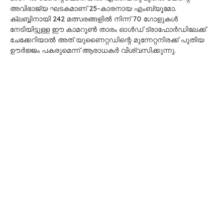
അവിഭാജ്യ ഘടകമാണ് 25-കാരനായ എംബ്യൂമോ.
ക്ലബ്ബിനായി 242 മത്സരങ്ങളിൽ നിന്ന് 70 ഗോളുകൾ
നേടിയിട്ടുള്ള ഈ കാമറൂൺ താരം ഓൾഡ് ട്രാഫോർഡിലേക്ക്
ചേക്കേറിയാൽ അത് യുണൈറ്റഡിന്റെ മുന്നേറ്റനിരക്ക് പുതിയ
ഊർജ്ജം പകരുമെന്ന് ആരാധകർ വിശ്വസിക്കുന്നു.