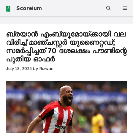
Skip
Scoreium
Me
to
content
ബ്രയാൻ എംബ്യൂമോയ്ക്കായി വല
വിരിച്ച് മാഞ്ചസ്റ്റർ യുണൈറ്റഡ്;
സമർപ്പിച്ചത് 70 ദശലക്ഷം പൗണ്ടിന്റെ
പുതിയ ഓഫർ
July 18, 2025
by
Rizwan