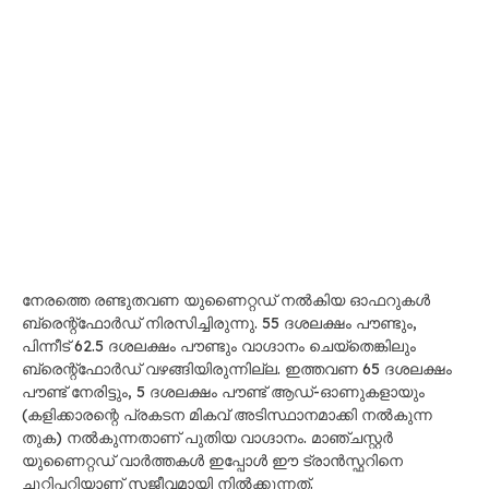
നേരത്തെ രണ്ടുതവണ യുണൈറ്റഡ് നൽകിയ ഓഫറുകൾ
ബ്രെന്റ്‌ഫോർഡ് നിരസിച്ചിരുന്നു. 55 ദശലക്ഷം പൗണ്ടും,
പിന്നീട് 62.5 ദശലക്ഷം പൗണ്ടും വാഗ്ദാനം ചെയ്തെങ്കിലും
ബ്രെന്റ്‌ഫോർഡ് വഴങ്ങിയിരുന്നില്ല. ഇത്തവണ 65 ദശലക്ഷം
പൗണ്ട് നേരിട്ടും, 5 ദശലക്ഷം പൗണ്ട് ആഡ്-ഓണുകളായും
(കളിക്കാരന്റെ പ്രകടന മികവ് അടിസ്ഥാനമാക്കി നൽകുന്ന
തുക) നൽകുന്നതാണ് പുതിയ വാഗ്ദാനം. മാഞ്ചസ്റ്റർ
യുണൈറ്റഡ് വാർത്തകൾ ഇപ്പോൾ ഈ ട്രാൻസ്ഫറിനെ
ചുറ്റിപ്പറ്റിയാണ് സജീവമായി നിൽക്കുന്നത്.