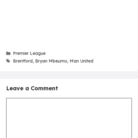
Categories
Premier League
Tags
Brentford
,
Bryan Mbeumo
,
Man United
Leave a Comment
Comment