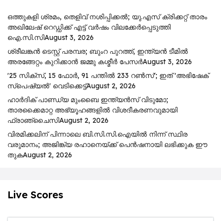
ഒത്തുകളി ശ്രമം, തെളിവ് നശിപ്പിക്കൽ; യു.എസ് ക്രിക്കറ്റ് താരം
അഖിലേഷ് റെഡ്ഡിക്ക് എട്ട് വർഷം വിലക്കേർപ്പെടുത്തി
ഐ.സി.സി
August 3, 2026
ശ്രീലങ്കൻ ടെസ്റ്റ് പരമ്പര; ബുംറ പുറത്ത്, ഇന്ത്യൻ ടീമിൽ
അരങ്ങേറ്റം കുറിക്കാൻ ജമ്മു കശ്മീർ പേസർ
August 3, 2026
'25 സിക്സ്, 15 ഫോർ, 91 പന്തിൽ 233 റൺസ്'; ഇത് 'അഭിഷേക്
സ്പെഷ്യൽ' വെടിക്കെട്ട്
August 2, 2026
ഹാർദിക് പാണ്ഡ്യ മുംബൈ ഇന്ത്യൻസ് വിടുമോ;
താരക്കൈമാറ്റ അഭ്യൂഹങ്ങളിൽ വിശദീകരണവുമായി
ഫ്രാഞ്ചൈസി
August 2, 2026
വിരമിക്കലിന് പിന്നാലെ ബി.സി.സി.ഐയിൽ നിന്ന് സ്ഥിര
വരുമാനം; അജിങ്ക്യ രഹാനെയ്ക്ക് പെൻഷനായി ലഭിക്കുക ഈ
തുക
August 2, 2026
Live Scores