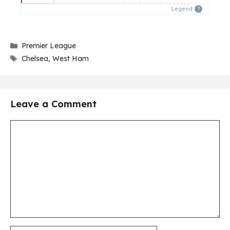
Legend
?
Categories
Premier League
Tags
Chelsea
,
West Ham
Leave a Comment
Comment