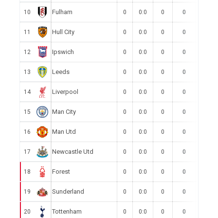
Fulham
10
0
0:0
0
0
0
Hull City
11
0
0:0
0
0
0
Ipswich
12
0
0:0
0
0
0
Leeds
13
0
0:0
0
0
0
Liverpool
14
0
0:0
0
0
0
Man City
15
0
0:0
0
0
0
Man Utd
16
0
0:0
0
0
0
Newcastle Utd
17
0
0:0
0
0
0
Forest
18
0
0:0
0
0
0
Sunderland
19
0
0:0
0
0
0
Tottenham
20
0
0:0
0
0
0