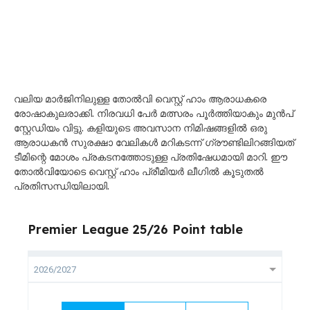
വലിയ മാർജിനിലുള്ള തോൽവി വെസ്റ്റ് ഹാം ആരാധകരെ
രോഷാകുലരാക്കി. നിരവധി പേർ മത്സരം പൂർത്തിയാകും മുൻപ്
സ്റ്റേഡിയം വിട്ടു. കളിയുടെ അവസാന നിമിഷങ്ങളിൽ ഒരു
ആരാധകൻ സുരക്ഷാ വേലികൾ മറികടന്ന് ഗ്രൗണ്ടിലിറങ്ങിയത്
ടീമിന്റെ മോശം പ്രകടനത്തോടുള്ള പ്രതിഷേധമായി മാറി. ഈ
തോൽവിയോടെ വെസ്റ്റ് ഹാം പ്രീമിയർ ലീഗിൽ കൂടുതൽ
പ്രതിസന്ധിയിലായി.
Premier League 25/26 Point table
2026/2027