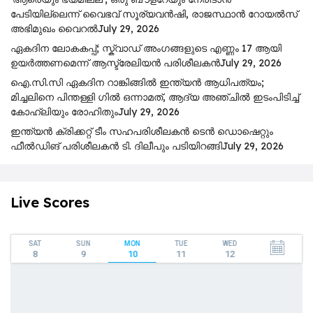
പേടിയില്ലെന്ന് വൈഭവ് സൂര്യവൻഷി, രാജസ്ഥാൻ റോയൽസ്
അഭിമുഖം വൈറൽ
July 29, 2026
ഏകദിന ലോകകപ്പ്; സ്ക്വാഡ് അംഗങ്ങളുടെ എണ്ണം 17 ആയി
ഉയർത്തണമെന്ന് ആസ്ട്രേലിയൻ പരിശീലകൻ
July 29, 2026
ഐ.സി.സി ഏകദിന റാങ്കിങ്ങിൽ ഇന്ത്യൻ ആധിപത്യം;
മിച്ചലിനെ പിന്തള്ളി ഗിൽ ഒന്നാമത്, ആദ്യ അഞ്ചിൽ ഇടംപിടിച്ച്
കോഹ്‌ലിയും രോഹിതും
July 29, 2026
ഇന്ത്യൻ ക്രിക്കറ്റ് ടീം സഹപരിശീലകൻ ടെൻ ഡൊഷെറ്റും
ഫീൽഡിങ് പരിശീലകൻ ടി. ദിലീപും പടിയിറങ്ങി
July 29, 2026
Live Scores
SAT
SUN
MON
TUE
WED
8
9
10
11
12