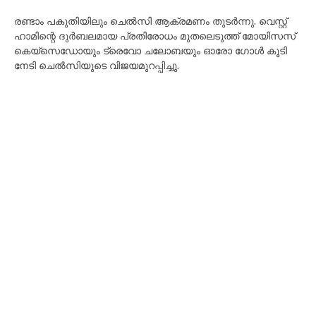
രണ്ടാം പകുതിയിലും ചെൽസി ആക്രമണം തുടർന്നു. വെസ്റ്റ്
ഹാമിന്റെ ദുർബലമായ പ്രതിരോധം മുതലെടുത്ത് മോയിസസ്
കെയ്‌സെഡോയും ട്രെവോ ചലോബയും ഓരോ ഗോൾ കൂടി
നേടി ചെൽസിയുടെ വിജയമുറപ്പിച്ചു.