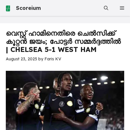
Skip
Scoreium
Me
to
content
വെസ്റ്റ് ഹാമിനെതിരെ ചെൽസിക്ക്
കൂറ്റൻ ജയം; പോട്ടർ സമ്മർദ്ദത്തിൽ
| CHELSEA 5-1 WEST HAM
August 23, 2025
by
Faris KV