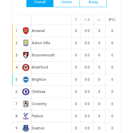
Overall
Home
Away
P
F:A
+/-
PTS
W
Arsenal
1
0
0:0
0
0
0
Aston Villa
2
0
0:0
0
0
0
Bournemouth
3
0
0:0
0
0
0
Brentford
4
0
0:0
0
0
0
Brighton
5
0
0:0
0
0
0
Chelsea
6
0
0:0
0
0
0
Coventry
7
0
0:0
0
0
0
Palace
8
0
0:0
0
0
0
Everton
9
0
0:0
0
0
0