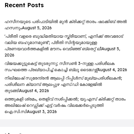
Recent Posts
ഹസീനയുടെ പരിപാടിയിൽ മുൻ ക്രിക്കറ്റ് താരം ഷാക്കിബ് അൽ
ഹസനും
August 5, 2026
'പ്രീതി വളരെ ബുദ്ധിമതിയായ സ്ത്രീയാണ്, എനിക്ക് അവരോട്
വലിയ ബഹുമാനമുണ്ട്'; പ്രീതി സിന്റയുമായുള്ള
പ്രണയവാർത്തകളിൽ മൗനം വെടിഞ്ഞ് ബ്രെറ്റ് ലീ
August 5,
2026
വിജയക്കൂട്ടുകെട്ട് തുടരുന്നു; സീസൺ 3-നുള്ള പരിശീലക
സംഘത്തെ പ്രഖ്യാപിച്ച് കൊച്ചി ബ്ലൂ ടൈഗേഴ്സ്
August 4, 2026
നിഖിലേഷ് സുരേന്ദ്രൻ ആലപ്പി റിപ്പിൾസ് മുഖ്യപരിശീലകൻ;
പരിശീലന ക്യാമ്പ് ആലപ്പുഴ എസ്.ഡി കോളേജിൽ
തുടങ്ങി
August 4, 2026
ഒത്തുകളി ശ്രമം, തെളിവ് നശിപ്പിക്കൽ; യു.എസ് ക്രിക്കറ്റ് താരം
അഖിലേഷ് റെഡ്ഡിക്ക് എട്ട് വർഷം വിലക്കേർപ്പെടുത്തി
ഐ.സി.സി
August 3, 2026