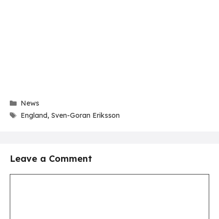
Categories
News
Tags
England
,
Sven-Goran Eriksson
Leave a Comment
Comment