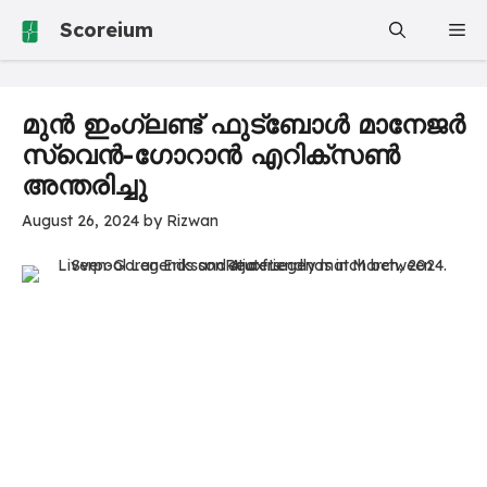
Skip
Scoreium
Me
to
content
മുൻ ഇംഗ്ലണ്ട് ഫുട്ബോൾ മാനേജർ
സ്വെൻ-ഗോറാൻ എറിക്സൺ
അന്തരിച്ചു
August 26, 2024
by
Rizwan