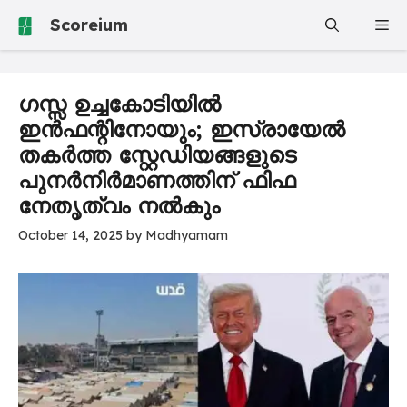
Skip
Scoreium
Me
to
content
ഗസ്സ ഉച്ചകോടിയിൽ
ഇൻഫന്റിനോയും; ഇസ്രായേൽ
തകർത്ത സ്റ്റേഡിയങ്ങളുടെ
പുനർനിർമാണത്തിന് ഫിഫ
നേതൃത്വം നൽകും
October 14, 2025
by
Madhyamam