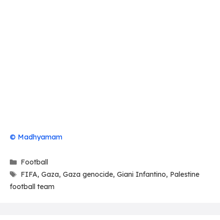
© Madhyamam
Categories
Football
Tags
FIFA
,
Gaza
,
Gaza genocide
,
Giani Infantino
,
Palestine
football team