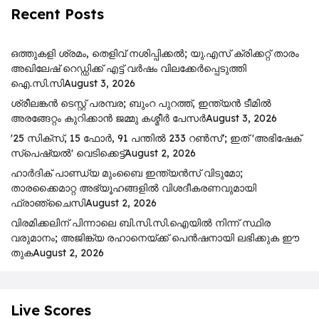
Recent Posts
ഒത്തുകളി ശ്രമം, തെളിവ് നശിപ്പിക്കൽ; യു.എസ് ക്രിക്കറ്റ് താരം
അഖിലേഷ് റെഡ്ഡിക്ക് എട്ട് വർഷം വിലക്കേർപ്പെടുത്തി
ഐ.സി.സി
August 3, 2026
ശ്രീലങ്കൻ ടെസ്റ്റ് പരമ്പര; ബുംറ പുറത്ത്, ഇന്ത്യൻ ടീമിൽ
അരങ്ങേറ്റം കുറിക്കാൻ ജമ്മു കശ്മീർ പേസർ
August 3, 2026
'25 സിക്സ്, 15 ഫോർ, 91 പന്തിൽ 233 റൺസ്'; ഇത് 'അഭിഷേക്
സ്പെഷ്യൽ' വെടിക്കെട്ട്
August 2, 2026
ഹാർദിക് പാണ്ഡ്യ മുംബൈ ഇന്ത്യൻസ് വിടുമോ;
താരക്കൈമാറ്റ അഭ്യൂഹങ്ങളിൽ വിശദീകരണവുമായി
ഫ്രാഞ്ചൈസി
August 2, 2026
വിരമിക്കലിന് പിന്നാലെ ബി.സി.സി.ഐയിൽ നിന്ന് സ്ഥിര
വരുമാനം; അജിങ്ക്യ രഹാനെയ്ക്ക് പെൻഷനായി ലഭിക്കുക ഈ
തുക
August 2, 2026
Live Scores