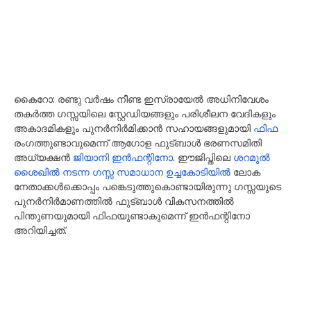
കൈറോ: രണ്ടു വർഷം നീണ്ട ഇസ്രായേൽ അധിനിവേശം
തകർത്ത ഗസ്സയിലെ സ്റ്റേഡിയങ്ങളും പരിശീലന വേദികളും
അകാദമികളും പുനർനിർമിക്കാൻ സഹായങ്ങളുമായി
ഫിഫ
രംഗത്തുണ്ടാവുമെന്ന് ആഗോള ഫുട്ബാൾ ഭരണസമിതി
അധ്യക്ഷൻ
ജിയാനി ഇൻഫന്റിനോ
. ഈജിപ്തിലെ
ശറമുൽ ​
ശൈഖിൽ നടന്ന ഗസ്സ സമാധാന ഉച്ചകോടിയിൽ
ലോക
നേതാക്കൾക്കൊപ്പം പ​ങ്കെടുത്തുകൊണ്ടായിരുന്നു ഗസ്സയുടെ
പുനർനിർമാണത്തിൽ ഫുട്ബാൾ വികസനത്തിൽ
പിന്തുണയുമായി ഫിഫയുണ്ടാകുമെന്ന് ഇൻഫന്റിനോ
അറിയിച്ചത്.