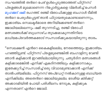
സംഘത്തിൽ തന്‍റെ പേര് ഉൾപ്പെടുത്താത്തത് ഫിറ്റ്നസ്
പ്രശ്നങ്ങൾ മൂലമാണെന്ന റിപ്പോർട്ടുകളെ വിമർശിച്ച് പേസർ
മുഹമ്മദ് ഷമി
രംഗത്ത്. രഞ്ജി ട്രോഫിക്കുള്ള ബംഗാൾ ടീമിൽ
തന്‍റെ പേരുൾപ്പെട്ടത് താൻ ഫിറ്റായതുകൊണ്ടാണെന്നും,
ഇക്കാര്യം സെലക്ടർമാരെ അറിയിക്കേണ്ടത് തന്‍റെ
ജോലിയല്ലെന്നും ഷമി തുറന്നടിച്ചു. രഞ്ജി ട്രോഫി
മത്സരങ്ങൾക്ക് ബുധനാഴ്ച തുടക്കമാകുന്നതിനിടെ
മാധ്യമപ്രവർത്തകരോട് സംസാരിക്കുകയായിരുന്നു താരം.
“സെലക്ഷൻ എന്‍റെ കൈകളിലല്ല, നേരത്തെയും ഇക്കാര്യം
പറഞ്ഞിട്ടുണ്ട്. ഫിറ്റ്നസ് പ്രശ്നമുണ്ടെങ്കിൽ ബംഗാളിനു വേണ്ടി
ഞാൻ കളിക്കാൻ ഇറങ്ങില്ലായിരുന്നു. ചതുർദിന മത്സരങ്ങൾ
കളിക്കാമെങ്കിൽ എനിക്ക് ഏകദിനത്തിലും കളിക്കാനാകും.
ഇതേക്കുറിച്ച് സംസാരിച്ച് ഒരു വിവാദമുണ്ടാക്കാൻ എനിക്ക്
താൽപര്യമില്ല. ഫിറ്റനസ് അപ്ഡേറ്റ് നൽകാനുള്ള ബാധ്യത
എനിക്കില്ല. അതെന്‍റെ ജോലിയുമല്ല. ദേശീയ ക്രിക്കറ്റ്
അക്കാദമിയിൽ പോയി പരിശീലനം നേടുക, കളിക്കുക
എന്നതാണ് എന്‍റെ ജോലി.