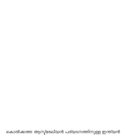
കൊൽക്കത്ത: ആസ്ട്രേലിയൻ പര്യടനത്തിനുള്ള ഇന്ത്യൻ