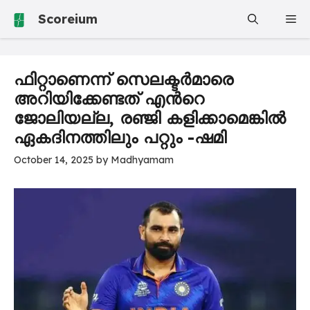
Skip
Scoreium
Me
to
content
ഫിറ്റാണെന്ന് സെലക്ടർമാരെ
അറിയിക്കേണ്ടത് എന്‍റെ
ജോലിയല്ല, രഞ്ജി കളിക്കാമെങ്കിൽ
ഏകദിനത്തിലും പറ്റും -ഷമി
October 14, 2025
by
Madhyamam