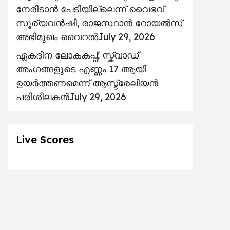
നേരിടാൻ പേടിയില്ലെന്ന് വൈഭവ്
സൂര്യവൻഷി, രാജസ്ഥാൻ റോയൽസ്
അഭിമുഖം വൈറൽ
July 29, 2026
ഏകദിന ലോകകപ്പ്; സ്ക്വാഡ്
അംഗങ്ങളുടെ എണ്ണം 17 ആയി
ഉയർത്തണമെന്ന് ആസ്ട്രേലിയൻ
പരിശീലകൻ
July 29, 2026
Live Scores