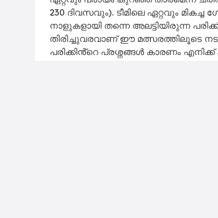
230 ദിവസവും). ടീമിലെ ഏറ്റവും മികച്ച 
നാളുകളായി തന്നെ അലട്ടിയിരുന്ന പരിക്ക
തിരിച്ചുവരവാണ് ഈ മത്സരത്തിലൂടെ നടത
പരിക്കിൻ്റെ പ്രശ്നങ്ങൾ കാരണം എനിക്ക്
ഉണ്ടായിരുന്നില്ല. എന്നാൽ ഇപ്പോൾ എൻ
ഹാട്രിക് നേട്ടത്തിന് ശേഷം മാച്ച് ബോ
16-ാം വയസ്സിൽ തന്നെ ഞാൻ നൂറ് ഗ
ആഗ്രഹിക്കുന്നത്, എനിക്കും അതിഷ്ടമാണ്
അതിനാൽ പടിപടിയായി ഞാൻ എൻ്റെ കളി മെ
സഹായിക്കാൻ കഴിയുന്നതിൽ അതിയായ സന്ത
വിയ്യാറയലിനെതിരെയുള്ള വിജയത്തോടെ 
ബാഴ്സ ഒന്നാമതും 25 നൽസരങ്ങളിൽ നിന്
രണ്ടാംസ്ഥാനത്തുമുണ്ട്. ചൊവ്വാഴ്ച ന
നേരിടും.