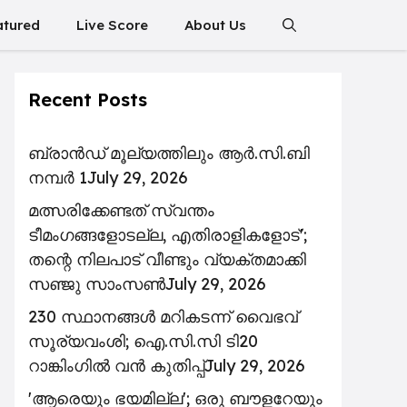
atured
Live Score
About Us
Recent Posts
ബ്രാൻഡ് മൂല്യത്തിലും ആർ.സി.ബി
നമ്പർ 1
July 29, 2026
മത്സരിക്കേണ്ടത് സ്വന്തം
ടീമംഗങ്ങളോടല്ല, എതിരാളികളോട്';
തന്റെ നിലപാട് വീണ്ടും വ്യക്തമാക്കി
സഞ്ജു സാംസൺ
July 29, 2026
230 സ്ഥാനങ്ങൾ മറികടന്ന് വൈഭവ്
സൂര്യവംശി; ഐ.സി.സി ടി20
റാങ്കിംഗിൽ വൻ കുതിപ്പ്
July 29, 2026
'ആരെയും ഭയമില്ല'; ഒരു ബൗളറേയും