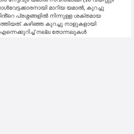
ഗോൾവേട്ടക്കാരനായി മാറിയ യമാൽ, കുറച്ചു
ിൻ്റെ പ്രശ്നങ്ങളിൽ നിന്നുള്ള ശക്തമായ
്തിയത്. കഴിഞ്ഞ കുറച്ചു നാളുകളായി
 എന്നെക്കുറിച്ച് നല്ല തോന്നലുകൾ
്റെ കളിയിൽ എനിക്ക് വളരെ സന്തോഷമുണ്ട്,”
ൾ കയ്യിലേന്തി യമാൽ മാധ്യമങ്ങളോട് പറഞ്ഞു.
ോളുകൾ നേടണമെന്നാണ് ആളുകൾ
, പക്ഷേ അത് വളരെ ബുദ്ധിമുട്ടുള്ള കാര്യമാണ്.
ച്ചപ്പെടുത്തിക്കൊണ്ടിരിക്കുകയാണ്. ടീമിനെ
ോഷമുണ്ട്,” താരം കൂട്ടിച്ചേർത്തു.
26 മത്സരങ്ങളിൽ നിന്ന് 64 പോയിന്റുമായി
നായി 60 പോയിന്റുമായി റയൽ മഡ്രിഡ്
ടക്കുന്ന മത്സരത്തിൽ റയൽ മഡ്രിഡ് ഗെറ്റാഫയെ