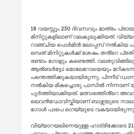
18 വയസ്സും 230 ദിവസവും മാത്രം പ്രായമ
മിനിറ്റുകളിലാണ് വലകുലുക്കിയത്. വിയ
റാഞ്ചിയ ഫെർമിൻ ലോപ്പസ് നൽകിയ പാസ
ഒമ്പത് മിനിറ്റുകൾക്ക് ശേഷം തൻ്റെ പ്
രണ്ടാം ഗോളും കണ്ടെത്തി. വലതുവിങ്
ആൽബർട്ടോ മൊലേറോയെയും മറികടന്ന് പോ
പന്തെത്തിക്കുകയായിരുന്നു. പിന്നീട് 
നൽകിയ മികച്ചൊരു പാസിൽ നിന്നാണ് 
പൂർത്തിയാക്കിയത്. മത്സരത്തിൻ്റെ അ
ലെവൻഡോവ്സ്കിയാണ് ബാഴ്സയുടെ നാല
ഗോൾ പാപെ ഗെയ്യുടെ വകയായിരുന്നു
വിയ്യാറയലിനെയുള്ള ഹാട്രിക്കോടെ 21-ാ
ഏറ്റവും പ്രായം കുറഞ്ഞ താരമെന്ന ചരിത്