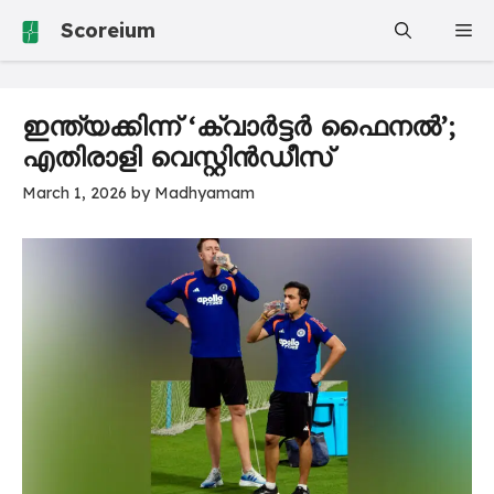
Skip
Scoreium
Me
to
content
ഇന്ത്യക്കിന്ന് ‘ക്വാർട്ടർ ഫൈനൽ’;
എതിരാളി വെസ്റ്റിൻഡീസ്
March 1, 2026
by
Madhyamam