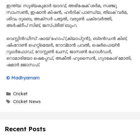
ഇന്ത്യ: സൂര്യകുമാർ യാദവ്, അഭിഷേക് ശർമ, സഞ്ജു
സാംസൺ, ഇഷാൻ കിഷൻ, ഹർദിക് പാണ്ഡ്യ, തിലക് വർമ,
ശിവം ദുബെ, അക്സർ പട്ടേൽ, വരുൺ ചക്രവർത്തി,
അർഷ്ദീപ് സിങ്, ജസ്പ്രീത് ബുംറ.
വെസ്റ്റിൻഡീസ്: ഷായ് ഹോപ് (ക്യാപ്റ്റൻ), ബ്രൻഡൻ കിങ്,
ഷിംറോൺ ഹെറ്റ്മെയർ, റോവ്മാൻ പവൽ, ഷെർഫെയ്ൻ
റുഥർഫോഡ്, റോസ്റ്റൺ ചേസ്, ജാസൺ ഹോൾഡർ,
റൊമാരിയോ ഷെപ്പേഡ്, അകീൽ ഹുസൈൻ, ഗുദകേശ് മോതി,
ഷമാർ ജോസഫ്.
© Madhyamam
Categories
Cricket
Tags
Cricket News
Recent Posts