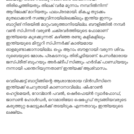
തിരിച്ചെത്തിയതും തിലക് വർമ മൂന്നാം നമ്പറിൽനിന്ന്
ആറിലേക്ക് മാറിയതും ഫലപ്രദമായി. മികച്ച തുടക്കം
മുതലാക്കാൻ സഞ്ജുവിനായില്ലെങ്കിലും ഇന്ത്യ ഇന്നും
ബാറ്റിങ് നിരയിൽ മാറ്റംവരുത്താനിടയില്ല. ബൗളിങ്ങിൽ നമ്പർ
വൺ സ്പിന്നർ വരുൺ ചക്രവർത്തിയുടെ ഫോമാണ്
ഇന്ത്യയെ കുഴക്കുന്നത്. കഴിഞ്ഞ രണ്ടു കളികളിലും
ഇന്ത്യയുടെ മിസ്റ്ററി സ്പിന്നർക്ക് കാര്യമായ
ഓളമുണ്ടാക്കാനായില്ല. ഒപ്പം ആറാം ബൗളറായി വരുന്ന ശിവം
ദുബെയുടെ മോശം പ്രകടനവും തിരിച്ചടിയാണ്. പേസർമാരായ
ജസ്പ്രീത് ബുംറയും അർഷ്ദീപ് സിങ്ങും ഹർദിക് പാണ്ഡ്യയും
നന്നായി പന്തെറിയുന്നതാണ് ഇന്ത്യക്ക് ആശ്വാസം.
വെടിക്കെട്ട് ബാറ്റിങ്ങിന്റെ ആശാന്മാരായ വിൻഡീസിനെ
ഇന്ത്യക്ക് ചെറുതായി കാണാനാവില്ല. ഷിംറോൺ
ഹെറ്റ്മെയർ, റോവ്മാൻ പവൽ, ഷെർഫെയ്ൻ റുഥർഫോഡ്,
ജാസൺ ഹോൾഡർ, റൊമാരിയോ ഷെപ്പേഡ് തുടങ്ങിയവരുടെ
കരുത്തുറ്റ ഷോട്ടുകൾക്ക് തടയിടുക എന്നതാവും ഇന്ത്യയുടെ
ലക്ഷ്യം.