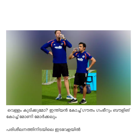
വെള്ളം കുടിക്കുമോ? ഇന്ത്യൻ കോച്ച് ഗൗതം ഗംഭീറും ബൗളിങ്
കോച്ച് മോണി മോർക്കലും
പരിശീലനത്തിനിടയിലെ ഇടവേളയിൽ