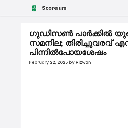
Skip
Scoreium
to
content
ഗുഡിസൺ പാർക്കിൽ യു
സമനില; തിരിച്ചുവരവ് എവ
പിന്നിൽപോയശേഷം
February 22, 2025
by
Rizwan