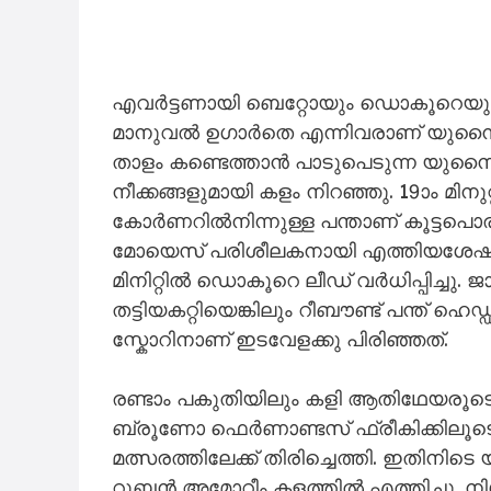
ലണ്ടൻ: ഇംഗ്ലീഷ് പ്രീമിയർ ലീഗിൽ എവ
സമനില പിടിച്ച് മാഞ്ചസ്റ്റർ യുനൈറ്റ
നടന്ന മത്സരത്തിൽ ഇരുടീമുകളും രണ്ടു