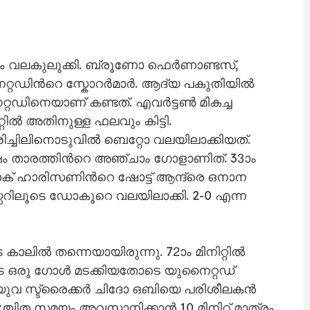
ർട്ടണോട് രണ്ടു ഗോളിന് പിന്നിൽപോയശേഷം
ഡ്. എവർട്ടണിന്‍റെ തട്ടകമായ ഗുഡിസൺ പാർക്കിൽ
 ഗോളുകൾ വീതം നേടി പിരിഞ്ഞു.