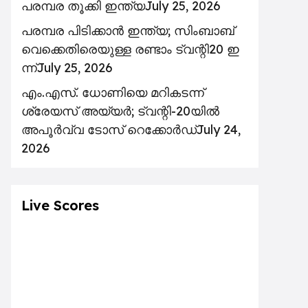
പരമ്പര തൂക്കി ഇന്ത്യ
July 25, 2026
പ​ര​മ്പ​ര പി​ടി​ക്കാ​ൻ ഇ​ന്ത്യ; സിം​ബാ​ബ്​
‍വെക്കെതിരെയുള്ള ര​ണ്ടാം ട്വ​ന്റി20 ഇ​
ന്ന്
July 25, 2026
എം.എസ്. ധോണിയെ മറികടന്ന്
ശ്രേയസ് അയ്യർ; ട്വന്റി-20യിൽ
അപൂർവ്വ ടോസ് റെക്കോർഡ്
July 24,
2026
Live Scores
THU
FRI
SAT
SUN
MON
6
7
8
9
10