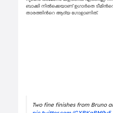
എവർട്ടണായി ബെറ്റോയും ഡൊകൂറെയും
മാനുവൽ ഉഗാർതെ എന്നിവരാണ് യുനൈറ്
താളം കണ്ടെത്താൻ പാടുപെടുന്ന യുനൈറ
നീക്കങ്ങളുമായി കളം നിറഞ്ഞു. 19ാം മിനു
കോർണറിൽനിന്നുള്ള പന്താണ് കൂട്ടപൊര
മോയെസ് പരിശീലകനായി എത്തിയശേഷം 
മിനിറ്റിൽ ഡൊകൂറെ ലീഡ് വർധിപ്പിച്ചു.
തട്ടിയകറ്റിയെങ്കിലും റീബൗണ്ട് പന്ത് 
സ്കോറിനാണ് ഇടവേളക്കു പിരിഞ്ഞത്.
രണ്ടാം പകുതിയിലും കളി ആതിഥേയരൂടെ ക
ബ്രൂണോ ഫെർണാണ്ടസ് ഫ്രീകിക്കിലൂട
മത്സരത്തിലേക്ക് തിരിച്ചെത്തി. ഇതിന
റൂബൻ അമോറീം കളത്തിൽ എത്തിച്ചു. നിശ