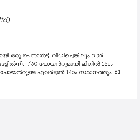
‍റെ സമനില ഗോൾ നേടുന്നത്. യുനൈറ്റഡിനായി
and Manu 👌
#MUFC
||
#EVEMUN