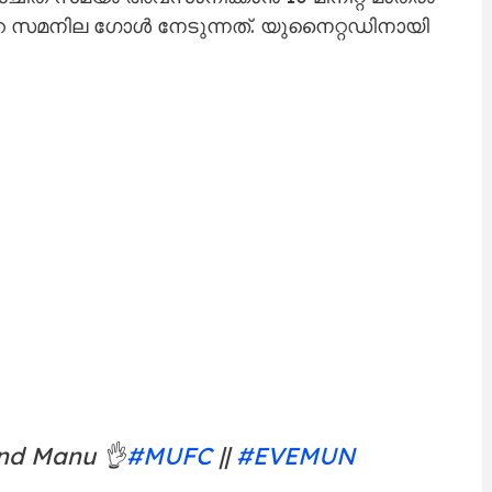
 വലകുലുക്കി. ബ്രൂണോ ഫെർണാണ്ടസ്,
റഡിന്‍റെ സ്കോറർമാർ. ആദ്യ പകുതിയിൽ
്റഡിനെയാണ് കണ്ടത്. എവർട്ടൺ മികച്ച
റ്റിൽ അതിനുള്ള ഫലവും കിട്ടി.
ിച്ചിലിനൊടുവിൽ ബെറ്റോ വലയിലാക്കിയത്.
താരത്തിന്‍റെ അഞ്ചാം ഗോളാണിത്. 33ാം
 ജാക് ഹാരിസണിന്‍റെ ഷോട്ട് ആന്ദ്രെ ഒനാന
ഹെഡ്ഡറിലൂടെ ഡോകൂറെ വലയിലാക്കി. 2-0 എന്ന
ാലിൽ തന്നെയായിരുന്നു. 72ാം മിനിറ്റിൽ
െ ഒരു ഗോൾ മടക്കിയതോടെ യുനൈറ്റഡ്
ിടെ യുവ സ്ട്രൈക്കർ ചിദോ ഒബിയെ പരിശീലകൻ
്ചിത സമയം അവസാനിക്കാൻ 10 മിനിറ്റ് മാത്രം