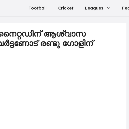
Football
Cricket
Leagues
Fe
നൈറ്റഡിന് ആശ്വാസ
ർട്ടണോട് രണ്ടു ഗോളിന്