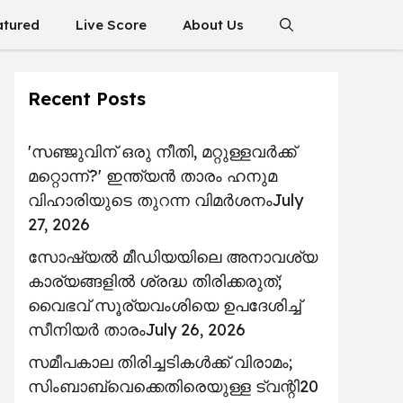
atured
Live Score
About Us
Recent Posts
'സഞ്ജുവിന് ഒരു നീതി, മറ്റുള്ളവർക്ക്
മറ്റൊന്ന്?' ഇന്ത്യൻ താരം ഹനുമ
വിഹാരിയുടെ തുറന്ന വിമർശനം
July
27, 2026
സോഷ്യൽ മീഡിയയിലെ അനാവശ്യ
കാര്യങ്ങളിൽ ശ്രദ്ധ തിരിക്കരുത്;
വൈഭവ് സൂര്യവംശിയെ ഉപദേശിച്ച്
സീനിയർ താരം
July 26, 2026
സമീപകാല തിരിച്ചടികൾക്ക് വിരാമം;
സിംബാബ്‌വെക്കെതിരെയുള്ള ട്വന്റി20