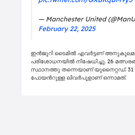
ബാക്കി നിൽക്കെയാണ് ഉഗാർതെ ടീമിന്
താരത്തിന്‍റെ ആദ്യ ഗോളാണിത്.
Two fine finishes from Bruno 
pic.twitter.com/GXBKqBM9y5