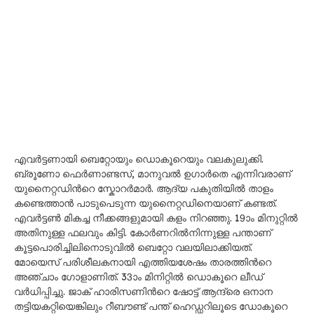
എവർട്ടണായി ബെറ്റോയും ഡൊകൂറെയും വലകുലുക്കി.
ബ്രൂണോ ഫെർണാണ്ടസ്, മാനുവൽ ഉഗാർതെ എന്നിവരാണ്
യുനൈറ്റഡിന്‍റെ സ്കോറർമാർ. ആദ്യ പകുതിയിൽ താളം
കണ്ടെത്താൻ പാടുപെടുന്ന യുനൈറ്റഡിനെയാണ് കണ്ടത്.
എവർട്ടൺ മികച്ച നീക്കങ്ങളുമായി കളം നിറഞ്ഞു. 19ാം മിനുറ്റിൽ
അതിനുള്ള ഫലവും കിട്ടി. കോർണറിൽനിന്നുള്ള പന്താണ്
കൂട്ടപൊരിച്ചിലിനൊടുവിൽ ബെറ്റോ വലയിലാക്കിയത്.
മോയെസ് പരിശീലകനായി എത്തിയശേഷം താരത്തിന്‍റെ
അഞ്ചാം ഗോളാണിത്. 33ാം മിനിറ്റിൽ ഡൊകൂറെ ലീഡ്
വർധിപ്പിച്ചു. ജാക് ഹാരിസണിന്‍റെ ഷോട്ട് ആന്ദ്രെ ഒനാന
തട്ടിയകറ്റിയെങ്കിലും റീബൗണ്ട് പന്ത് ഹെഡ്ഡറിലൂടെ ഡോകൂറെ