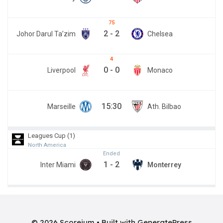
75
2
-
2
Johor Darul Ta’zim
Chelsea
4
0
-
0
Liverpool
Monaco
15:30
Marseille
Ath. Bilbao
Leagues Cup (1)
North America
Ended
1
-
2
Inter Miami
Monterrey
© 2026 Scoreium
• Built with
GeneratePress