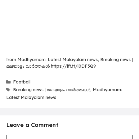
from Madhyamam: Latest Malayalam news, Breaking news |
മലയാളം വാർത്തകൾ https://ift.tt/l0DF3Q9
Categories
Football
Tags
Breaking news | മലയാളം വാർത്തകൾ
,
Madhyamam:
Latest Malayalam news
Leave a Comment
Comment