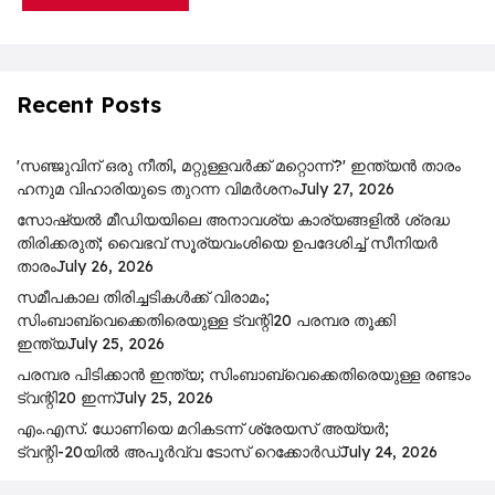
Recent Posts
'സഞ്ജുവിന് ഒരു നീതി, മറ്റുള്ളവർക്ക് മറ്റൊന്ന്?' ഇന്ത്യൻ താരം
ഹനുമ വിഹാരിയുടെ തുറന്ന വിമർശനം
July 27, 2026
സോഷ്യൽ മീഡിയയിലെ അനാവശ്യ കാര്യങ്ങളിൽ ശ്രദ്ധ
തിരിക്കരുത്; വൈഭവ് സൂര്യവംശിയെ ഉപദേശിച്ച് സീനിയർ
താരം
July 26, 2026
സമീപകാല തിരിച്ചടികൾക്ക് വിരാമം;
സിംബാബ്‌വെക്കെതിരെയുള്ള ട്വന്റി20 പരമ്പര തൂക്കി
ഇന്ത്യ
July 25, 2026
പ​ര​മ്പ​ര പി​ടി​ക്കാ​ൻ ഇ​ന്ത്യ; സിം​ബാ​ബ്​‍വെക്കെതിരെയുള്ള ര​ണ്ടാം
ട്വ​ന്റി20 ഇ​ന്ന്
July 25, 2026
എം.എസ്. ധോണിയെ മറികടന്ന് ശ്രേയസ് അയ്യർ;
ട്വന്റി-20യിൽ അപൂർവ്വ ടോസ് റെക്കോർഡ്
July 24, 2026