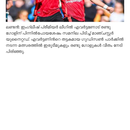
ലണ്ടൻ: ഇംഗ്ലീഷ് പ്രീമിയർ ലീഗിൽ എവർട്ടണോട് രണ്ടു
ഗോളിന് പിന്നിൽപോയശേഷം സമനില പിടിച്ച് മാഞ്ചസ്റ്റർ
യുനൈറ്റഡ്. എവർട്ടണിന്‍റെ തട്ടകമായ ഗുഡിസൺ പാർക്കിൽ
നടന്ന മത്സരത്തിൽ ഇരുടീമുകളും രണ്ടു ഗോളുകൾ വീതം നേടി
പിരിഞ്ഞു.