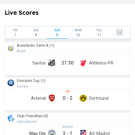
Live Scores
FRI
SAT
SUN
MON
TUE
7
8
9
10
11
Brasileirão Série A (1)
Brazil
21:30
Santos
Athletico-PR
Emirates Cup (1)
Europe
35
0
-
2
Arsenal
Dortmund
Club Friendlies (4)
International
Ended
3
-
1
Man City
Atl. Madrid