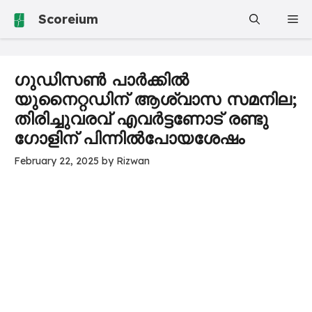
Skip
Scoreium
Me
to
content
ഗുഡിസൺ പാർക്കിൽ
യുനൈറ്റഡിന് ആശ്വാസ സമനില;
തിരിച്ചുവരവ് എവർട്ടണോട് രണ്ടു
ഗോളിന് പിന്നിൽപോയശേഷം
February 22, 2025
by
Rizwan