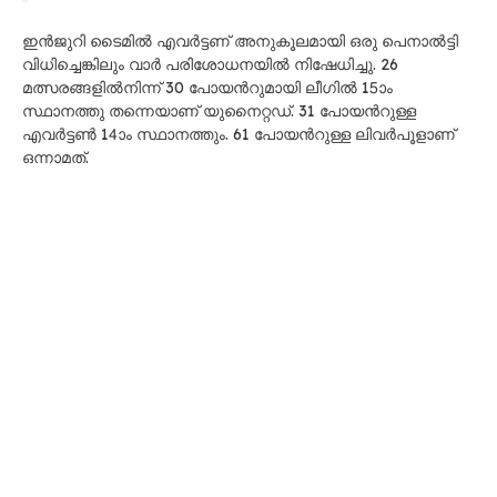
ഇൻജുറി ടൈമിൽ എവർട്ടണ് അനുകൂലമായി ഒരു പെനാൽട്ടി
വിധിച്ചെങ്കിലും വാർ പരിശോധനയിൽ നിഷേധിച്ചു. 26
മത്സരങ്ങളിൽനിന്ന് 30 പോയന്‍റുമായി ലീഗിൽ 15ാം
സ്ഥാനത്തു തന്നെയാണ് യുനൈറ്റഡ്. 31 പോയന്‍റുള്ള
എവർട്ടൺ 14ാം സ്ഥാനത്തും. 61 പോയന്‍റുള്ള ലിവർപൂളാണ്
ഒന്നാമത്.