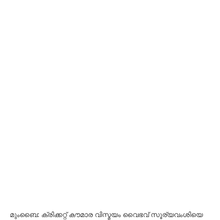
മുംബൈ: ക്രിക്കറ്റ് കൗമാര വിസ്മയം വൈഭവ് സൂര്യവംശിയെ