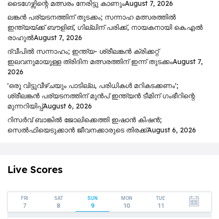
ടൈഗേഴ്സിന്റെ മത്സരം നേരിട്ടു കാണും
August 7, 2026
ലങ്കൻ പര്യടനത്തിന് തുടക്കം; സന്നാഹ മത്സരത്തിൽ
ഇന്ത്യയ്ക്ക് ബൗളിങ്, ഗില്ലിന് പരിക്ക്, നായകനായി കെ.എൽ
രാഹുൽ
August 7, 2026
ദ്വീപിൽ സന്നാഹം; ഇന്ത്യ- ശ്രീലങ്കൻ ക്രിക്കറ്റ്
ഇലവനുമായുള്ള ത്രിദിന മത്സരത്തിന് ഇന്ന് തുടക്കം
August 7,
2026
'ഒരു വിട്ടുവീഴ്ചയും പാടില്ല, പരിധികൾ മറികടക്കണം';
ശ്രീലങ്കൻ പര്യടനത്തിന് മുൻപ് ഇന്ത്യൻ ടീമിന് ഗംഭീറിന്റെ
മുന്നറിയിപ്പ്
August 6, 2026
റിസര്‍വ് ബാങ്കിൽ ജോലിക്കെത്തി ഇഷാന്‍ കിഷന്‍;
സെൽഫിയെടുക്കാൻ ജീവനക്കാരുടെ തിരക്ക്
August 6, 2026
Live Scores
FRI
SAT
SUN
MON
TUE
7
8
9
10
11