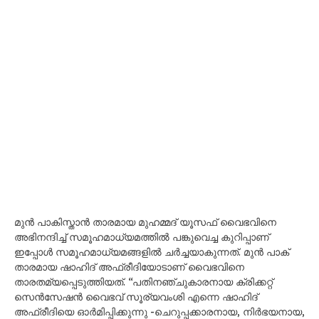
മുൻ പാകിസ്താൻ താരമായ മുഹമ്മദ് യൂസഫ് വൈഭവിനെ
അഭിനന്ദിച്ച് സമൂഹമാധ്യമത്തിൽ പങ്കുവെച്ച കുറിപ്പാണ്
ഇപ്പോൾ സമൂഹമാധ്യമങ്ങളിൽ ചർച്ചയാകുന്നത്. മുൻ പാക്
താരമായ ഷാഹിദ് അഫ്രീദിയോടാണ് വൈഭവിനെ
താരതമ്യപ്പെടുത്തിയത്. ‘‘പതിനഞ്ചുകാരനായ ക്രിക്കറ്റ്
സെൻസേഷൻ വൈഭവ് സൂര്യവംശി എന്നെ ഷാഹിദ്
അഫ്രീദിയെ ഓർമിപ്പിക്കുന്നു -ചെറുപ്പക്കാരനായ, നിർഭയനായ,