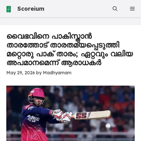
Skip
Scoreium
Me
to
content
വൈഭവിനെ പാകിസ്താൻ
താരത്തോട് താരതമ്യപ്പെടുത്തി
മറ്റൊരു പാക് താരം; ഏറ്റവും വലിയ
അപമാനമെന്ന് ആരാധകർ
May 29, 2026
by
Madhyamam