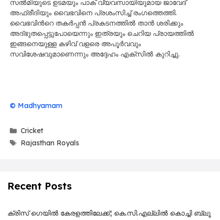
സൽമിയുടെ ഉടമയും പാക് വ്യവസായിയുമായ ജാവേദ്
അഫ്രീദിയും വൈഭവിനെ പ്രശംസിച്ച് രംഗത്തെത്തി.
വൈഭവിന്‍റെ തകർപ്പൻ പ്രകടനത്തിൽ താൻ ശരിക്കും
അദ്ഭുതപ്പെട്ടുപോയെന്നും ഇത്രയും ചെറിയ പ്രായത്തിൽ
ഇങ്ങനെയുള്ള കഴിവ് വളരെ അപൂർവവും
സവിശേഷവുമാണെന്നും അദ്ദേഹം എക്സിൽ കുറിച്ചു.
© Madhyamam
Categories
Cricket
Tags
Rajasthan Royals
Recent Posts
ക്രിസ് ഗെയിൽ കേരളത്തിലേക്ക്; കെ.സി.എല്ലിൽ കൊച്ചി ബ്ലൂ