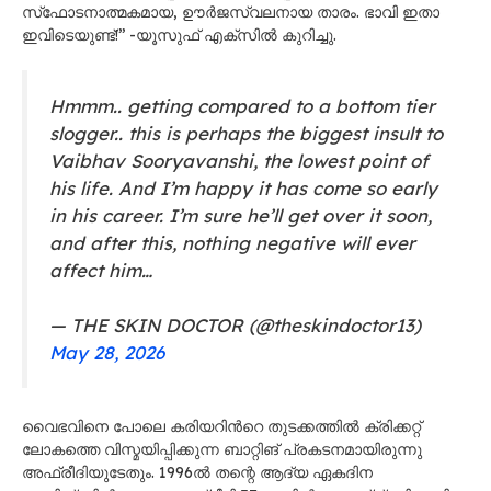
സ്‌ഫോടനാത്മകമായ, ഊർജസ്വലനായ താരം. ഭാവി ഇതാ
ഇവിടെയുണ്ട്!’’ -യൂസുഫ് എക്സിൽ കുറിച്ചു.
Hmmm.. getting compared to a bottom tier
slogger.. this is perhaps the biggest insult to
Vaibhav Sooryavanshi, the lowest point of
his life. And I’m happy it has come so early
in his career. I’m sure he’ll get over it soon,
and after this, nothing negative will ever
affect him…
— THE SKIN DOCTOR (@theskindoctor13)
May 28, 2026
വൈഭവിനെ പോലെ കരിയറിന്‍റെ തുടക്കത്തിൽ ക്രിക്കറ്റ്
ലോകത്തെ വിസ്മയിപ്പിക്കുന്ന ബാറ്റിങ് പ്രകടനമായിരുന്നു
അഫ്രീദിയുടേതും. 1996ൽ തന്റെ ആദ്യ ഏകദിന