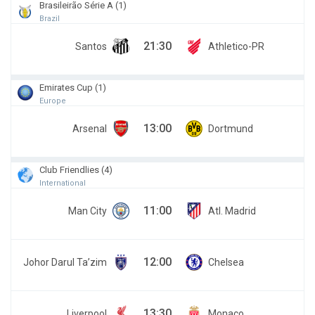
Brasileirão Série A (1)
Brazil
21:30
Santos
Athletico-PR
Emirates Cup (1)
Europe
13:00
Arsenal
Dortmund
Club Friendlies (4)
International
11:00
Man City
Atl. Madrid
12:00
Johor Darul Ta’zim
Chelsea
13:30
Liverpool
Monaco