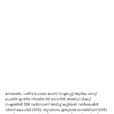
നേരത്തെ, പതിവ് പോലെ ടോസ് നഷ്ടപ്പെട്ട് ആദ്യം ബാറ്റ്
ചെയ്ത ഇന്ത്യ നിശ്ചിത 50 ഓവറിൽ അഞ്ച് വിക്കറ്റ്
നഷ്ടത്തിൽ 358 റൺസാണ് അടിച്ച് കൂട്ടിയത്. റൺമെഷീൻ
വിരാട് കോഹ്‌ലി (102), യുവതാരം ഋതുരാജ് ഗെയ്ക്വാദ് (105)