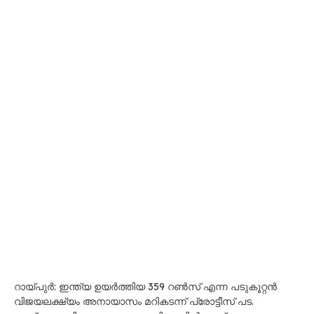
റായ്പുർ: ഇന്ത്യ ഉയർത്തിയ 359 റൺസ് എന്ന പടുകൂറ്റൻ
വിജയലക്ഷ്യം അനായാസം മറികടന്ന് പ്രോട്ടീസ് പട.