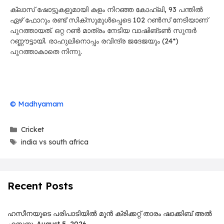
ക്ലാസ് ഷോട്ടുകളുമായി കളം നിറഞ്ഞ കോഹ്‌ലി, 93 പന്തിൽ
ഏഴ് ഫോറും രണ്ട് സിക്സുമുൾപ്പെടെ 102 റൺസ് നേടിയാണ്
പുറത്തായത്. ഒറ്റ റൺ മാത്രം നേടിയ വാഷിങ്ടൺ സുന്ദർ
റണ്ണൗട്ടായി. രാഹുലിനൊപ്പം രവിന്ദ്ര ജദേജയും (24*)
പുറത്താകാതെ നിന്നു.
© Madhyamam
Categories
Cricket
Tags
india vs south africa
Recent Posts
ഹസീനയുടെ പരിപാടിയിൽ മുൻ ക്രിക്കറ്റ് താരം ഷാക്കിബ് അൽ
ഹസനും
August 5, 2026