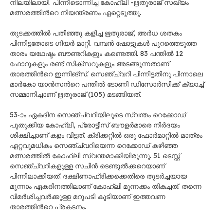
നിലയിലായി. പിന്നീടൊന്നിച്ച കോഹ്‌ലി -ഋതുരാജ് സഖ്യം
മത്സരത്തിന്‍റെ നിയന്ത്രണം ഏറ്റെടുത്തു.
തുടക്കത്തിൽ പതിഞ്ഞു കളിച്ച ഋതുരാജ്, അർധ ശതകം
പിന്നിട്ടതോടെ ഗിയർ മാറ്റി. വമ്പൻ ഷോട്ടുകൾ പുറത്തെടുത്ത
താരം യഥേഷ്ടം ബൗണ്ടറികളും കണ്ടെത്തി. 83 പന്തിൽ 12
ഫോറുകളും രണ്ട് സിക്സറുകളും അടങ്ങുന്നതാണ്
താരത്തിന്‍റെ ഇന്നിങ്സ്. സെഞ്ച്വറി പിന്നിട്ടതിനു പിന്നാലെ
മാർകോ യാൻസന്‍റെ പന്തിൽ ടോണി ഡിസോർസിക്ക് ക്യാച്ച്
സമ്മാനിച്ചാണ് ഋതുരാജ് (105) മടങ്ങിയത്.
53-ാം ഏകദിന സെഞ്ച്വറിയിലൂടെ സ്വന്തം റെക്കോഡ്
പുതുക്കിയ കോഹ്‌ലി, പ്രോട്ടീസ് ബൗളർമാരെ നിർദയം
ശിക്ഷിച്ചാണ് കളം വിട്ടത്. ക്രിക്കറ്റിൽ ഒരു ഫോർമാറ്റിൽ മാത്രം
ഏറ്റവുമധികം സെഞ്ച്വറിയെന്ന റെക്കോഡ് കഴിഞ്ഞ
മത്സരത്തിൽ കോഹ്‌ലി സ്വന്തമാക്കിയിരുന്നു. 51 ടെസ്റ്റ്
സെഞ്ച്വറികളുള്ള സചിൻ ടെണ്ടുൽക്കറെയാണ്
പിന്നിലാക്കിയത്. ദക്ഷിണാഫ്രിക്കക്കെതിരെ തുടർച്ചയായ
മൂന്നാം ഏകദിനത്തിലാണ് കോഹ്ലി മൂന്നക്കം തികച്ചത്. തന്നെ
വിമർശിച്ചവർക്കുള്ള മറുപടി കൂടിയാണ് ഇത്തവണ
താരത്തിന്‍റെ പ്രകടനം.