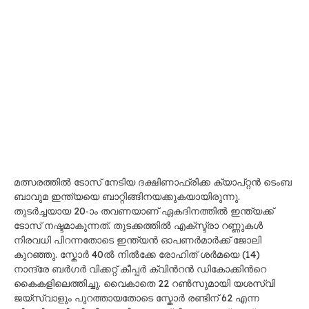
മത്സരത്തിൽ ടോസ് നേടിയ ദക്ഷിണാഫ്രിക്ക ക്യാപ്റ്റൻ ടെംബ
ബാവുമ ഇന്ത്യയെ ബാറ്റിങ്ങിനയക്കുകയായിരുന്നു.
തുടർച്ചയായ 20-ാം തവണയാണ് ഏകദിനത്തിൽ ഇന്ത്യക്ക്
ടോസ് നഷ്ടമാകുന്നത്. തുടക്കത്തിൽ എക്സ്ട്രാ റണ്ണുകൾ
നിരവധി പിറന്നതോടെ ഇന്ത്യൻ ഓപണർമാർക്ക് ജോലി
കുറഞ്ഞു. സ്കോർ 40ൽ നിൽക്കേ രോഹിത് ശർമയെ (14)
നാന്ദ്രേ ബർഗർ വിക്കറ്റ് കീപ്പർ ക്വിന്‍റൻ ഡികോക്കിന്‍റെ
കൈകളിലെത്തിച്ചു. വൈകാതെ 22 റൺസുമായി യശസ്വി
ജയ്സ്വാളും പുറത്തായതോടെ സ്കോർ രണ്ടിന് 62 എന്ന