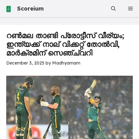
Skip
Scoreium
Me
to
content
റൺമല താണ്ടി പ്രോട്ടീസ് വീര്യം;
ഇന്ത്യക്ക് നാല് വിക്കറ്റ് തോൽവി,
മാർക്രമിന് സെഞ്ച്വറി
December 3, 2025
by
Madhyamam