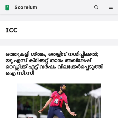
Skip
Scoreium
Me
to
content
ICC
ഒത്തുകളി ശ്രമം, തെളിവ് നശിപ്പിക്കൽ;
യു.എസ് ക്രിക്കറ്റ് താരം അഖിലേഷ്
റെഡ്ഡിക്ക് എട്ട് വർഷം വിലക്കേർപ്പെടുത്തി
ഐ.സി.സി