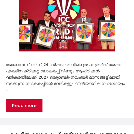
ജോഹന്നസ്ബർഗ്: 24 വർഷത്തെ നീണ്ട ഇടവേളയ്ക്ക് ശേഷം
ഏകദിന ക്രിക്കറ്റ് ലോകകപ്പ് വീണ്ടും ആഫ്രിക്കൻ
വൻകരയിലേക്ക്. 2027 ഒക്ടോബർ-നവംബർ മാസങ്ങളിലായി
നടക്കുന്ന ലോകകപ്പിന്റെ വേദികളും ഔദ്യോഗിക ലോഗോയും
…
Read more