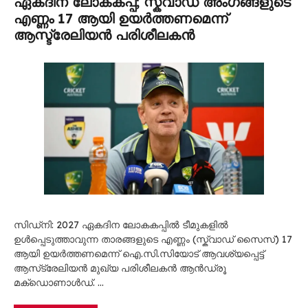
ഏകദിന ലോകകപ്പ്; സ്ക്വാഡ് അംഗങ്ങളുടെ
എണ്ണം 17 ആയി ഉയർത്തണമെന്ന്
ആസ്ട്രേലിയൻ പരിശീലകൻ
സിഡ്നി: 2027 ഏകദിന ലോകകപ്പിൽ ടീമുകളിൽ
ഉൾപ്പെടുത്താവുന്ന താരങ്ങളുടെ എണ്ണം (സ്ക്വാഡ് സൈസ്) 17
ആയി ഉയർത്തണമെന്ന് ഐ.സി.സിയോട് ആവശ്യപ്പെട്ട്
ആസ്‌ട്രേലിയൻ മുഖ്യ പരിശീലകൻ ആൻഡ്രൂ
മക്‌ഡൊണാൾഡ്. …