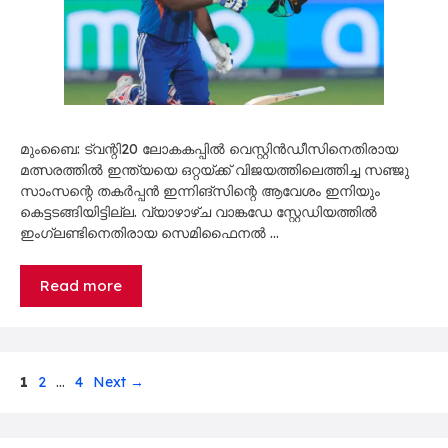
മുംബൈ: ട്വന്റി20 ലോകകപ്പിൽ വെസ്റ്റിൻഡീസിനെതിരായ
മത്സരത്തിൽ ഇന്ത്യയെ ഒറ്റയ്ക്ക് വിജയത്തിലെത്തിച്ച സഞ്ജു
സാംസന്റെ തകർപ്പൻ ഇന്നിങ്സിന്റെ ആവേശം ഇനിയും
കെട്ടടങ്ങിയിട്ടില്ല. വ്യാഴാഴ്ച വാങ്കഡേ സ്റ്റേഡിയത്തിൽ
ഇംഗ്ലണ്ടിനെതിരായ സെമിഫൈനൽ …
Read more
Page
Page
Page
1
2
…
4
Next
→