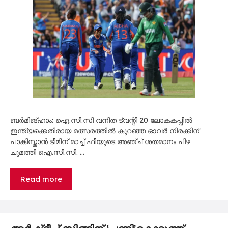
ബർമിങ്ഹാം: ഐ.സി.സി വനിത ട്വന്റി 20 ലോകകപ്പിൽ
ഇന്ത്യക്കെതിരായ മത്സരത്തിൽ കുറഞ്ഞ ഓവർ നിരക്കിന്
പാകിസ്താൻ ടീമിന് മാച്ച് ഫീയുടെ അഞ്ച് ശതമാനം പിഴ
ചുമത്തി ഐ.സി.സി. …
Read more