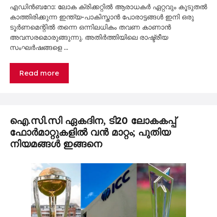
എഡിൻബറോ: ലോക ക്രിക്കറ്റിൽ ആരാധകർ ഏറ്റവും കൂടുതൽ
കാത്തിരിക്കുന്ന ഇന്ത്യ-പാകിസ്താൻ പോരാട്ടങ്ങൾ ഇനി ഒരു
ടൂർണമെന്റിൽ തന്നെ ഒന്നിലധികം തവണ കാണാൻ
അവസരമൊരുങ്ങുന്നു. അതിർത്തിയിലെ രാഷ്ട്രീയ
സംഘർഷങ്ങളെ …
Read more
ഐ.സി.സി ഏകദിന, ടി20 ലോകകപ്പ്
ഫോർമാറ്റുകളിൽ വൻ മാറ്റം; പുതിയ
നിയമങ്ങൾ ഇങ്ങനെ