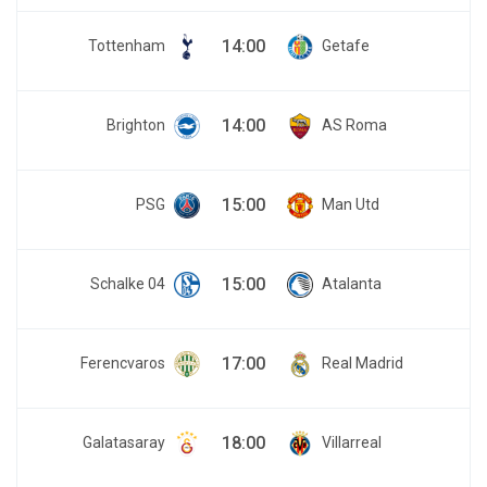
14:00
Tottenham
Getafe
14:00
Brighton
AS Roma
15:00
PSG
Man Utd
15:00
Schalke 04
Atalanta
17:00
Ferencvaros
Real Madrid
18:00
Galatasaray
Villarreal