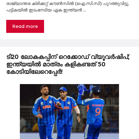
രാജ്യാന്തര ക്രിക്കറ്റ് കൗൺസിൽ (ഐ.സി.സി) പുറത്തുവിട്ടു.
പട്ടികയിൽ ഇടംനേടിയ ഏക ഇന്ത്യൻ …
Read more
ടി20 ലോകകപ്പിന് റെക്കോഡ് വ്യൂവർഷിപ്;
ഇന്ത്യയിൽ മാത്രം കളികണ്ടത് 50
കോടിയിലേറെപ്പേർ!