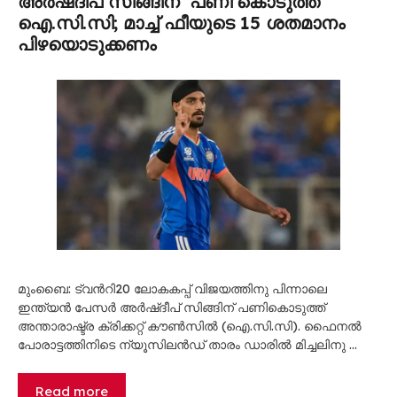
അർഷ്ദീപ് സിങ്ങിന് ‘പണി’കൊടുത്ത്
ഐ.സി.സി; മാച്ച് ഫീയുടെ 15 ശതമാനം
പിഴയൊടുക്കണം
മുംബൈ: ട്വന്‍റി20 ലോകകപ്പ് വിജയത്തിനു പിന്നാലെ
ഇന്ത്യൻ പേസർ അർഷ്ദീപ് സിങ്ങിന് പണികൊടുത്ത്
അന്താരാഷ്ട്ര ക്രിക്കറ്റ് കൗൺസിൽ (ഐ.സി.സി). ഫൈനൽ
പോരാട്ടത്തിനിടെ ന്യൂസിലൻഡ് താരം ഡാരിൽ മിച്ചലിനു …
Read more