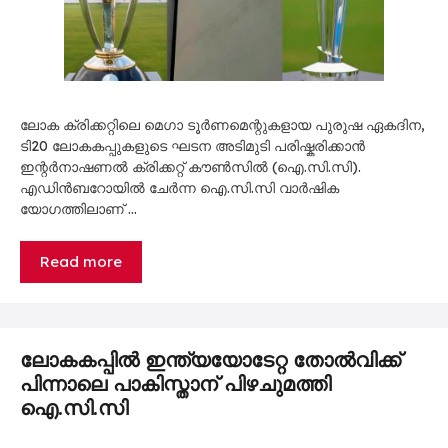
ലോക ക്രിക്കറ്റിലെ മെഗാ ടൂർണമെന്റുകളായ പുരുഷ ഏകദിന,
ടി20 ലോകകപ്പുകളുടെ ഘടന അടിമുടി പരിഷ്കരിക്കാൻ
ഇന്റർനാഷണൽ ക്രിക്കറ്റ് കൗൺസിൽ (ഐ.സി.സി).
എഡിൻബറോയിൽ ചേർന്ന ഐ.സി.സി വാർഷിക
യോഗത്തിലാണ് …
Read more
ലോകകപ്പിൽ ഇന്ത്യയോടേറ്റ തോൽവിക്ക്
പിന്നാലെ പാകിസ്താന് പിഴചുമത്തി
ഐ.സി.സി