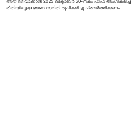
അത് ഒഴിവാക്കാൻ 2025 ഒക്ടോബർ 30-നകം ഫിഫ അംഗീകരിച്ച
രീതിയിലുള്ള ഭരണ സമിതി രൂപീകരിച്ചു പ്രവർത്തിക്കണം