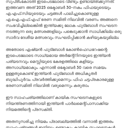
സുപ്രീംകോടതി ഇ​ടപെടലോടെ വീണ്ടും ഉണ്ടായിരിക്കുന്നത്.
ഇത്തവണ അത് 2025 ഒക്ടോബർ 30-നകം ഫിഫയുടെയും
എ.എഫ്‌.സിയുടെയും ചട്ടങ്ങൾ പാലിച്ചുകൊണ്ടുള്ള
എ.ഐ.എഫ്.എഫ്‌ ഭരണ സമിതി നിലവിൽ വരണം അങ്ങനെ
സംഭവിച്ചില്ലെങ്കിൽ ഇന്ത്യക്കു ലോക ഫുട്ബോൾ സംഘടന
നടത്തുന്ന ഒരു മത്സരങ്ങളിലും പങ്കെടുക്കാൻ സാധിക്കില്ല ഒരു
സാർവ ദേശീയ മത്സരവും സംഘടിപ്പിക്കാൻ കഴിയുകയുമില്ല.
അതോടെ ഏഷ്യൻ ഫുട്ബോൾ കോൺഫെഡറേഷന്റെ
ഇടപെടലോടെ സാധ്യമായ അർജന്റ്റിനയുടെ ഇന്ത്യൻ
പര്യടനവും മെസ്സിയുടെ കേരളത്തിലെ കളിയും
അസാധ്യമാകും. എന്നാൽ ഒക്ടോബർ 30 വരെ സമയം
ഉള്ളതുകൊണ്ട് ഇന്ത്യൻ ഫുട്ബോൾ അധികൃതർ
ബുദ്ധിപൂർവം പ്രവർത്തിക്കുമെന്നും ഫിഫ ചട്ടപ്രകാരമുള്ള
ഭരണാസമിതി നിലവിൽ വരുമെന്നും കരുതാം
ഈ സാഹചര്യത്തിലാണ് കായിക സംഘടനകളുടെ
നിയന്ത്രണത്തിനായി ഇന്ത്യൻ പാർലമെന്റ്പാസാക്കിയ
നിയമത്തിന്റെ പ്രസക്തി.
അതനുസരിച്ചു നിയമം പ്രാബല്യത്തിൽ വന്നാൽ ഇത്തരം
സാഹചര്യങ്ങൾ ഇനിയും ഉണ്ടാകും കായിക സംഘടനകൾ