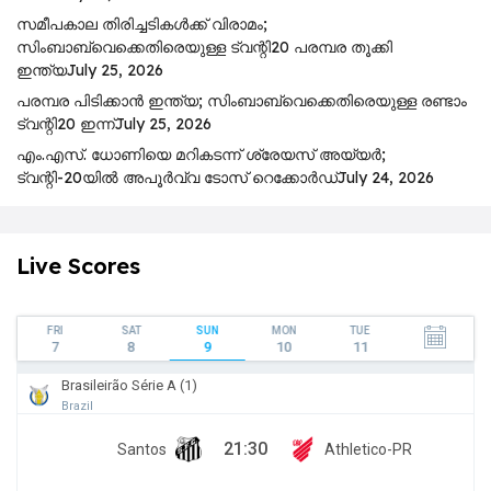
സമീപകാല തിരിച്ചടികൾക്ക് വിരാമം;
സിംബാബ്‌വെക്കെതിരെയുള്ള ട്വന്റി20 പരമ്പര തൂക്കി
ഇന്ത്യ
July 25, 2026
പ​ര​മ്പ​ര പി​ടി​ക്കാ​ൻ ഇ​ന്ത്യ; സിം​ബാ​ബ്​‍വെക്കെതിരെയുള്ള ര​ണ്ടാം
ട്വ​ന്റി20 ഇ​ന്ന്
July 25, 2026
എം.എസ്. ധോണിയെ മറികടന്ന് ശ്രേയസ് അയ്യർ;
ട്വന്റി-20യിൽ അപൂർവ്വ ടോസ് റെക്കോർഡ്
July 24, 2026
Live Scores
FRI
SAT
SUN
MON
TUE
7
8
9
10
11
Brasileirão Série A (1)
Brazil
21:30
Santos
Athletico-PR