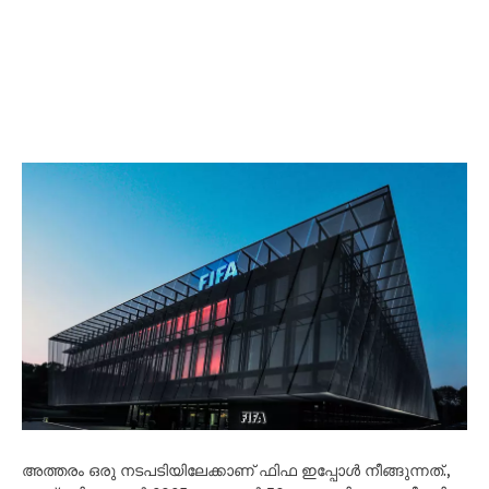
അത്തരം ഒരു നടപടിയിലേക്കാണ് ഫിഫ ഇപ്പോൾ നീങ്ങുന്നത്.,