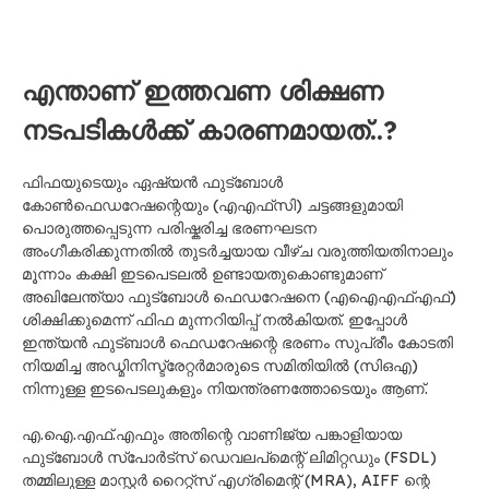
എന്താണ് ഇത്തവണ ശിക്ഷണ
നടപടികൾക്ക് കാരണമായത്..?
ഫിഫയുടെയും ഏഷ്യൻ ഫുട്ബോൾ
കോൺഫെഡറേഷന്റെയും (എഎഫ്‌സി) ചട്ടങ്ങളുമായി
പൊരുത്തപ്പെടുന്ന പരിഷ്കരിച്ച ഭരണഘടന
അംഗീകരിക്കുന്നതിൽ തുടർച്ചയായ വീഴ്ച വരുത്തിയതിനാലും
മൂന്നാം കക്ഷി ഇടപെടലൽ ഉണ്ടായതുകൊണ്ടുമാണ്
അഖിലേന്ത്യാ ഫുട്ബോൾ ഫെഡറേഷനെ (എഐഎഫ്എഫ്)
ശിക്ഷിക്കുമെന്ന് ഫിഫ മുന്നറിയിപ്പ് നൽകിയത്. ഇപ്പോൾ
ഇന്ത്യൻ ഫുട്ബാൾ ഫെഡറേഷന്റെ ഭരണം സുപ്രീം കോടതി
നിയമിച്ച അഡ്മിനിസ്ട്രേറ്റർമാരുടെ സമിതിയിൽ (സിഒഎ)
നിന്നുള്ള ഇടപെടലുകളും നിയന്ത്രണത്തോടെയും ആണ്.
എ.ഐ.എഫ്.എഫും അതിന്റെ വാണിജ്യ പങ്കാളിയായ
ഫുട്ബോൾ സ്പോർട്സ് ഡെവലപ്മെന്റ് ലിമിറ്റഡും (FSDL)
തമ്മിലുള്ള മാസ്റ്റർ റൈറ്റ്സ് എഗ്രിമെന്റ് (MRA), AIFF ന്റെ