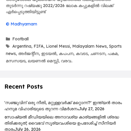
തുടർന്നു റഷ്യക്കു 2022/2026 ലോക കപ്പുകളിൽ വിലക്ക്
ഏർപ്പെടുത്തിയിട്ടുണ്ട്
© Madhyamam
Categories
Football
Tags
Argentina
,
FIFA
,
Lionel Messi
,
Malayalam News
,
Sports
news
,
അർജന്റീന
,
ഇടയൽ
,
കപപന
,
കവടട
,
ചണടന
,
പകമ
,
മസസയട
,
ലയണൽ മെസ്സി
,
വരവ..
Recent Posts
'സഞ്ജുവിന് ഒരു നീതി, മറ്റുള്ളവർക്ക് മറ്റൊന്ന്?' ഇന്ത്യൻ താരം
ഹനുമ വിഹാരിയുടെ തുറന്ന വിമർശനം
July 27, 2026
സോഷ്യൽ മീഡിയയിലെ അനാവശ്യ കാര്യങ്ങളിൽ ശ്രദ്ധ
തിരിക്കരുത്; വൈഭവ് സൂര്യവംശിയെ ഉപദേശിച്ച് സീനിയർ
താരം
July 26, 2026