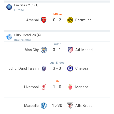
Emirates Cup (1)
Europe
Halftime
0
-
2
Arsenal
Dortmund
Club Friendlies (4)
International
Ended
3
-
1
Man City
Atl. Madrid
Just Ended
3
-
3
Johor Darul Ta’zim
Chelsea
26
1
-
0
Liverpool
Monaco
15:30
Marseille
Ath. Bilbao