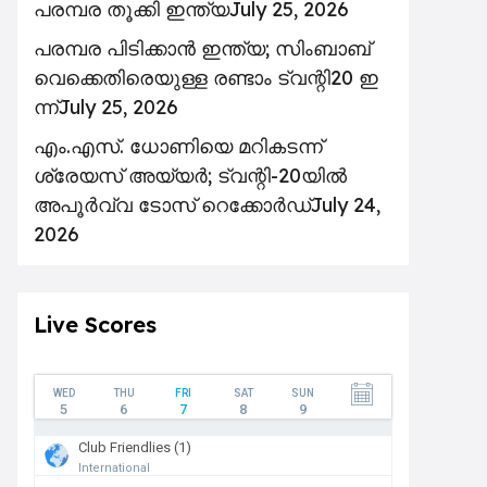
പരമ്പര തൂക്കി ഇന്ത്യ
July 25, 2026
പ​ര​മ്പ​ര പി​ടി​ക്കാ​ൻ ഇ​ന്ത്യ; സിം​ബാ​ബ്​
‍വെക്കെതിരെയുള്ള ര​ണ്ടാം ട്വ​ന്റി20 ഇ​
ന്ന്
July 25, 2026
എം.എസ്. ധോണിയെ മറികടന്ന്
ശ്രേയസ് അയ്യർ; ട്വന്റി-20യിൽ
അപൂർവ്വ ടോസ് റെക്കോർഡ്
July 24,
2026
Live Scores
WED
THU
FRI
SAT
SUN
5
6
7
8
9
Club Friendlies (1)
International