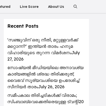
atured
Live Score
About Us
Recent Posts
'സഞ്ജുവിന് ഒരു നീതി, മറ്റുള്ളവർക്ക്
മറ്റൊന്ന്?' ഇന്ത്യൻ താരം ഹനുമ
വിഹാരിയുടെ തുറന്ന വിമർശനം
July
27, 2026
സോഷ്യൽ മീഡിയയിലെ അനാവശ്യ
കാര്യങ്ങളിൽ ശ്രദ്ധ തിരിക്കരുത്;
വൈഭവ് സൂര്യവംശിയെ ഉപദേശിച്ച്
സീനിയർ താരം
July 26, 2026
സമീപകാല തിരിച്ചടികൾക്ക് വിരാമം;
സിംബാബ്‌വെക്കെതിരെയുള്ള ട്വന്റി20