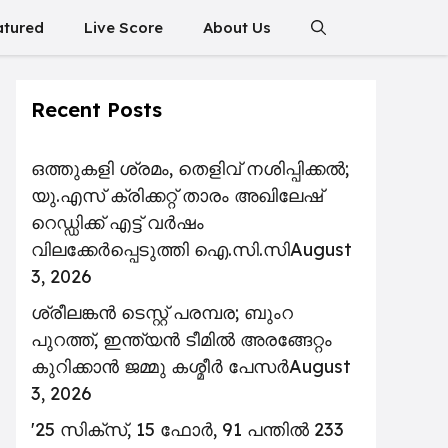
atured
Live Score
About Us
Recent Posts
ഒത്തുകളി ശ്രമം, തെളിവ് നശിപ്പിക്കൽ;
യു.എസ് ക്രിക്കറ്റ് താരം അഖിലേഷ്
റെഡ്ഡിക്ക് എട്ട് വർഷം
വിലക്കേർപ്പെടുത്തി ഐ.സി.സി
August
3, 2026
ശ്രീലങ്കൻ ടെസ്റ്റ് പരമ്പര; ബുംറ
പുറത്ത്, ഇന്ത്യൻ ടീമിൽ അരങ്ങേറ്റം
കുറിക്കാൻ ജമ്മു കശ്മീർ പേസർ
August
3, 2026
'25 സിക്സ്, 15 ഫോർ, 91 പന്തിൽ 233