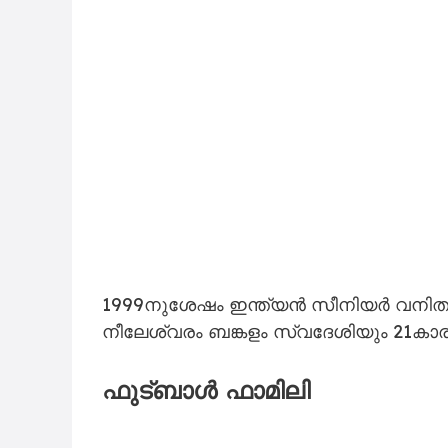
1999നുശേഷം ഇന്ത്യൻ സീനിയർ വനിതാ ട
നീലേശ്വരം ബങ്കളം സ്വദേശിയും 21ക
ഫുട്ബാൾ ഫാമിലി