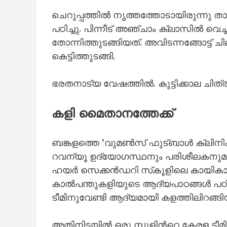
ചെറുപ്പത്തിൽ നൃത്തത്തോടായിരുന്നു 
പഠിച്ചു. പിന്നീട് അഞ്ചാം ക്ലാസിൽ വെ
തോന്നിത്തുടങ്ങിയത്. അവിടന്നങ്ങോട്ട് ച
കെട്ടിത്തുടങ്ങി.
ഭരതനാട്യ വേഷത്തിൽ. കുട്ടിക്കാല ചിത്
കളി മൈതാനത്തേക്ക്
ബങ്കളത്തെ ‘വുമൺസ് ഫുട്‌ബാൾ ക്ലിനി
റവന്യൂ ഉദ്യോഗസ്ഥനും പരിശീലകനുമായ ന
ഹയർ സെക്കൻഡറി സ്‌കൂളിലെ കായികാധ
കാൽപന്തുകളിയുടെ ആദ്യപാഠങ്ങൾ പഠിച
ടീമിനുവേണ്ടി ആദ്യമായി കളത്തിലിറങ്ങി
അതിനിടയിൽ ഒരു സ്കൂളിന്‍റെ കേരള ടീമില