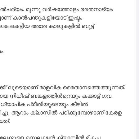
താൽപര്യം. മൂന്നു വർഷത്തോളം ഭരതനാട്യം
ച്ചാണ് കാൽപന്തുകളിയോട് ഇഷ്ടം
ിലങ്ക കെട്ടിയ അതേ കാലുകളിൽ ബൂട്ട്
രം
ക്കി’ലൂടെയാണ് മാളവിക മൈതാനത്തെത്തുന്നത്.
ിധീഷ് ബങ്കളത്തിന്‍റെയും കക്കാട്ട് ഗവ.
്യാപിക പ്രീതിയുടെയും കീഴിൽ
്ചു. ആറാം ക്ലാസിൽ പഠിക്കുമ്പോഴാണ് കേരള
യത്.
േക്കുള്ള സെല‍ക്ഷൻ ക്യാമ്പിൽ മികച്ച