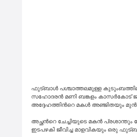
ഫുട്ബാൾ പശ്ചാത്തലമുള്ള കുടുംബത്തി
സഹോദരൻ മണി ബങ്കളം കാസർകോട് ജില്ല 
അദ്ദേഹത്തിന്‍റെ മകൾ അഞ്ജിതയും മുൻ സം
അച്ഛന്‍റെ ചേച്ചിയുടെ മകൻ പ്രശാന്തും 
ഇടപഴകി ജീവിച്ച മാളവികയും ഒരു ഫുട്