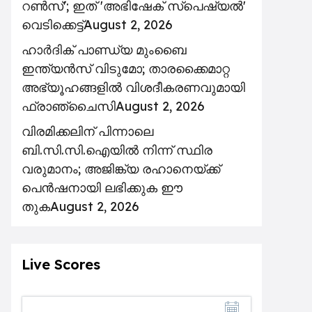
റൺസ്'; ഇത് 'അഭിഷേക് സ്പെഷ്യൽ'
വെടിക്കെട്ട്
August 2, 2026
ഹാർദിക് പാണ്ഡ്യ മുംബൈ
ഇന്ത്യൻസ് വിടുമോ; താരക്കൈമാറ്റ
അഭ്യൂഹങ്ങളിൽ വിശദീകരണവുമായി
ഫ്രാഞ്ചൈസി
August 2, 2026
വിരമിക്കലിന് പിന്നാലെ
ബി.സി.സി.ഐയിൽ നിന്ന് സ്ഥിര
വരുമാനം; അജിങ്ക്യ രഹാനെയ്ക്ക്
പെൻഷനായി ലഭിക്കുക ഈ
തുക
August 2, 2026
Live Scores
THU
FRI
SAT
SUN
MON