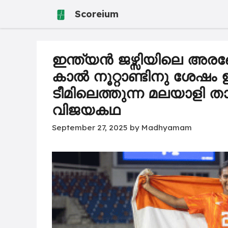
Skip
Scoreium
to
content
ഇന്ത്യൻ ജഴ്സിയിലെ അരങ്
കാൽ നൂറ്റാണ്ടിനു ശേഷം
ടീമിലെത്തുന്ന മലയാളി ത
വിജയകഥ
September 27, 2025
by
Madhyamam