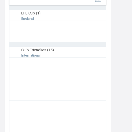
6
7
8
9
10
EFL Cup (1)
England
14:00
West Ham
Portsmouth
Club Friendlies (15)
International
11:00
Juventus
Inter
12:00
Chelsea
AC Milan
13:30
Leverkusen
Sevilla
14:00
Tottenham
Getafe