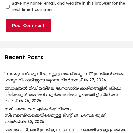
Save my name, email, and website in this browser for the
next time I comment.
Recent Posts
'സഞ്ജുവിന് ഒരു നീതി, മറ്റുള്ളവർക്ക് മറ്റൊന്ന്?' ഇന്ത്യൻ താരം
ഹനുമ വിഹാരിയുടെ തുറന്ന വിമർശനം
July 27, 2026
സോഷ്യൽ മീഡിയയിലെ അനാവശ്യ കാര്യങ്ങളിൽ ശ്രദ്ധ
തിരിക്കരുത്; വൈഭവ് സൂര്യവംശിയെ ഉപദേശിച്ച് സീനിയർ
താരം
July 26, 2026
സമീപകാല തിരിച്ചടികൾക്ക് വിരാമം;
സിംബാബ്‌വെക്കെതിരെയുള്ള ട്വന്റി20 പരമ്പര തൂക്കി
ഇന്ത്യ
July 25, 2026
പ​ര​മ്പ​ര പി​ടി​ക്കാ​ൻ ഇ​ന്ത്യ; സിം​ബാ​ബ്​‍വെക്കെതിരെയുള്ള ര​ണ്ടാം