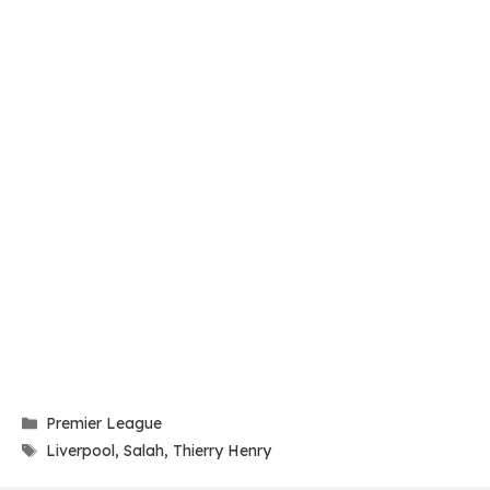
Categories
Premier League
Tags
Liverpool
,
Salah
,
Thierry Henry