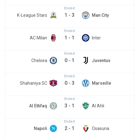
Ended
1
-
3
K-League Stars
Man City
Ended
1
-
1
AC Milan
Inter
Ended
0
-
1
Chelsea
Juventus
Ended
0
-
3
Shahaniya SC
Marseille
Ended
3
-
1
Al Ettifaq
Al Ahli
Ended
2
-
1
Napoli
Osasuna