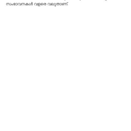
സംഭാവനകൾ വളരെ വലുതാണ്.