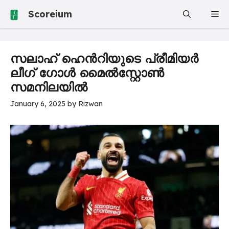
Skip
Scoreium
Me
to
content
സലാഹ് ഹെൻറിയുടെ പ്രീമിയർ
ലീഗ് ഗോൾ മൈൽസ്റ്റോൺ
സമനിലയിൽ
January 6, 2025
by
Rizwan