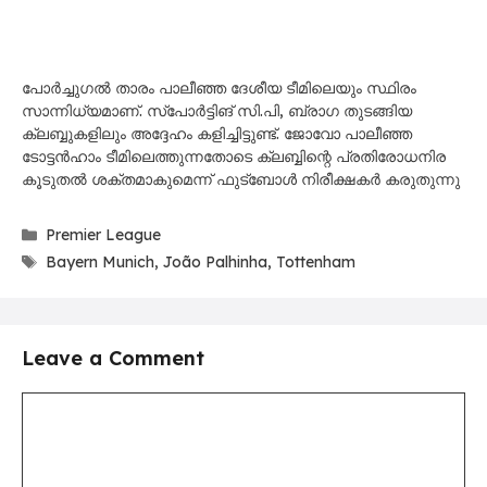
പോർച്ചുഗൽ താരം പാലീഞ്ഞ ദേശീയ ടീമിലെയും സ്ഥിരം
സാന്നിധ്യമാണ്. സ്പോർട്ടിങ് സി.പി, ബ്രാഗ തുടങ്ങിയ
ക്ലബ്ബുകളിലും അദ്ദേഹം കളിച്ചിട്ടുണ്ട്. ജോവോ പാലീഞ്ഞ
ടോട്ടൻഹാം ടീമിലെത്തുന്നതോടെ ക്ലബ്ബിന്റെ പ്രതിരോധനിര
കൂടുതൽ ശക്തമാകുമെന്ന് ഫുട്ബോൾ നിരീക്ഷകർ കരുതുന്നു
Categories
Premier League
Tags
Bayern Munich
,
João Palhinha
,
Tottenham
Leave a Comment
Comment