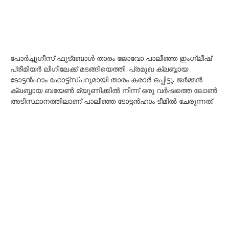
പോർച്ചുഗീസ് ഫുട്ബോൾ താരം ജോവോ പാലീഞ്ഞ ഇംഗ്ലീഷ്
പ്രീമിയർ ലീഗിലേക്ക് മടങ്ങിയെത്തി. പ്രമുഖ ക്ലബ്ബായ
ടോട്ടൻഹാം ഹോട്ട്‌സ്പറുമായി താരം കരാർ ഒപ്പിട്ടു. ജർമ്മൻ
ക്ലബ്ബായ ബയേൺ മ്യൂണിക്കിൽ നിന്ന് ഒരു വർഷത്തെ ലോൺ
അടിസ്ഥാനത്തിലാണ് പാലീഞ്ഞ ടോട്ടൻഹാം ടീമിൽ ചേരുന്നത്.