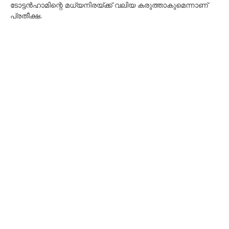
ടോട്ടൻഹാമിന്റെ മധ്യനിരയ്ക്ക് വലിയ കരുത്താകുമെന്നാണ്
പ്രതീക്ഷ.