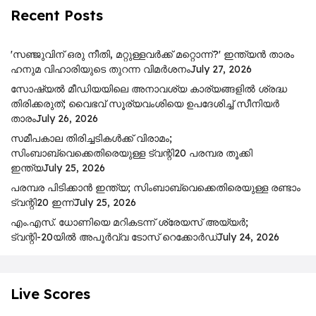
Recent Posts
'സഞ്ജുവിന് ഒരു നീതി, മറ്റുള്ളവർക്ക് മറ്റൊന്ന്?' ഇന്ത്യൻ താരം
ഹനുമ വിഹാരിയുടെ തുറന്ന വിമർശനം
July 27, 2026
സോഷ്യൽ മീഡിയയിലെ അനാവശ്യ കാര്യങ്ങളിൽ ശ്രദ്ധ
തിരിക്കരുത്; വൈഭവ് സൂര്യവംശിയെ ഉപദേശിച്ച് സീനിയർ
താരം
July 26, 2026
സമീപകാല തിരിച്ചടികൾക്ക് വിരാമം;
സിംബാബ്‌വെക്കെതിരെയുള്ള ട്വന്റി20 പരമ്പര തൂക്കി
ഇന്ത്യ
July 25, 2026
പ​ര​മ്പ​ര പി​ടി​ക്കാ​ൻ ഇ​ന്ത്യ; സിം​ബാ​ബ്​‍വെക്കെതിരെയുള്ള ര​ണ്ടാം
ട്വ​ന്റി20 ഇ​ന്ന്
July 25, 2026
എം.എസ്. ധോണിയെ മറികടന്ന് ശ്രേയസ് അയ്യർ;
ട്വന്റി-20യിൽ അപൂർവ്വ ടോസ് റെക്കോർഡ്
July 24, 2026
Live Scores