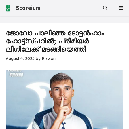
Skip
Scoreium
Me
to
content
ജോവോ പാലീഞ്ഞ ടോട്ടൻഹാം
ഹോട്ട്‌സ്പറിൽ; പ്രീമിയർ
ലീഗിലേക്ക് മടങ്ങിയെത്തി
August 4, 2025
by
Rizwan