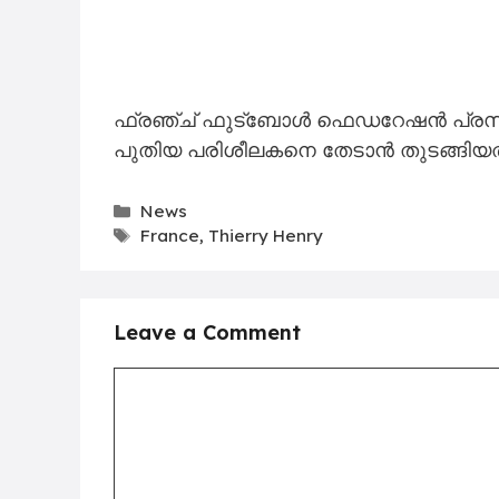
ഫ്രഞ്ച് ഫുട്ബോൾ ഫെഡറേഷൻ പ്രസിഡന്
പുതിയ പരിശീലകനെ തേടാൻ തുടങ്ങിയതായി 
Categories
News
Tags
France
,
Thierry Henry
Leave a Comment
Comment