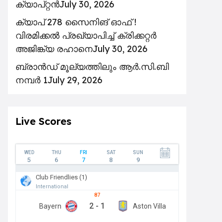
ക്യാപ്റ്റൻ
July 30, 2026
ക്യാപ് 278 സൈനിങ് ഓഫ് !
വിരമിക്കൽ പ്രഖ്യാപിച്ച് ക്രിക്കറ്റർ
അജിങ്ക്യ രഹാനെ
July 30, 2026
ബ്രാൻഡ് മൂല്യത്തിലും ആർ.സി.ബി
നമ്പർ 1
July 29, 2026
Live Scores
WED
THU
FRI
SAT
SUN
5
6
7
8
9
Club Friendlies (1)
International
87
2
-
1
Bayern
Aston Villa