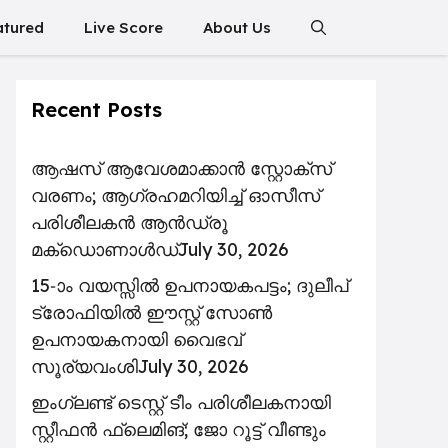
atured
Live Score
About Us
Recent Posts
ആഷസ് ആവേശമാക്കാൻ സ്റ്റോക്സ്
വരണം; ആഗ്രഹമറിയിച്ച് ഓസീസ്
പരിശീലകൻ ആൻഡ്രൂ
മക്ഡൊണാൾഡ്
July 30, 2026
15-ാം വയസ്സിൽ ഉപനായകപട്ടം; ദുലീപ്
ട്രോഫിയിൽ ഈസ്റ്റ് സോൺ
ഉപനായകനായി വൈഭവ്
സൂര്യവംശി
July 30, 2026
ഇംഗ്ലണ്ട് ടെസ്റ്റ് ടീം പരിശീലകനായി
സ്റ്റീഫൻ ഫ്ലെമിങ്; ജോ റൂട്ട് വീണ്ടും