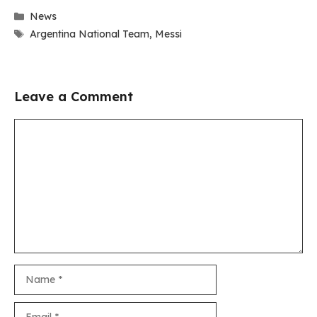
Categories
News
Tags
Argentina National Team
,
Messi
Leave a Comment
Comment
Name
Email