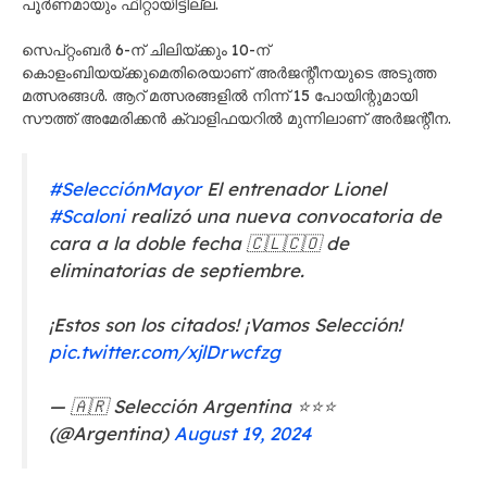
പൂർണമായും ഫിറ്റായിട്ടില്ല.
സെപ്റ്റംബർ 6-ന് ചിലിയ്ക്കും 10-ന്
കൊളംബിയയ്ക്കുമെതിരെയാണ് അർജന്റീനയുടെ അടുത്ത
മത്സരങ്ങൾ. ആറ് മത്സരങ്ങളിൽ നിന്ന് 15 പോയിന്റുമായി
സൗത്ത് അമേരിക്കൻ ക്വാളിഫയറിൽ മുന്നിലാണ് അർജന്റീന.
#SelecciónMayor
El entrenador Lionel
#Scaloni
realizó una nueva convocatoria de
cara a la doble fecha 🇨🇱🇨🇴 de
eliminatorias de septiembre.
¡Estos son los citados! ¡Vamos Selección!
pic.twitter.com/xjlDrwcfzg
— 🇦🇷 Selección Argentina ⭐⭐⭐
(@Argentina)
August 19, 2024