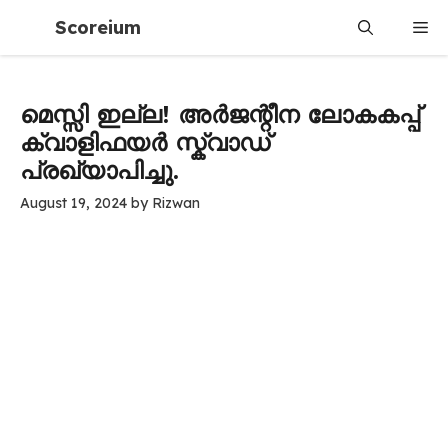
Skip
Scoreium
Me
to
content
മെസ്സി ഇല്ല! അർജന്റീന ലോകകപ്പ്
ക്വാളിഫയർ സ്ക്വാഡ്
പ്രഖ്യാപിച്ചു.
August 19, 2024
by
Rizwan