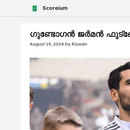
Skip
Scoreium
to
content
ഗുണ്ടോഗൻ ജർമൻ ഫുട്ബോ
August 19, 2024
by
Rizwan