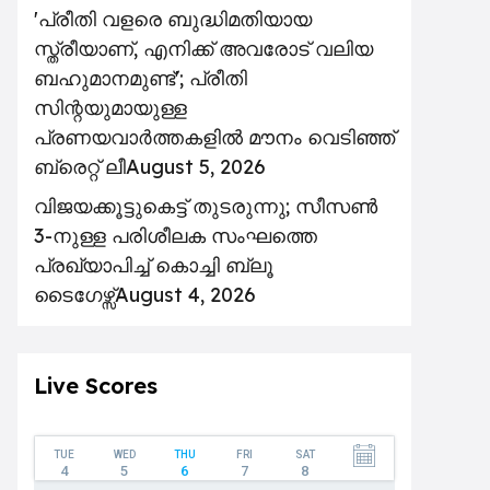
'പ്രീതി വളരെ ബുദ്ധിമതിയായ
സ്ത്രീയാണ്, എനിക്ക് അവരോട് വലിയ
ബഹുമാനമുണ്ട്'; പ്രീതി
സിന്റയുമായുള്ള
പ്രണയവാർത്തകളിൽ മൗനം വെടിഞ്ഞ്
ബ്രെറ്റ് ലീ
August 5, 2026
വിജയക്കൂട്ടുകെട്ട് തുടരുന്നു; സീസൺ
3-നുള്ള പരിശീലക സംഘത്തെ
പ്രഖ്യാപിച്ച് കൊച്ചി ബ്ലൂ
ടൈഗേഴ്സ്
August 4, 2026
Live Scores
TUE
WED
THU
FRI
SAT
4
5
6
7
8