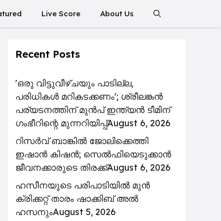
atured
Live Score
About Us
Recent Posts
'ഒരു വിട്ടുവീഴ്ചയും പാടില്ല,
പരിധികൾ മറികടക്കണം'; ശ്രീലങ്കൻ
പര്യടനത്തിന് മുൻപ് ഇന്ത്യൻ ടീമിന്
ഗംഭീറിന്റെ മുന്നറിയിപ്പ്
August 6, 2026
റിസര്‍വ് ബാങ്കിൽ ജോലിക്കെത്തി
ഇഷാന്‍ കിഷന്‍; സെൽഫിയെടുക്കാൻ
ജീവനക്കാരുടെ തിരക്ക്
August 6, 2026
ഹസീനയുടെ പരിപാടിയിൽ മുൻ
ക്രിക്കറ്റ് താരം ഷാക്കിബ് അൽ
ഹസനും
August 5, 2026