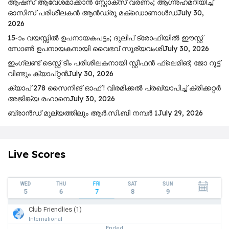
ആഷസ് ആവേശമാക്കാൻ സ്റ്റോക്സ് വരണം; ആഗ്രഹമറിയിച്ച്
ഓസീസ് പരിശീലകൻ ആൻഡ്രൂ മക്ഡൊണാൾഡ്
July 30,
2026
15-ാം വയസ്സിൽ ഉപനായകപട്ടം; ദുലീപ് ട്രോഫിയിൽ ഈസ്റ്റ്
സോൺ ഉപനായകനായി വൈഭവ് സൂര്യവംശി
July 30, 2026
ഇംഗ്ലണ്ട് ടെസ്റ്റ് ടീം പരിശീലകനായി സ്റ്റീഫൻ ഫ്ലെമിങ്; ജോ റൂട്ട്
വീണ്ടും ക്യാപ്റ്റൻ
July 30, 2026
ക്യാപ് 278 സൈനിങ് ഓഫ് ! വിരമിക്കൽ പ്രഖ്യാപിച്ച് ക്രിക്കറ്റർ
അജിങ്ക്യ രഹാനെ
July 30, 2026
ബ്രാൻഡ് മൂല്യത്തിലും ആർ.സി.ബി നമ്പർ 1
July 29, 2026
Live Scores
WED
THU
FRI
SAT
SUN
5
6
7
8
9
Club Friendlies (1)
International
Ended