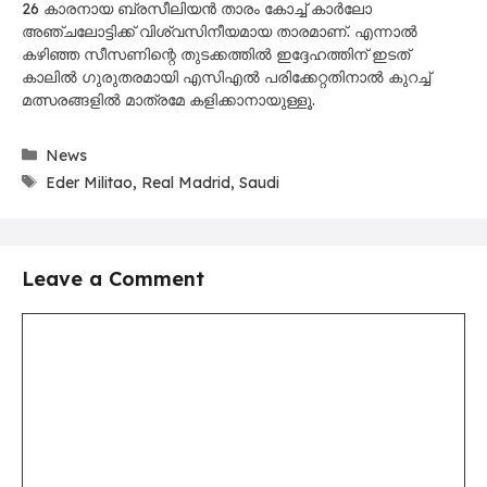
26 കാരനായ ബ്രസീലിയൻ താരം കോച്ച് കാർലോ
അഞ്ചലോട്ടിക്ക് വിശ്വസിനീയമായ താരമാണ്. എന്നാൽ
കഴിഞ്ഞ സീസണിന്റെ തുടക്കത്തിൽ ഇദ്ദേഹത്തിന് ഇടത്
കാലിൽ ഗുരുതരമായി എസിഎൽ പരിക്കേറ്റതിനാൽ കുറച്ച്
മത്സരങ്ങളിൽ മാത്രമേ കളിക്കാനായുള്ളൂ.
Categories
News
Tags
Eder Militao
,
Real Madrid
,
Saudi
Leave a Comment
Comment