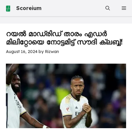
Skip
Scoreium
Me
to
content
റയൽ മാഡ്രിഡ് താരം എഡർ
മിലിറ്റോയെ നോട്ടമിട്ട് സൗദി ക്ലബ്ബ്!
August 16, 2024
by
Rizwan