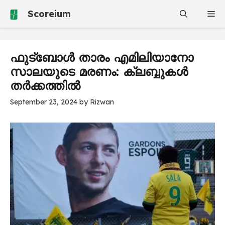
Skip
Scoreium
Me
to
content
ഫുട്ബോൾ താരം എമിലിയാനോ
സാലയുടെ മരണം: ക്ലബ്ബുകൾ
തർക്കത്തിൽ
September 23, 2024
by
Rizwan