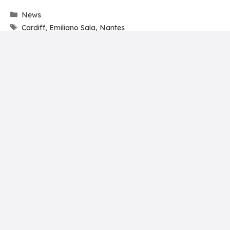
Categories
News
Tags
Cardiff
,
Emiliano Sala
,
Nantes
Leave a Comment
Comment
Name
Email