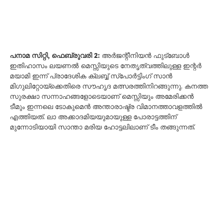
പനാമ സിറ്റി, ഫെബ്രുവരി 2:
അർജന്റീനിയൻ ഫുട്ബോൾ
ഇതിഹാസം ലയണൽ മെസ്സിയുടെ നേതൃത്വത്തിലുള്ള ഇന്റർ
മയാമി ഇന്ന് പ്രാദേശിക ക്ലബ്ബ് സ്പോർട്ടിംഗ് സാൻ
മിഗുലിറ്റോയ്‌ക്കെതിരെ സൗഹൃദ മത്സരത്തിനിറങ്ങുന്നു. കനത്ത
സുരക്ഷാ സന്നാഹങ്ങളോടെയാണ് മെസ്സിയും അമേരിക്കൻ
ടീമും ഇന്നലെ ടോകുമെൻ അന്താരാഷ്ട്ര വിമാനത്താവളത്തിൽ
എത്തിയത്. ലാ അക്കാദമിയയുമായുള്ള പോരാട്ടത്തിന്
മുന്നോടിയായി സാന്താ മരിയ ഹോട്ടലിലാണ് ടീം തങ്ങുന്നത്.