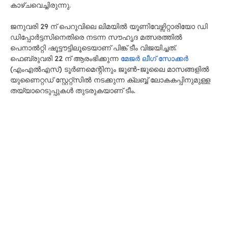
കാഴ്ചവെച്ചിരുന്നു.
ജനുവരി 29 ന് പെറുവിലെ ലിമയിൽ യൂണിവേഴ്സിറ്റാരിയോ ഡി
ഡിപ്പോർട്ടസിനെതിരെ നടന്ന സൗഹൃദ മത്സരത്തിൽ
പെനാൽറ്റി ഷൂട്ടൗട്ടിലൂടെയാണ് പിങ്ക് ടീം വിജയിച്ചത്.
ഫെബ്രുവരി 22 ന് ആരംഭിക്കുന്ന
മേജർ ലീഗ് സോക്കർ
(എം‌എൽ‌എസ്) ടൂർണമെന്റിനും ജൂൺ-ജൂലൈ മാസങ്ങളിൽ
യുണൈറ്റഡ് സ്റ്റേറ്റ്സിൽ നടക്കുന്ന ക്ലബ്ബ് ലോകകപ്പിനുമുള്ള
തയ്യാറെടുപ്പുകൾ തുടരുകയാണ് ടീം.