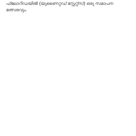
ഫ്ലോറിഡയിൽ (യുണൈറ്റഡ് സ്റ്റേറ്റ്സ്) ഒരു സമാപന
മത്സരവും.