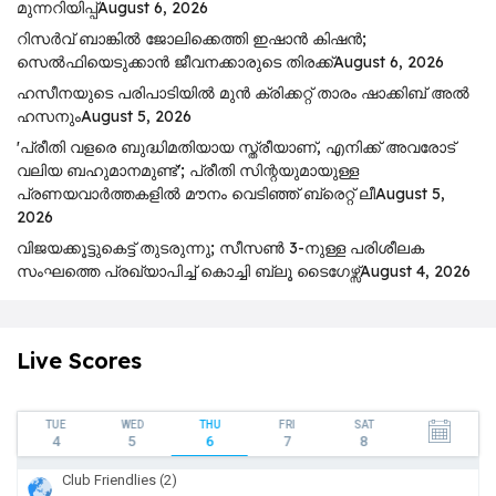
മുന്നറിയിപ്പ്
August 6, 2026
റിസര്‍വ് ബാങ്കിൽ ജോലിക്കെത്തി ഇഷാന്‍ കിഷന്‍;
സെൽഫിയെടുക്കാൻ ജീവനക്കാരുടെ തിരക്ക്
August 6, 2026
ഹസീനയുടെ പരിപാടിയിൽ മുൻ ക്രിക്കറ്റ് താരം ഷാക്കിബ് അൽ
ഹസനും
August 5, 2026
'പ്രീതി വളരെ ബുദ്ധിമതിയായ സ്ത്രീയാണ്, എനിക്ക് അവരോട്
വലിയ ബഹുമാനമുണ്ട്'; പ്രീതി സിന്റയുമായുള്ള
പ്രണയവാർത്തകളിൽ മൗനം വെടിഞ്ഞ് ബ്രെറ്റ് ലീ
August 5,
2026
വിജയക്കൂട്ടുകെട്ട് തുടരുന്നു; സീസൺ 3-നുള്ള പരിശീലക
സംഘത്തെ പ്രഖ്യാപിച്ച് കൊച്ചി ബ്ലൂ ടൈഗേഴ്സ്
August 4, 2026
Live Scores
TUE
WED
THU
FRI
SAT
4
5
6
7
8
Club Friendlies (2)