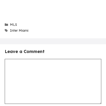
Categories
MLS
Tags
Inter Miami
Leave a Comment
Comment