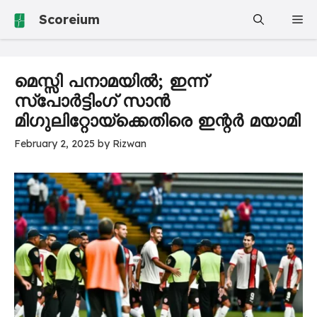
Skip
Scoreium
Me
to
content
മെസ്സി പനാമയിൽ; ഇന്ന്
സ്പോർട്ടിംഗ് സാൻ
മിഗുലിറ്റോയ്‌ക്കെതിരെ ഇന്റർ മയാമി
February 2, 2025
by
Rizwan