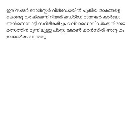
ഈ സമ്മർ ട്രാൻസ്ഫർ വിൻഡോയിൽ പുതിയ താരങ്ങളെ
കൊണ്ടു വരില്ലെന്ന് റിയൽ മഡ്രിഡ് മാനേജർ കാർലോ
അൻസെലോട്ടി സ്ഥിരീകരിച്ചു. വല്ലാഡൊലിഡ്ക്കെതിരായ
മത്സത്തിന് മുന്നിലുള്ള പ്രസ്സ് കോൺഫറൻസിൽ അദ്ദേഹം
ഇക്കാര്യം പറഞ്ഞു.