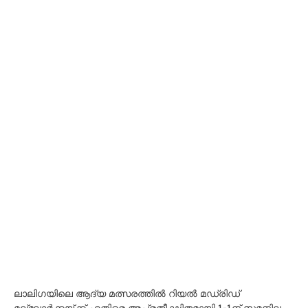
ലാലിഗയിലെ ആദ്യ മത്സരത്തിൽ റിയൽ മഡ്രിഡ്
മല്ലോർക്കയ്ക്ക് എതിരെ അപ്രതീക്ഷിതമായി 1-1ന് സമനില