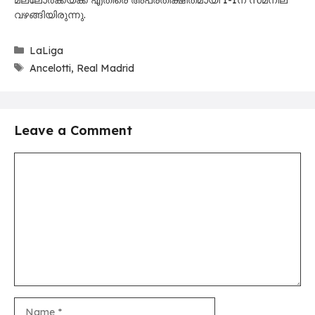
വഴങ്ങിയിരുന്നു.
Categories
LaLiga
Tags
Ancelotti
,
Real Madrid
Leave a Comment
Comment
Name