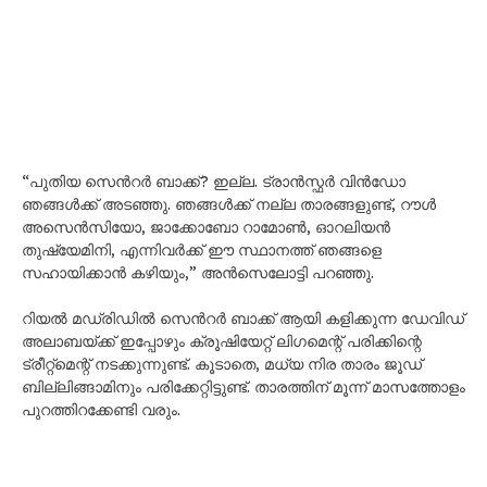
“പുതിയ സെൻറർ ബാക്ക്? ഇല്ല. ട്രാൻസ്ഫർ വിൻഡോ
ഞങ്ങൾക്ക് അടഞ്ഞു. ഞങ്ങൾക്ക് നല്ല താരങ്ങളുണ്ട്, റൗൾ
അസെൻസിയോ, ജാക്കോബോ റാമോൺ, ഓറലിയൻ
തുഷ്യേമിനി, എന്നിവർക്ക് ഈ സ്ഥാനത്ത് ഞങ്ങളെ
സഹായിക്കാൻ കഴിയും,” അൻസെലോട്ടി പറഞ്ഞു.
റിയൽ മഡ്രിഡിൽ സെൻറർ ബാക്ക് ആയി കളിക്കുന്ന ഡേവിഡ്
അലാബയ്ക്ക് ഇപ്പോഴും ക്രൂഷിയേറ്റ് ലിഗമെന്റ് പരിക്കിന്റെ
ട്രീറ്റ്മെന്റ് നടക്കുന്നുണ്ട്. കൂടാതെ, മധ്യ നിര താരം ജൂഡ്
ബില്ലിങ്ങാമിനും പരിക്കേറ്റിട്ടുണ്ട്. താരത്തിന് മൂന്ന് മാസത്തോളം
പുറത്തിറക്കേണ്ടി വരും.