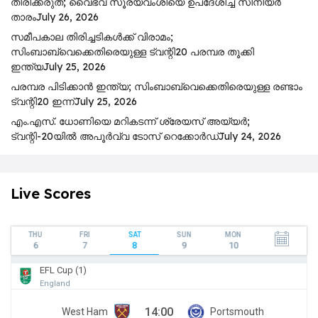
തിരിക്കരുത്; വൈഭവ് സൂര്യവംശിയെ ഉപദേശിച്ച് സീനിയർ
താരം
July 26, 2026
സമീപകാല തിരിച്ചടികൾക്ക് വിരാമം;
സിംബാബ്‌വെക്കെതിരെയുള്ള ട്വന്റി20 പരമ്പര തൂക്കി
ഇന്ത്യ
July 25, 2026
പ​ര​മ്പ​ര പി​ടി​ക്കാ​ൻ ഇ​ന്ത്യ; സിം​ബാ​ബ്​‍വെക്കെതിരെയുള്ള ര​ണ്ടാം
ട്വ​ന്റി20 ഇ​ന്ന്
July 25, 2026
എം.എസ്. ധോണിയെ മറികടന്ന് ശ്രേയസ് അയ്യർ;
ട്വന്റി-20യിൽ അപൂർവ്വ ടോസ് റെക്കോർഡ്
July 24, 2026
Live Scores
THU
FRI
SAT
SUN
MON
6
7
8
9
10
EFL Cup (1)
England
14:00
West Ham
Portsmouth