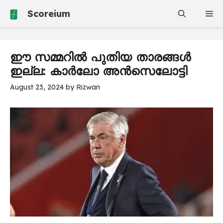
Skip
Scoreium
Me
to
content
ഈ സമ്മറിൽ പുതിയ താരങ്ങൾ
ഇല്ല: കാർലോ അൻസെലോട്ടി
August 23, 2024
by
Rizwan