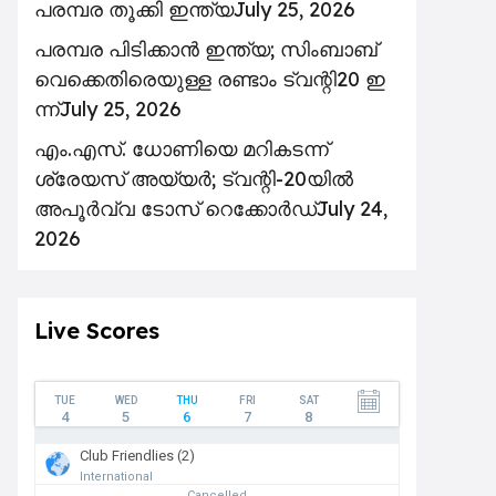
പരമ്പര തൂക്കി ഇന്ത്യ
July 25, 2026
പ​ര​മ്പ​ര പി​ടി​ക്കാ​ൻ ഇ​ന്ത്യ; സിം​ബാ​ബ്​
‍വെക്കെതിരെയുള്ള ര​ണ്ടാം ട്വ​ന്റി20 ഇ​
ന്ന്
July 25, 2026
എം.എസ്. ധോണിയെ മറികടന്ന്
ശ്രേയസ് അയ്യർ; ട്വന്റി-20യിൽ
അപൂർവ്വ ടോസ് റെക്കോർഡ്
July 24,
2026
Live Scores
TUE
WED
THU
FRI
SAT
4
5
6
7
8
Club Friendlies (2)
International
Cancelled