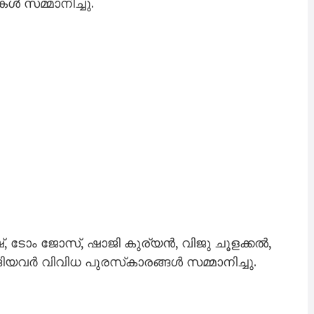
ള്‍ സ​മ്മാ​നി​ച്ചു.
്, ടോം ​ജോ​സ്, ഷാ​ജി കു​ര്യ​ന്‍, വി​ജു ചൂ​ള​ക്ക​ല്‍,
​യ​വ​ര്‍ വി​വി​ധ പു​ര​സ്‌​കാ​ര​ങ്ങ​ള്‍ സ​മ്മാ​നി​ച്ചു.