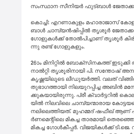
സംസ്ഥാന സീനിയർ ഫുട്ബാൾ ജേതാക്
കൊ​ച്ചി: എ​റ​ണാ​കു​ളം മ​ഹാ​രാ​ജാ​സ് കോ​ള​ജ് 
ബാ​ള്‍ ചാ​മ്പ്യ​ന്‍ഷി​പ്പി​ല്‍ തൃ​ശൂ​ര്‍ ജേ​താ
ഗോ​ളു​ക​ൾ​ക്ക്​ തോ​ല്‍പി​ച്ചാ​ണ് തൃ​ശൂ​ർ കി​രീ
ന്നു ര​ണ്ട് ഗോ​ളു​ക​ളും.
26ാം മി​നി​റ്റി​ല്‍ ബോ​ക്‌​സി​ന​ക​ത്ത് ഇ​ടു​ക്ക
നാ​ല്‍റ്റി തൃ​ശൂ​രി​നാ​യി പി. ​സ​ന്തോ​ഷ് അ​നാ​
കൃ​ഷ്ണ​യി​ലൂ​ടെ ലീ​ഡു​യ​ര്‍ത്തി. വ​ല​ത് വി​ങ്ങി​
തു​ഭാ​ഗ​ത്താ​യി നി​ല​യു​റ​പ്പി​ച്ച അ​ബി​ന്‍ മ
ക്കു​ക​യാ​യി​രു​ന്നു. പ്രീ ​ക്വാ​ര്‍ട്ട​റി​ല്‍ കൊ​
യി​ൽ നി​ല​വി​ലെ ചാ​മ്പ്യ​ന്മാ​രാ​യ കോ​ട്ട​യ​
ന​ലി​ലെ​ത്തി​യ​ത്. മു​ഹ​മ്മ​ദ് ഷ​ഫീ​ഖ് ആ​ണ് പ​രി
ര്‍ണ​മെ​ന്റി​ലെ മി​ക​ച്ച താ​ര​മാ​യി തെ​ര​ഞ്ഞെ​ട
മി​ക​ച്ച ഗോ​ള്‍കീ​പ്പ​ര്‍. വി​ജ​യി​ക​ള്‍ക്ക് ടി.​ജ