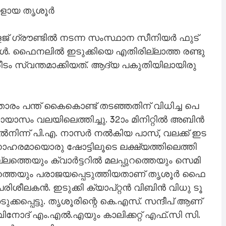
കളായ തൃശൂർ
ഗ്രൗ​ണ്ടി​ല്‍ ന​ട​ന്ന സം​സ്ഥാ​ന സീ​നി​യ​ര്‍ ഫു​ട്‌​
​ക്ക​ള്‍. ഫൈ​ന​ലി​ൽ ഇ​ടു​ക്കി​യെ എ​തി​രി​ല്ലാ​ത്ത ര​ണ്ടു
​ടം സ്വ​ന്ത​മാ​ക്കി​യ​ത്. ആ​ദ്യ പ​കു​തി​യി​ലാ​യി​രു​
ി താ​രം പ​ന്ത്​ കൈ​കൊ​ണ്ട് ത​ട​ഞ്ഞ​തി​ന് വി​ധി​ച്ച പെ​
യാ​സം വ​ല​യി​ലെ​ത്തി​ച്ചു. 32ാം മി​നി​റ്റി​ല്‍ അ​ബി​ന്‍
ല്‍നി​ന്ന് പി.​എ. നാ​സ​ര്‍ ന​ല്‍കി​യ പാ​സ്, വ​ല​ക്ക് ഇ​ട​
​നോ​ഹ​ര​മാ​യൊ​രു ഷോ​ട്ടി​ലൂ​ടെ ല​ക്ഷ്യ​ത്തി​ലെ​ത്തി​
ല്ല​ത്തെ​യും ക്വാ​ര്‍ട്ട​റി​ല്‍ മ​ല​പ്പു​റ​ത്തെ​യും സെ​മി​
ത്തെ​യും പ​രാ​ജ​യ​പ്പെ​ടു​ത്തി​യ​താ​ണ് തൃ​ശൂ​ര്‍ ഫൈ​
​ശീ​ല​ക​ന്‍. ഇ​ടു​ക്കി ക്യാ​പ്റ്റ​ന്‍ വി​ബി​ന്‍ വി​ധു ടൂ​
ു​ക്ക​പ്പെ​ട്ടു. തൃ​ശൂ​രി​ന്റെ കെ.​എ​സ്. സ​ന്ദീ​പ് ആ​ണ്
െ. വി​നോ​ദ് എം.​എ​ല്‍.​എ​യും കാ​ലി​ക്ക​റ്റ് എ​ഫ്‌.​സി സി.​