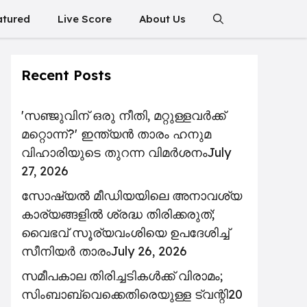
atured
Live Score
About Us
Recent Posts
'സഞ്ജുവിന് ഒരു നീതി, മറ്റുള്ളവർക്ക്
മറ്റൊന്ന്?' ഇന്ത്യൻ താരം ഹനുമ
വിഹാരിയുടെ തുറന്ന വിമർശനം
July
27, 2026
സോഷ്യൽ മീഡിയയിലെ അനാവശ്യ
കാര്യങ്ങളിൽ ശ്രദ്ധ തിരിക്കരുത്;
വൈഭവ് സൂര്യവംശിയെ ഉപദേശിച്ച്
സീനിയർ താരം
July 26, 2026
സമീപകാല തിരിച്ചടികൾക്ക് വിരാമം;
സിംബാബ്‌വെക്കെതിരെയുള്ള ട്വന്റി20