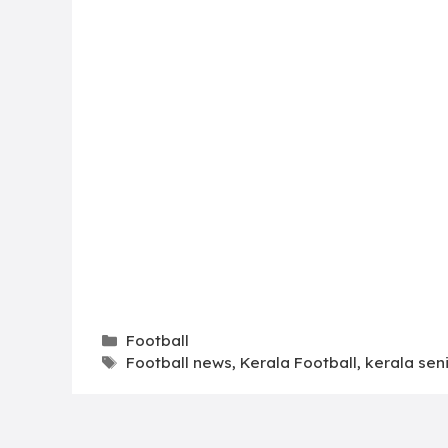
Categories
Football
Tags
Football news
,
Kerala Football
,
kerala seni