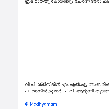
ഇ.​ഒ മാ​ത്യു കോ​ര​ത്തും ചേ​ര്‍ന്ന് ട്രോ​ഫി​ക​
വി.​പി. ശ്രീ​നി​ജി​ന്‍ എം.​എ​ല്‍.​എ, അം​ബ​രീ​ഷ
പി. ​അ​നി​ല്‍കു​മാ​ര്‍, പി.​വി. ആ​ന്റ​ണി തു​ട​ങ്ങി
© Madhyamam