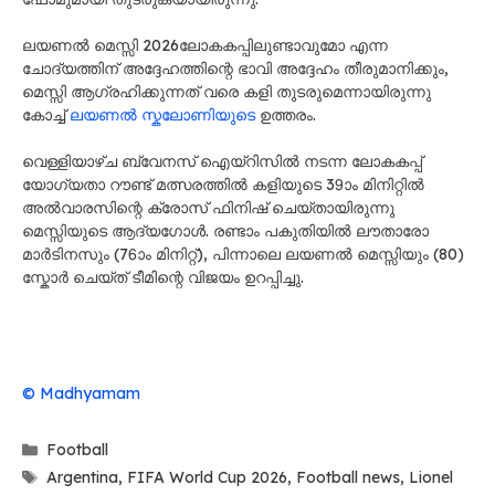
ലയണൽ മെസ്സി 2026ലോകകപ്പിലുണ്ടാവുമോ എന്ന
ചോദ്യത്തിന് അദ്ദേഹത്തിന്റെ ഭാവി അദ്ദേഹം തീരുമാനിക്കും,
മെസ്സി ആഗ്രഹിക്കുന്നത് വരെ കളി തുടരുമെന്നായിരുന്നു
കോച്ച്
ലയണൽ സ്കലോണിയുടെ
ഉത്തരം.
വെള്ളിയാഴ്ച ബ്വേനസ് ഐയ്റിസിൽ നടന്ന ലോകകപ്പ്
യോഗ്യതാ റൗണ്ട് മത്സരത്തിൽ കളിയുടെ 39ാം മിനിറ്റിൽ
അൽവാരസിന്റെ ക്രോസ് ഫിനിഷ് ചെയ്തായിരുന്നു
മെസ്സിയുടെ ആദ്യഗോൾ. രണ്ടാം പകുതിയിൽ ലൗതാരോ
മാർടിനസും (76ാം മിനിറ്റ്), പിന്നാലെ ലയണൽ മെസ്സിയും (80)
സ്കോർ ചെയ്ത് ടീമിന്റെ വിജയം ഉറപ്പിച്ചു.
© Madhyamam
Categories
Football
Tags
Argentina
,
FIFA World Cup 2026
,
Football news
,
Lionel