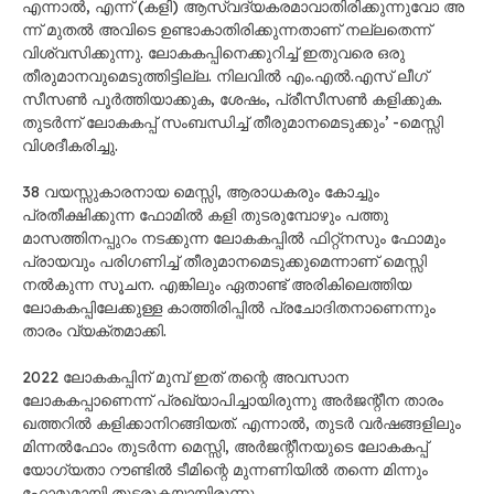
എന്നാൽ, എന്ന് (കളി) ആസ്വദ്യകരമാവാതിരിക്കുന്നുവോ അ​
ന്ന് മുതൽ അവിടെ ഉണ്ടാകാതിരിക്കുന്നതാണ് നല്ലതെന്ന്
വിശ്വസിക്കുന്നു. ലോകകപ്പിനെക്കുറിച്ച് ഇതുവരെ ഒരു
തീരുമാനവുമെടുത്തിട്ടില്ല. നിലവിൽ എം.എൽ.എസ് ലീഗ്
സീസൺ പൂർത്തിയാക്കുക, ശേഷം, പ്രീസീസൺ കളിക്കുക.
തുടർന്ന് ലോകകപ്പ് സംബന്ധിച്ച് തീരുമാ​നമെടുക്കും’ -മെസ്സി
വിശദീകരിച്ചു.
38 വയസ്സുകാരനായ മെസ്സി, ആരാധകരും കോച്ചും
പ്രതീക്ഷിക്കുന്ന ഫോമിൽ കളി തുടരുമ്പോഴും പത്തു
മാസത്തിനപ്പുറം നടക്കുന്ന ലോകകപ്പിൽ ഫിറ്റ്നസും ഫോമും
പ്രായവും പരിഗണിച്ച് തീരുമാനമെടുക്കുമെന്നാണ് മെസ്സി
നൽകുന്ന സൂചന. എങ്കിലും ഏതാണ്ട് അരികിലെത്തിയ
ലോകകപ്പിലേക്കുള്ള കാത്തിരിപ്പിൽ പ്രചോദിതനാണെന്നും
താരം വ്യക്തമാക്കി.
2022 ലോകകപ്പിന് മുമ്പ് ഇത് തന്റെ അവസാന
ലോകകപ്പാണെന്ന് പ്രഖ്യാപിച്ചായിരുന്നു അർജന്റീന താരം
ഖത്തറിൽ കളിക്കാനിറങ്ങിയത്. എന്നാൽ, തുടർ വർഷങ്ങളിലും
മിന്നൽഫോം തുടർന്ന മെസ്സി, അർജന്റീനയുടെ ലോകകപ്പ്
യോഗ്യതാ റൗണ്ടിൽ ടീമിന്റെ മുന്നണിയിൽ തന്നെ മിന്നും
ഫോമുമായി തുടരുകയായിരുന്നു.