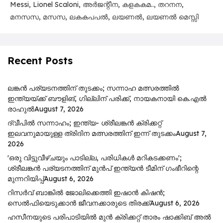
Messi
,
Lionel Scaloni
,
അർജന്റീന
,
കളകകമ..
,
തറനന
,
മനസസ
,
മസസ
,
ലകകപപൽ
,
ലയണൽ
,
ലയണൽ മെസ്സി
Recent Posts
ലങ്കൻ പര്യടനത്തിന് തുടക്കം; സന്നാഹ മത്സരത്തിൽ
ഇന്ത്യയ്ക്ക് ബൗളിങ്, ഗില്ലിന് പരിക്ക്, നായകനായി കെ.എൽ
രാഹുൽ
August 7, 2026
ദ്വീപിൽ സന്നാഹം; ഇന്ത്യ- ശ്രീലങ്കൻ ക്രിക്കറ്റ്
ഇലവനുമായുള്ള ത്രിദിന മത്സരത്തിന് ഇന്ന് തുടക്കം
August 7,
2026
'ഒരു വിട്ടുവീഴ്ചയും പാടില്ല, പരിധികൾ മറികടക്കണം';
ശ്രീലങ്കൻ പര്യടനത്തിന് മുൻപ് ഇന്ത്യൻ ടീമിന് ഗംഭീറിന്റെ
മുന്നറിയിപ്പ്
August 6, 2026
റിസര്‍വ് ബാങ്കിൽ ജോലിക്കെത്തി ഇഷാന്‍ കിഷന്‍;
സെൽഫിയെടുക്കാൻ ജീവനക്കാരുടെ തിരക്ക്
August 6, 2026
ഹസീനയുടെ പരിപാടിയിൽ മുൻ ക്രിക്കറ്റ് താരം ഷാക്കിബ് അൽ