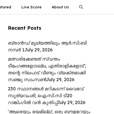
atured
Live Score
About Us
Recent Posts
ബ്രാൻഡ് മൂല്യത്തിലും ആർ.സി.ബി
നമ്പർ 1
July 29, 2026
മത്സരിക്കേണ്ടത് സ്വന്തം
ടീമംഗങ്ങളോടല്ല, എതിരാളികളോട്';
തന്റെ നിലപാട് വീണ്ടും വ്യക്തമാക്കി
സഞ്ജു സാംസൺ
July 29, 2026
230 സ്ഥാനങ്ങൾ മറികടന്ന് വൈഭവ്
സൂര്യവംശി; ഐ.സി.സി ടി20
റാങ്കിംഗിൽ വൻ കുതിപ്പ്
July 29, 2026
'ആരെയും ഭയമില്ല'; ഒരു ബൗളറേയും