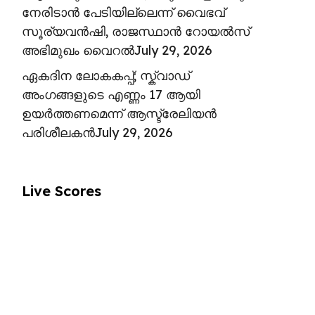
നേരിടാൻ പേടിയില്ലെന്ന് വൈഭവ്
സൂര്യവൻഷി, രാജസ്ഥാൻ റോയൽസ്
അഭിമുഖം വൈറൽ
July 29, 2026
ഏകദിന ലോകകപ്പ്; സ്ക്വാഡ്
അംഗങ്ങളുടെ എണ്ണം 17 ആയി
ഉയർത്തണമെന്ന് ആസ്ട്രേലിയൻ
പരിശീലകൻ
July 29, 2026
Live Scores