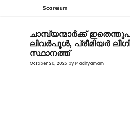
Skip
Scoreium
to
content
ചാമ്പ്യന്മാർക്ക് ഇതെന്തുപറ
ലിവർപൂൾ, പ്രീമിയർ ലീ
സ്ഥാനത്ത്
October 26, 2025
by
Madhyamam