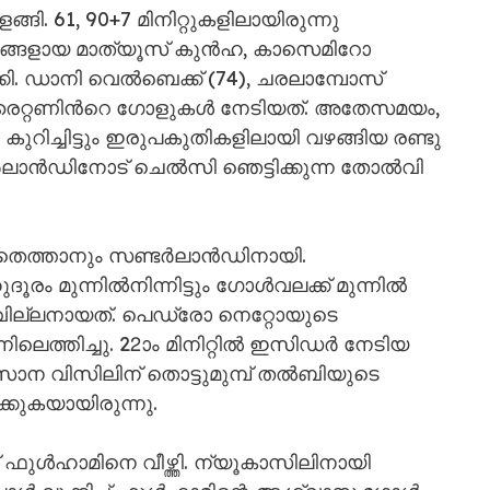
. 61, 90+7 മിനിറ്റുകളിലായിരുന്നു
രങ്ങളായ മാത്യൂസ് കുൻഹ, കാസെമിറോ
ി. ഡാനി വെൽബെക്ക് (74), ചരലാമ്പോസ്
്രൈറ്റണിന്‍റെ ഗോളുകൾ നേടിയത്. അതേസമയം,
ം കുറിച്ചിട്ടും ഇരുപകുതികളിലായി വഴങ്ങിയ രണ്ടു
ടർലാൻഡിനോട് ചെൽസി ഞെട്ടിക്കുന്ന തോൽവി
ാമതെത്താനും സണ്ടർലാൻഡിനായി.
ൂരം മുന്നിൽനിന്നിട്ടും ഗോൾവലക്ക് മുന്നിൽ
 വില്ലനായത്. പെഡ്രോ നെറ്റോയുടെ
ലെത്തിച്ചു. 22ാം മിനിറ്റിൽ ഇസിഡർ നേടിയ
സാന വിസിലിന് തൊട്ടുമുമ്പ് തൽബിയുടെ
്കുകയായിരുന്നു.
 ഫുൾഹാമിനെ വീഴ്ത്തി. ന്യൂകാസിലിനായി