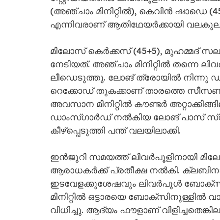
(അഞ്ചാം മിനിറ്റിൽ), കെവിൻ ഷാഡെ (4
എന്നിവരാണ് ആതിഥേയർക്കായി വലകുലുക
മിലോസ് കെർക്കസ് (45+5), മുഹമ്മദ് 
നേടിയത്. അഞ്ചാം മിനിറ്റിൽ തന്നെ ലിവ
ലീഡെടുത്തു. ലോങ് ത്രോയിൽ നിന്നു ഡ
റെക്കോഡ് തുകക്കാണ് താരത്തെ സീസണി
അവസാന മിനിറ്റിൽ കൗണ്ടർ അറ്റാക്കിങ
ഡാംസ്ഗാർഡ് നൽകിയ ലോങ് പാസ് സ്വീക
കീഴ്പ്പെടുത്തി പന്ത് വലയിലാക്കി.
ഇൻജുറി സമയത്ത് ലിവർപൂളിനായി മിലോ
ആരാധകർക്ക് പ്രതീക്ഷ നൽകി. ക്ലബിന
ഇടവേളക്കുശേഷവും ലിവർപൂൾ ബോക്സി
മിനിറ്റിൽ ഒട്ടാരയെ ബോക്സിനുള്ളിൽ 
വിധിച്ചു. ആദ്യം ഫൗളാണ് വിളിച്ചതെ