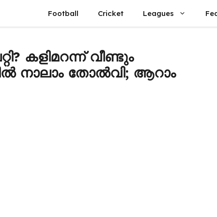
Football
Cricket
Leagues
Fe
്റി? കളിമറന്ന് വീണ്ടും
ഗിൽ നാലാം തോൽവി; ആറാം