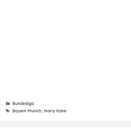
Categories
Bundesliga
Tags
Bayern Munich
,
Harry Kane