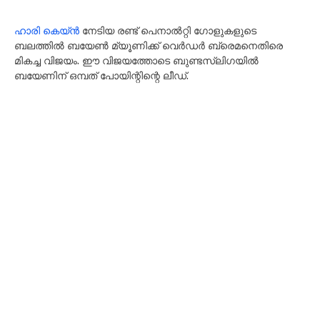
ഹാരി കെയ്‌ൻ
നേടിയ രണ്ട് പെനാൽറ്റി ഗോളുകളുടെ
ബലത്തിൽ ബയേൺ മ്യൂണിക്ക് വെർഡർ ബ്രെമനെതിരെ
മികച്ച വിജയം. ഈ വിജയത്തോടെ ബുണ്ടസ്‌ലിഗയിൽ
ബയേണിന് ഒമ്പത് പോയിന്റിന്റെ ലീഡ്.