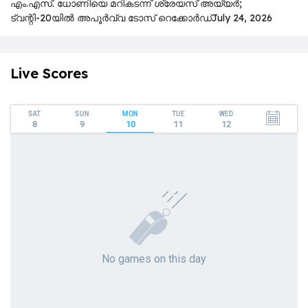
എം.എസ്. ധോണിയെ മറികടന്ന് ശ്രേയസ് അയ്യർ;
ട്വന്റി-20യിൽ അപൂർവ്വ ടോസ് റെക്കോർഡ്
July 24, 2026
Live Scores
SAT
SUN
MON
TUE
WED
8
9
10
11
12
No games on this day