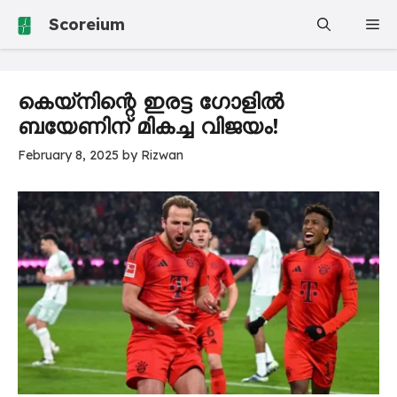
Skip
Scoreium
Me
to
content
കെയ്‌നിന്റെ ഇരട്ട ഗോളിൽ
ബയേണിന് മികച്ച വിജയം!
February 8, 2025
by
Rizwan