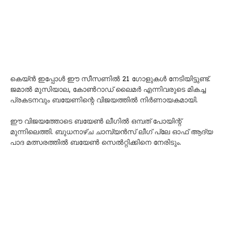
കെയ്‌ൻ ഇപ്പോൾ ഈ സീസണിൽ 21 ഗോളുകൾ നേടിയിട്ടുണ്ട്.
ജമാൽ മുസിയാല, കോൺറാഡ് ലൈമർ എന്നിവരുടെ മികച്ച
പ്രകടനവും ബയേണിന്റെ വിജയത്തിൽ നിർണായകമായി.
ഈ വിജയത്തോടെ ബയേൺ ലീഗിൽ ഒമ്പത് പോയിന്റ്
മുന്നിലെത്തി. ബുധനാഴ്ച ചാമ്പ്യൻസ് ലീഗ് പ്ലേ ഓഫ് ആദ്യ
പാദ മത്സരത്തിൽ ബയേൺ സെൽറ്റിക്കിനെ നേരിടും.