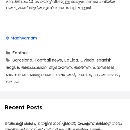
മാഡ്രിഡും 13 പോയിന്റ് വീതമുള്ള ബാഴ്സലോണയും വിയ്യ
റയലുമാണ് ആദ്യ മൂന്ന് സ്ഥാനങ്ങളിലുള്ളത്.
© Madhyamam
Categories
Football
Tags
Barcelona
,
Football news
,
LaLiga
,
Oviedo
,
spanish
league
,
അടചചകയറ
,
ആദയമനന
,
തടർനന
,
പനനടങങ
,
ബഴസലണ
,
ബാഴ്സലോണ.
,
ലലഗയൽ
,
ലാലിഗ
,
വജയകതപപ
,
വറചച
Recent Posts
ഒത്തുകളി ശ്രമം, തെളിവ് നശിപ്പിക്കൽ; യു.എസ് ക്രിക്കറ്റ് താരം
അഖിലേഷ് റെഡ്ഡിക്ക് എട്ട് വർഷം വിലക്കേർപ്പെടുത്തി