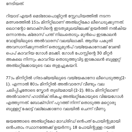
നേടിയത്.
റിയാദ് എയർ മെട്രോപൊളിറ്റൻ സ്റ്റേഡിയത്തിൽ നടന്ന
മത്സരത്തിൽ 15ാം മിനിറ്റിലാണ് അത്ലറ്റികോ ലീഡെടുക്കുന്നത്.
ലൊറന്റോ ബോക്സിന്റെ ഇടതുമൂലയിലേക്ക് ഉയർത്തി നൽകിയ
ഒന്നാന്തരം ക്രോസ് പന്ത് നിലംതൊടും മുൻപെ ഇടങ്കാലൻ
വോളിയിലൂടെ അൽവാരസ് വലയിലാക്കി. ആദ്യ പകുതി
അവസാനിക്കുന്നതിന് തൊട്ടുമുൻപ് വയ്യേകാനോക്ക് വേണ്ടി
പെപ് കാവറിയ ഗോൾ മടക്കി. ഗോൾ പോസ്റ്റിന്റെ 30 മീറ്റർ
അകലെ നിന്നും കാവറിയ തൊടുത്തുവിട്ട ഇടങ്കാലൻ ബുള്ളറ്റ്
അത്ലറ്റിക്കോയുടെ വല തുളച്ചുകയറി.
77ാം മിനിറ്റിൽ ഗ്രാഷ്യയിലൂടെ വയ്യേകാനോ ലീഡെടുത്തു(2-
1). എന്നാൽ 80ാം മിനിറ്റിൽ അൽവാരസ് വീണ്ടും വല
ചലിപ്പിച്ചതോടെ സ്കോർ തുല്യമായി (2-2). 88ാം മിനിറ്റിലാണ്
അൽവാരസ് ഹാട്രിക് തികച്ച അത്ലറ്റികോയുടെ വിജയഗോൾ
എത്തുന്നത്. ബോക്സിന് പുറത്ത് നിന്ന് തൊടുത്ത മറ്റൊരു
ബുള്ളറ്റ് ഷോട്ട് വല്ലേക്കാനോ വലയിൽ ചെന്ന് വീണു.
ജയത്തോടെ അത്ലറ്റികോ മാഡ്രിഡ് ഒന്‍പത് പോയിന്റുമായി
ഒന്‍പതാം സ്ഥാനത്തേക്ക് ഉയർന്നു. 18 പോയിന്റുള്ള റയൽ