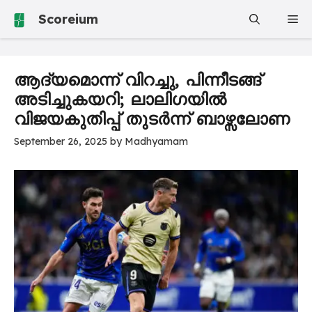
Skip
Scoreium
Me
to
content
ആദ്യമൊന്ന് വിറച്ചു, പിന്നീടങ്ങ്
അടിച്ചുകയറി; ലാലിഗയിൽ
വിജയകുതിപ്പ് തുടർന്ന് ബാഴ്സലോണ
September 26, 2025
by
Madhyamam