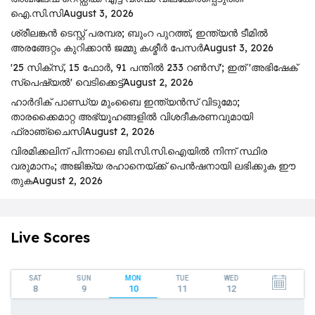
ഐ.സി.സി
August 3, 2026
ശ്രീലങ്കൻ ടെസ്റ്റ് പരമ്പര; ബുംറ പുറത്ത്, ഇന്ത്യൻ ടീമിൽ
അരങ്ങേറ്റം കുറിക്കാൻ ജമ്മു കശ്മീർ പേസർ
August 3, 2026
'25 സിക്സ്, 15 ഫോർ, 91 പന്തിൽ 233 റൺസ്'; ഇത് 'അഭിഷേക്
സ്പെഷ്യൽ' വെടിക്കെട്ട്
August 2, 2026
ഹാർദിക് പാണ്ഡ്യ മുംബൈ ഇന്ത്യൻസ് വിടുമോ;
താരക്കൈമാറ്റ അഭ്യൂഹങ്ങളിൽ വിശദീകരണവുമായി
ഫ്രാഞ്ചൈസി
August 2, 2026
വിരമിക്കലിന് പിന്നാലെ ബി.സി.സി.ഐയിൽ നിന്ന് സ്ഥിര
വരുമാനം; അജിങ്ക്യ രഹാനെയ്ക്ക് പെൻഷനായി ലഭിക്കുക ഈ
തുക
August 2, 2026
Live Scores
SAT
SUN
MON
TUE
WED
8
9
10
11
12