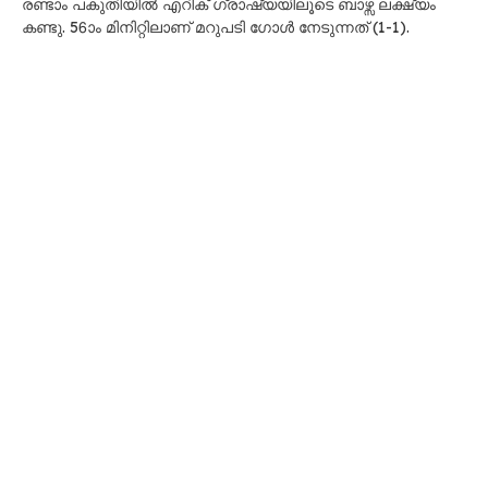
രണ്ടാം പകുതിയിൽ എറിക് ഗ്രാഷ്യയിലൂടെ ബാഴ്സ ലക്ഷ്യം
കണ്ടു. 56ാം മിനിറ്റിലാണ് മറുപടി ഗോൾ നേടുന്നത് (1-1).