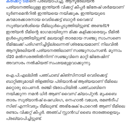
ക്രിക്കറ്റ് ടീമി
നെ പ്രഖ്യാപിച്ചു. ആസ്ട്രേലിയന്‍
പര്യടനത്തിലുള്ള ഇന്ത്യൻ വിക്കറ്റ് കീപ്പര്‍ ജിതേഷ് ശര്‍മയാണ്
ടൂര്‍ണമെന്‍റില്‍ ഇന്ത്യയെ നയിക്കുക. ഇന്ത്യയുടെ
കൗമാരക്കാരനായ വെടിക്കെട്ട് ബാറ്റർ വൈഭവ്
സൂര്യവന്‍ശിയെ ടീമിലുൾപ്പെടുത്തിയിട്ടുണ്ട്. അണ്ടർ19
ഇന്ത്യൻ ടീമി​ന്റെ ഭാഗമായിരുന്ന മിക്ക കളിക്കാരെയും ടീമിൽ
ഉൾപ്പെടുത്തിയിട്ടുണ്ട്. മലയാളി താരമായ സഞ്ജു സാംസണെ
ടീമിലേക്ക് പരിഗണിച്ചിട്ടില്ലെന്നത് ശ്രദ്ധേയമാണ്. നിലവിൽ
ആസ്ട്രേലിയൻ പര്യടനത്തിലാണ് സഞ്ജുസാംസൺ. മൂന്നാം
ടി20 മൽസരത്തിൽനിന്ന് സഞ്ജുവിനെ മാറ്റി ജിതേഷിന്
അവസരം നൽകിയത് സംശയമുളവാക്കുന്നു.
ഐ.പി.എല്ലില്‍ പഞ്ചാബ് കിങ്സിനായി വെടിക്കെട്ട്
ബാറ്റിങ്ങുമായി തിളങ്ങിയ പ്രിയാന്‍ഷ് ആര്യയാണ് ടീമിലെ
മറ്റൊരു ഓപണര്‍. രഞ്ജി ട്രോഫിയില്‍ പഞ്ചാബിനെ
നയിക്കുന്ന നമന്‍ ധിര്‍ ആണ് വൈസ് ക്യാപ്റ്റൻ. മുംബൈ
താരം സൂര്യാൻഷ് ഷെഡ്ഗെ, നെഹാല്‍ വധേര, രമണ്‍ദീപ്
സിങ് എന്നിവരും ടീമിലുണ്ട്. അഭിഷേക് പോറെല്‍ ആണ് ടീമിലെ
രണ്ടാം വിക്കറ്റ് കീപ്പര്‍. അഞ്ച് സ്റ്റാന്‍ഡ് ബൈ താരങ്ങളെയും
പ്രഖ്യാപിച്ചിട്ടുണ്ട്.