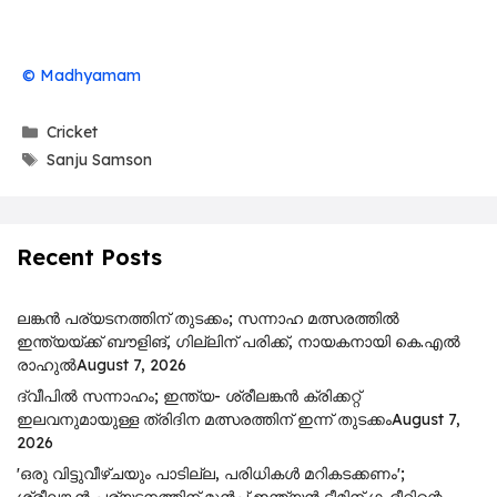
© Madhyamam
Categories
Cricket
Tags
Sanju Samson
Recent Posts
ലങ്കൻ പര്യടനത്തിന് തുടക്കം; സന്നാഹ മത്സരത്തിൽ
ഇന്ത്യയ്ക്ക് ബൗളിങ്, ഗില്ലിന് പരിക്ക്, നായകനായി കെ.എൽ
രാഹുൽ
August 7, 2026
ദ്വീപിൽ സന്നാഹം; ഇന്ത്യ- ശ്രീലങ്കൻ ക്രിക്കറ്റ്
ഇലവനുമായുള്ള ത്രിദിന മത്സരത്തിന് ഇന്ന് തുടക്കം
August 7,
2026
'ഒരു വിട്ടുവീഴ്ചയും പാടില്ല, പരിധികൾ മറികടക്കണം';
ശ്രീലങ്കൻ പര്യടനത്തിന് മുൻപ് ഇന്ത്യൻ ടീമിന് ഗംഭീറിന്റെ