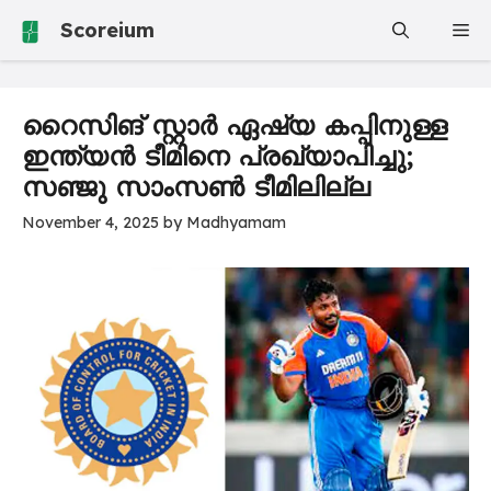
Skip
Scoreium
Me
to
content
റൈസിങ് സ്റ്റാര്‍ ഏഷ്യ കപ്പിനുള്ള
ഇന്ത്യൻ ടീമിനെ പ്രഖ്യാപിച്ചു;
സഞ്ജു സാംസൺ ടീമിലില്ല
November 4, 2025
by
Madhyamam