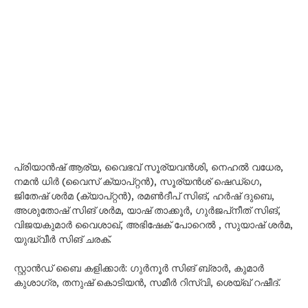
പ്രിയാൻഷ് ആര്യ, വൈഭവ് സൂര്യവൻശി, നെഹൽ വധേര,
നമൻ ധിർ (വൈസ് ക്യാപ്റ്റൻ), സൂര്യൻശ് ഷെഡ്‌ഗെ,
ജിതേഷ് ശർമ (ക്യാപ്റ്റൻ), രമൺദീപ് സിങ്, ഹർഷ് ദുബെ,
അശുതോഷ് സിങ് ശർമ, യാഷ് താക്കൂർ, ഗുർജപ്‌നീത് സിങ്,
വിജയകുമാര്‍ വൈശാഖ്, അഭിഷേക് പോറെൽ , സുയാഷ് ശർമ,
യുദ്ധ്‌വീര്‍ സിങ് ചരക്.
സ്റ്റാൻഡ് ബൈ കളിക്കാർ: ഗുർനൂർ സിങ് ബ്രാർ, കുമാർ
കുശാഗ്ര, തനുഷ് കൊടിയൻ, സമീർ റിസ്‌വി, ശെയ്ഖ് റഷീദ്.