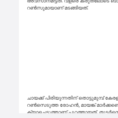
അവസാനമിട്ടത്. വളരെ കരുതലോടെ ബാറ്റ് 
റൺസുമായാണ് മടങ്ങിയത്.
ചായക്ക് പിരിയുന്നതിന് തൊട്ടുമുമ്പ് ക
റൺസെടുത്ത രോഹൻ, മായങ്ക് മാർക്ക
ക്യാച്ചെടുത്താണ് പുറത്തായത്. തുടർന്ന