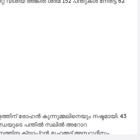
വീശിയ അങ്കിത് ശർമ 152 പന്തുകൾ നേരിട്ട് 62
േരളത്തിന് രോഹൻ കുന്നുമ്മലിനെയും നഷ്ടമായി. 43
ണ്ഡെയുടെ പന്തിൽ സലിൽ അറോറ
െത്തിയ ക്യാപ്റ്റൻ മുഹമ്മദ് അസറുദ്ദീനും