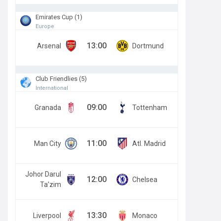
Emirates Cup (1)
Europe
13:00
Arsenal
Dortmund
Club Friendlies (5)
International
09:00
Granada
Tottenham
11:00
Man City
Atl. Madrid
Johor Darul
12:00
Chelsea
Ta’zim
13:30
Liverpool
Monaco