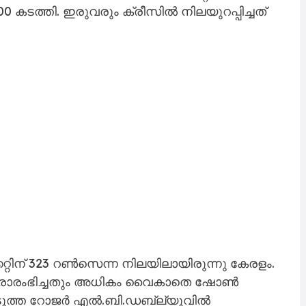
300 കടത്തി. ഇരുവരും ക്രീസിൽ നിലയുറപ്പിച്ചത്
കറ്റിന് 323 റൺസെന്ന നിലയിലായിരുന്നു കേരളം.
ുനരാരംഭിച്ചതും അധികം വൈകാതെ ഷോൺ
െടുത്ത റോജർ എൽ.ബി.ഡബ്ല്യുവിൽ