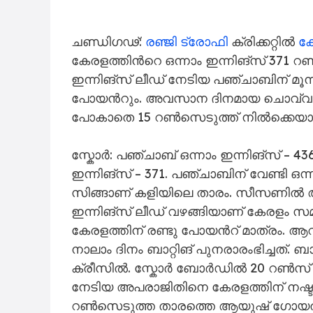
ചണ്ഡിഗഢ്:
രഞ്ജി ട്രോഫി
ക്രിക്കറ്റിൽ
ക
കേരളത്തിന്‍റെ ഒന്നാം ഇന്നിങ്സ് 371
ഇന്നിങ്സ് ലീഡ് നേടിയ പഞ്ചാബിന് മൂന്ന
പോയന്‍റും. അവസാന ദിനമായ ചൊവ്വാഴ്ച
പോകാതെ 15 റൺസെടുത്ത് നില്‍ക്കെയാ
സ്കോർ: പഞ്ചാബ് ഒന്നാം ഇന്നിങ്സ് – 436,
ഇന്നിങ്സ് – 371. പഞ്ചാബിന് വേണ്ടി 
സിങ്ങാണ് കളിയിലെ താരം. സീസണിൽ ആദ
ഇന്നിങ്സ് ലീഡ് വഴങ്ങിയാണ് കേരളം സമന
കേരളത്തിന് രണ്ടു പോയന്‍റ് മാത്രം.
നാലാം ദിനം ബാറ്റിങ് പുനരാരംഭിച്ചത്.
ക്രീസിൽ. സ്കോർ ബോർഡിൽ 20 റൺസ് കൂ
നേടിയ അപരാജിതിനെ കേരളത്തിന് നഷ്ടമ
റൺസെടുത്ത താരത്തെ ആയുഷ് ഗോയൽ ക്