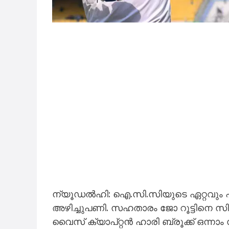
ന്യൂഡൽഹി: ഐ.സി.സിയുടെ ഏറ്റവും പുതിയ
അഴിച്ചുപണി. സഹതാരം ജോ റൂട്ടിനെ സിംഹ
വൈസ് ക്യാപ്റ്റൻ ഹാരി ബ്രൂക്ക് ഒന്ന