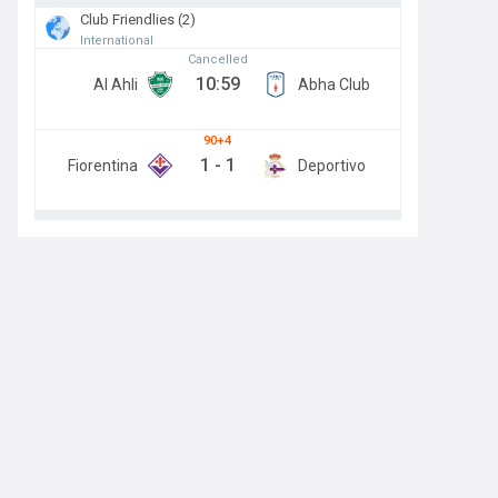
Club Friendlies (2)
International
Cancelled
10:59
Al Ahli
Abha Club
90+4
1
-
1
Fiorentina
Deportivo