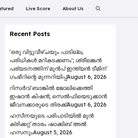
atured
Live Score
About Us
Recent Posts
'ഒരു വിട്ടുവീഴ്ചയും പാടില്ല,
പരിധികൾ മറികടക്കണം'; ശ്രീലങ്കൻ
പര്യടനത്തിന് മുൻപ് ഇന്ത്യൻ ടീമിന്
ഗംഭീറിന്റെ മുന്നറിയിപ്പ്
August 6, 2026
റിസര്‍വ് ബാങ്കിൽ ജോലിക്കെത്തി
ഇഷാന്‍ കിഷന്‍; സെൽഫിയെടുക്കാൻ
ജീവനക്കാരുടെ തിരക്ക്
August 6, 2026
ഹസീനയുടെ പരിപാടിയിൽ മുൻ
ക്രിക്കറ്റ് താരം ഷാക്കിബ് അൽ
ഹസനും
August 5, 2026