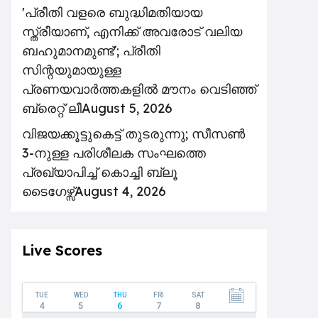
'പ്രീതി വളരെ ബുദ്ധിമതിയായ
സ്ത്രീയാണ്, എനിക്ക് അവരോട് വലിയ
ബഹുമാനമുണ്ട്'; പ്രീതി
സിന്റയുമായുള്ള
പ്രണയവാർത്തകളിൽ മൗനം വെടിഞ്ഞ്
ബ്രെറ്റ് ലീ
August 5, 2026
വിജയക്കൂട്ടുകെട്ട് തുടരുന്നു; സീസൺ
3-നുള്ള പരിശീലക സംഘത്തെ
പ്രഖ്യാപിച്ച് കൊച്ചി ബ്ലൂ
ടൈഗേഴ്സ്
August 4, 2026
Live Scores
TUE
WED
THU
FRI
SAT
4
5
6
7
8