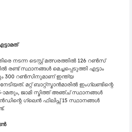
്ടാമത്
 നടന്ന ടെസ്റ്റ് മത്സരത്തിൽ 126 റൺസ്
 രണ്ട് സ്ഥാനങ്ങൾ മെച്ചപ്പെടുത്തി എട്ടാം
ിനും 300 റൺസിനുമാണ് ഇന്ത്യ
ത്. മറ്റ് ബാറ്റ്സ്മാൻമാരിൽ ഇംഗ്ലണ്ടിന്റെ
5-ാമതും, ജാമി സ്മിത്ത് അഞ്ച് സ്ഥാനങ്ങൾ
ിലൻഡിന്റെ ഗ്ലെൻ ഫിലിപ്സ് 15 സ്ഥാനങ്ങൾ
്.
ൻസൺ