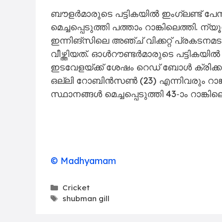
ബൗളർമാരുടെ പട്ടികയിൽ ഇംഗ്ലണ്ട് 
മെച്ചപ്പെടുത്തി പത്താം റാങ്കിലെത്തി. 
ഇന്നിങ്സിലെ അഞ്ച് വിക്കറ്റ് പ്രകടനമ
വീഴ്ത്തിയത്. ഓൾറൗണ്ടർമാരുടെ പട്ടികയി
ഇടവേളയ്ക്ക് ശേഷം റെഡ് ബോൾ ക്രിക്കറ്
ഒല്ലി റോബിൻസൺ (23) എന്നിവരും റാങ്കിങ
സ്ഥാനങ്ങൾ മെച്ചപ്പെടുത്തി 43-ാം റാങ്കിലെ
© Madhyamam
Categories
Cricket
Tags
shubman gill