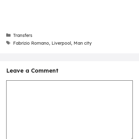
Categories
Transfers
Tags
Fabrizio Romano
,
Liverpool
,
Man city
Leave a Comment
Comment