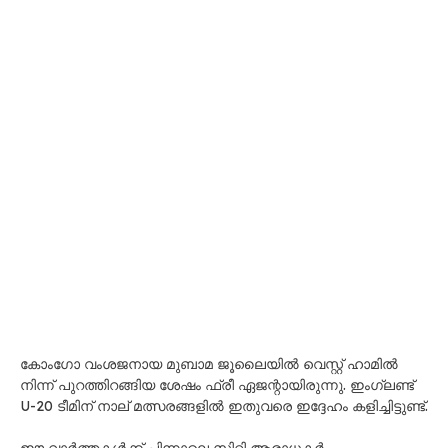
കോംഗോ വംശജനായ മുബാമ ജൂലൈയിൽ വെസ്റ്റ് ഹാമിൽ
നിന്ന് പുറത്തിറങ്ങിയ ശേഷം ഫ്രീ ഏജന്റായിരുന്നു. ഇംഗ്ലണ്ട്
U-20 ടീമിന് നാല് മത്സരങ്ങളിൽ ഇതുവരെ ഇദ്ദേഹം കളിച്ചിട്ടുണ്ട്.
ഈ വാർത്തകൾക്ക് പിന്നാലെ സിറ്റി ആരാധകർ