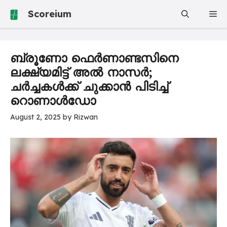
Skip
Scoreium
Me
to
content
ബ്രൂണോ ഫെർണാണ്ടസിനെ
ലക്ഷ്യമിട്ട് അൽ നാസർ;
ചർച്ചകൾക്ക് ചുക്കാൻ പിടിച്ച്
റൊണാൾഡോ
August 2, 2025
by
Rizwan