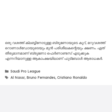
ഒരു വശത്ത് ക്ലബ്ബിനോടുള്ള ബ്രൂണോയുടെ കൂറ്, മറുവശത്ത്
റൊണാൾഡോയുടെയും മുൻ പരിശീലകന്റെയും ക്ഷണം. ഏത്
തീരുമാനമാണ് ബ്രൂണോ ഫെർണാണ്ടസ് എടുക്കുക
എന്നറിയാനുള്ള ആകാംക്ഷയിലാണ് ഫുട്ബോൾ ആരാധകർ.
Categories
Saudi Pro League
Tags
Al Nassr
,
Bruno Fernandes
,
Cristiano Ronaldo
Leave a Comment
Comment