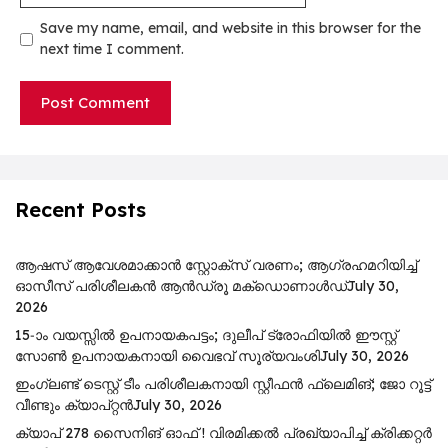
Save my name, email, and website in this browser for the
next time I comment.
Recent Posts
ആഷസ് ആവേശമാക്കാൻ സ്റ്റോക്സ് വരണം; ആഗ്രഹമറിയിച്ച്
ഓസീസ് പരിശീലകൻ ആൻഡ്രൂ മക്ഡൊണാൾഡ്
July 30,
2026
15-ാം വയസ്സിൽ ഉപനായകപട്ടം; ദുലീപ് ട്രോഫിയിൽ ഈസ്റ്റ്
സോൺ ഉപനായകനായി വൈഭവ് സൂര്യവംശി
July 30, 2026
ഇംഗ്ലണ്ട് ടെസ്റ്റ് ടീം പരിശീലകനായി സ്റ്റീഫൻ ഫ്ലെമിങ്; ജോ റൂട്ട്
വീണ്ടും ക്യാപ്റ്റൻ
July 30, 2026
ക്യാപ് 278 സൈനിങ് ഓഫ് ! വിരമിക്കൽ പ്രഖ്യാപിച്ച് ക്രിക്കറ്റർ