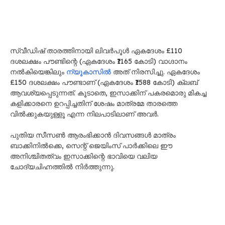
സ്വീഡിഷ് താരത്തിനായി ലിവർപൂൾ ഏകദേശം £110
ദശലക്ഷം പൗണ്ടിന്റെ (ഏകദേശം ₹1165 കോടി) വാഗ്ദാനം
നൽകിയെങ്കിലും
ന്യൂകാസിൽ
അത് നിരസിച്ചു. ഏകദേശം
£150 ദശലക്ഷം പൗണ്ടാണ് (ഏകദേശം ₹1588 കോടി) ക്ലബ്
ആവശ്യപ്പെടുന്നത്. കൂടാതെ, ഇസാക്കിന് പകരമൊരു മികച്ച
കളിക്കാരനെ ഉറപ്പിച്ചതിന് ശേഷം മാത്രമേ താരത്തെ
വിൽക്കുകയുള്ളൂ എന്ന നിലപാടിലാണ് അവർ.
പുതിയ സീസൺ ആരംഭിക്കാൻ ദിവസങ്ങൾ മാത്രം
ബാക്കിനിൽക്കെ, സെന്റ് ജെയിംസ് പാർക്കിലെ ഈ
അനിശ്ചിതത്വം ഇസാക്കിന്റെ ഭാവിയെ വലിയ
ചോദ്യചിഹ്നത്തിൽ നിർത്തുന്നു.