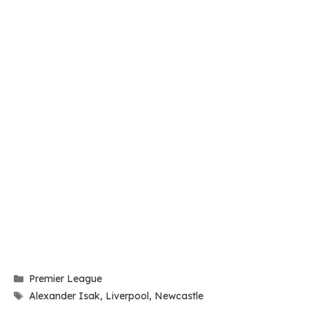
Categories
Premier League
Tags
Alexander Isak
,
Liverpool
,
Newcastle