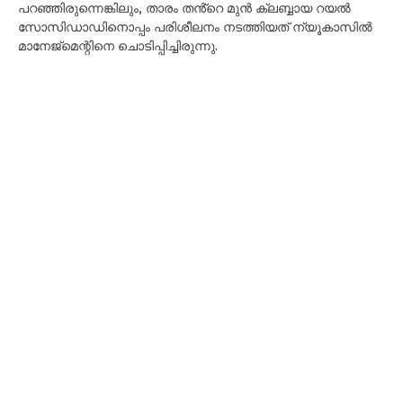
പറഞ്ഞിരുന്നെങ്കിലും, താരം തൻ്റെ മുൻ ക്ലബ്ബായ റയൽ
സോസിഡാഡിനൊപ്പം പരിശീലനം നടത്തിയത് ന്യൂകാസിൽ
മാനേജ്‌മെന്റിനെ ചൊടിപ്പിച്ചിരുന്നു.