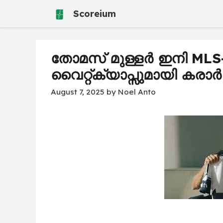
Skip
Scoreium
to
content
തോമസ് മുള്ളർ ഇനി ML
വൈറ്റ്ക്യാപ്സുമായി കരാർ ഒപ
August 7, 2025
by
Noel Anto