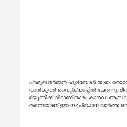
പ്രമുഖ ജർമ്മൻ ഫുട്ബോൾ താരം തോമസ
വാൻകൂവർ വൈറ്റ്ക്യാപ്സിൽ ചേർന്നു. 
മ്യൂണിക്ക് വിട്ടാണ് താരം കാനഡ ആസ്ഥാനമ
തന്നെയാണ് ഈ സുപ്രധാന വാർത്ത ഔദ്