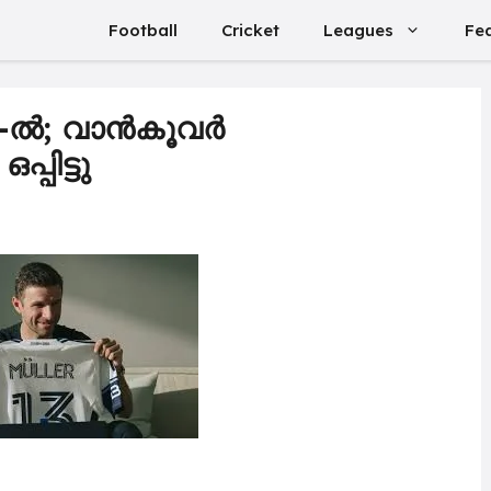
Football
Cricket
Leagues
Fe
S-ൽ; വാൻകൂവർ
്പിട്ടു