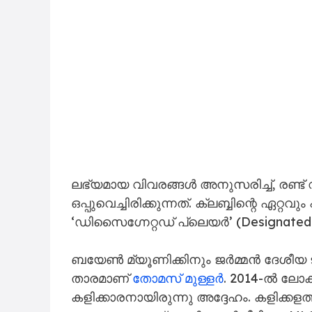
ലഭ്യമായ വിവരങ്ങൾ അനുസരിച്ച്, രണ്ട്
ഒപ്പുവെച്ചിരിക്കുന്നത്. ക്ലബ്ബിന്റെ ഏറ്
‘ഡിസൈഗ്നേറ്റഡ് പ്ലെയർ’ (Designated 
ബയേൺ മ്യൂണിക്കിനും ജർമ്മൻ ദേശീയ ടീ
താരമാണ്
തോമസ് മുള്ളർ
. 2014-ൽ ലോക
കളിക്കാരനായിരുന്നു അദ്ദേഹം. കളിക്കളത്