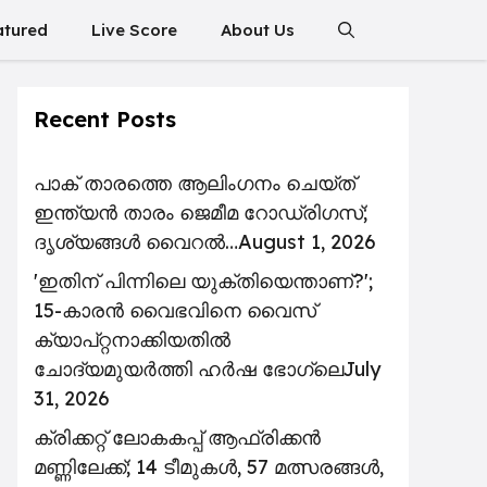
atured
Live Score
About Us
Recent Posts
പാക് താരത്തെ ആലിംഗനം ചെയ്ത്
ഇന്ത്യൻ താരം ജെമീമ റോഡ്രിഗസ്;
ദൃശ്യങ്ങൾ വൈറൽ…
August 1, 2026
'ഇതിന് പിന്നിലെ യുക്തിയെന്താണ്?';
15-കാരൻ വൈഭവിനെ വൈസ്
ക്യാപ്റ്റനാക്കിയതിൽ
ചോദ്യമുയർത്തി ഹർഷ ഭോഗ്ലെ
July
31, 2026
ക്രിക്കറ്റ് ലോകകപ്പ് ആഫ്രിക്കൻ
മണ്ണിലേക്ക്; 14 ടീമുകൾ, 57 മത്സരങ്ങൾ,