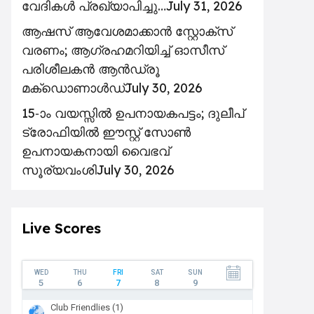
വേദികൾ പ്രഖ്യാപിച്ചു…
July 31, 2026
ആഷസ് ആവേശമാക്കാൻ സ്റ്റോക്സ്
വരണം; ആഗ്രഹമറിയിച്ച് ഓസീസ്
പരിശീലകൻ ആൻഡ്രൂ
മക്ഡൊണാൾഡ്
July 30, 2026
15-ാം വയസ്സിൽ ഉപനായകപട്ടം; ദുലീപ്
ട്രോഫിയിൽ ഈസ്റ്റ് സോൺ
ഉപനായകനായി വൈഭവ്
സൂര്യവംശി
July 30, 2026
Live Scores
WED
THU
FRI
SAT
SUN
5
6
7
8
9
Club Friendlies (1)