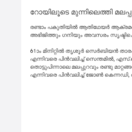
റോയിലൂടെ മുന്നിലെത്തി മലപ്പ
രണ്ടാം പകുതിയിൽ ആതിഥേയർ ആക്രമണം കട
അഭിജിത്തും ഗനിയും അവസരം സൃഷ്ടിച്ച
61ാം മിനിറ്റിൽ തൃശൂർ സെർബിയൻ താ
എന്നിവരെ പിൻവലിച്ച് സെന്തമിൽ, എസ്
തൊട്ടുപിന്നാലെ മലപ്പുറവും രണ്ടു മാറ്
എന്നിവരെ പിൻവലിച്ച് ജോൺ കെന്നഡി, 