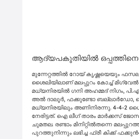
ആദ്യപകുതിയിൽ ഒപ്പത്തിനൊപ
മുന്നേറ്റത്തിൽ റോയ് കൃഷ്ണയെയും ഫസല
ശൈലിയിലാണ് മലപ്പുറം കോച്ച് മിഗ്വ
മധ്യനിരയിൽ ഗനി അഹമ്മദ് നിഗം, പി.എ
അൽ ദാലൂർ, ഫക്കുണ്ടോ ബല്ലാർഡോ, 
മധ്യനിരയിലും അണിനിരന്നു. 4-4-2 ശൈ
നേരിട്ടത്. ഐ ലീഗ് താരം മാർക്കസ് ജോസഫി
ചുമതല. രണ്ടാം മിനിറ്റിൽതന്നെ മലപ്പ
പുറത്തുനിന്നും ലഭിച്ച ഫ്രീ കിക്ക് ഫ