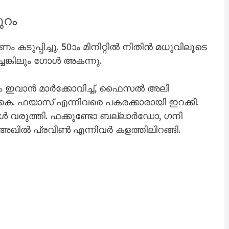
ുറം
ുപ്പിച്ചു. 50ാം മിനിറ്റിൽ നിതിൻ മധുവിലൂടെ
െങ്കിലും ഗോൾ അകന്നു.
രം ഇവാൻ മാർക്കോവിച്ച്, ഫൈസൽ അലി
.കെ. ഫയാസ് എന്നിവരെ പകരക്കാരായി ഇറക്കി.
റങ്ങൾ വരുത്തി. ഫക്കുണ്ടോ ബല്ലാർഡോ, ഗനി
അഖിൽ പ്രവീൺ എന്നിവർ കളത്തിലിറങ്ങി.