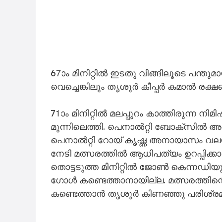
67ാം മിനിറ്റിൽ ഇടതു വിങ്ങിലൂടെ പന്തുമായ
വെച്ചെങ്കിലും തൃശൂർ കീപ്പർ കമാൽ രക്ഷപ്
71ാം മിനിറ്റിൽ മലപ്പുറം കാത്തിരുന്ന നി
മുന്നിലെത്തി. പെനാൽറ്റി ബോക്സിൽ അബ്
പെനാൽറ്റി റോയ് കൃഷ്ണ അനായാസം വലയിലെത
നേടി മത്സരത്തിൽ ആധിപത്യം ഉറപ്പിക്കാ
തൊട്ടടുത്ത മിനിറ്റിൽ ജോൺ കെന്നഡിയും ഗ
ഗോൾ കണ്ടെത്താനായില്ല. മത്സരത്തി
കണ്ടെത്താൻ തൃശൂർ കിണഞ്ഞു പരിശ്രമിച്ചെ