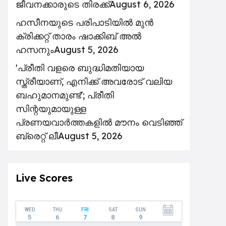
ജീവനക്കാരുടെ തിരക്ക്
August 6, 2026
ഹസീനയുടെ പരിപാടിയിൽ മുൻ
ക്രിക്കറ്റ് താരം ഷാക്കിബ് അൽ
ഹസനും
August 5, 2026
'പ്രീതി വളരെ ബുദ്ധിമതിയായ
സ്ത്രീയാണ്, എനിക്ക് അവരോട് വലിയ
ബഹുമാനമുണ്ട്'; പ്രീതി
സിന്റയുമായുള്ള
പ്രണയവാർത്തകളിൽ മൗനം വെടിഞ്ഞ്
ബ്രെറ്റ് ലീ
August 5, 2026
Live Scores
WED
THU
FRI
SAT
SUN
5
6
7
8
9