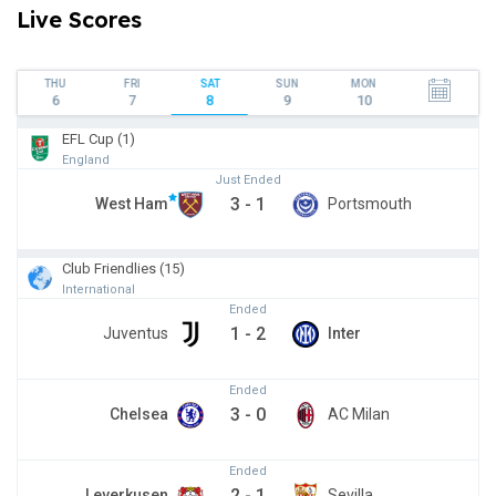
Live Scores
THU
FRI
SAT
SUN
MON
6
7
8
9
10
EFL Cup (1)
England
Just Ended
3
-
1
West Ham
Portsmouth
Club Friendlies (15)
International
Ended
1
-
2
Juventus
Inter
Ended
3
-
0
Chelsea
AC Milan
Ended
2
-
1
Leverkusen
Sevilla