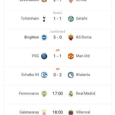
Ended
1
-
1
Tottenham
Getafe
Just Ended
3
-
0
Brighton
AS Roma
49
1
-
1
PSG
Man Utd
49
0
-
2
Schalke 04
Atalanta
17:00
Ferencvaros
Real Madrid
18:00
Galatasaray
Villarreal