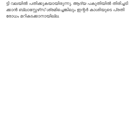
ട്ടി വ​ല​യി​ൽ പ​തി​ക്കു​ക​യാ​യി​രു​ന്നു. ആ​ദ്യ പ​കു​തി​യി​ൽ തി​രി​ച്ച​ടി​
ക്കാ​ൻ ബ്ലാ​സ്റ്റേ​ഴ്‌​സ് ശ്ര​മി​ച്ചെ​ങ്കി​ലും ഇ​ന്റ​ർ കാ​ശി​യു​ടെ പ്ര​തി​
രോ​ധം മ​റി​ക​ട​ക്കാ​നാ​യി​ല്ല.