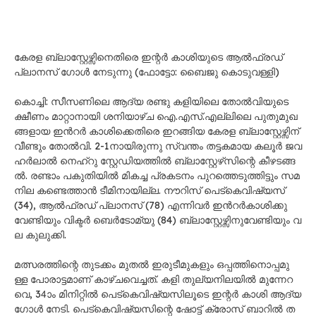
കേ​ര​ള ബ്ലാ​സ്റ്റേ​ഴ്സി​നെ​തി​രെ ഇ​ന്റ​ർ കാ​ശി​യു​ടെ ആ​ൽ​ഫ്ര​ഡ്
പ്ലാ​ന​സ് ഗോ​ൾ നേ​ടു​ന്നു (ഫോട്ടോ: ബൈ​ജു കൊ​ടു​വ​ള്ളി)
കൊ​ച്ചി: സീ​സ​ണി​ലെ ആ​ദ്യ ര​ണ്ടു ക​ളി​യി​ലെ തോ​ൽ​വി​യു​ടെ
ക്ഷീ​ണം മാ​റ്റാ​നാ​യി ശ​നി​യാ​ഴ്ച ഐ.​എ​സ്.​എ​ല്ലി​ലെ പു​തു​മു​ഖ​
ങ്ങ​ളാ​യ ഇ​ൻ​റ​ർ കാ​ശി​ക്കെ​തി​രെ ഇ​റ​ങ്ങി​യ കേ​ര​ള ബ്ലാ​സ്റ്റേ​ഴ്സി​ന്
വീ​ണ്ടും തോ​ൽ​വി. 2-1നാ​യി​രു​ന്നു സ്വ​ന്തം ത​ട്ട​ക​മാ​യ ക​ലൂ​ർ ജ​വ​
ഹ​ർ​ലാ​ൽ നെ​ഹ്റു സ്റ്റേ​ഡി​യ​ത്തി​ൽ ബ്ലാ​സ്റ്റേ​ഴ്‌​സി​ന്റെ കീ​ഴ​ട​ങ്ങ​
ൽ. ര​ണ്ടാം പ​കു​തി​യി​ൽ മി​ക​ച്ച പ്ര​ക​ട​നം പു​റ​ത്തെ​ടു​ത്തി​ട്ടും സ​മ​
നി​ല ക​ണ്ടെ​ത്താ​ൻ ടീ​മി​നാ​യി​ല്ല. നൗ​റി​സ് പെ​ട്‌​കെ​വി​ഷ്യ​സ്
(34), ആ​ൽ​ഫ്ര​ഡ് പ്ലാ​ന​സ് (78) എ​ന്നി​വ​ർ ഇ​ൻ​റ​ർ​കാ​ശി​ക്കു
വേ​ണ്ടി​യും വി​ക്ട​ർ ബെ​ർ​ടോ​മ്യു (84) ബ്ലാ​സ്റ്റേ​ഴ്സി​നു​വേ​ണ്ടി​യും വ​
ല കു​ലു​ക്കി.
മ​ത്സ​ര​ത്തി​ന്റെ തു​ട​ക്കം മു​ത​ൽ ഇ​രു​ടീ​മു​ക​ളും ഒ​പ്പ​ത്തി​നൊ​പ്പ​മു​
ള്ള പോ​രാ​ട്ട​മാ​ണ് കാ​ഴ്ച​വെ​ച്ച​ത്. ക​ളി തു​ല്യ​നി​ല​യി​ൽ മു​ന്നേ​റ​
വെ, 34ാം മി​നി​റ്റി​ൽ പെ​ട്‌​കെ​വി​ഷ്യ​സി​ലൂ​ടെ ഇ​ന്റ​ർ കാ​ശി ആ​ദ്യ
ഗോ​ൾ നേ​ടി. പെ​ട്‌​കെ​വി​ഷ്യ​സി​ന്റെ ഷോ​ട്ട് ക്രോ​സ് ബാ​റി​ൽ ത​