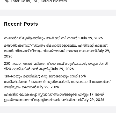
Tags
Inter Kashi
,
ISL
,
Kerala Blasters
Recent Posts
ബ്രാൻഡ് മൂല്യത്തിലും ആർ.സി.ബി നമ്പർ 1
July 29, 2026
മത്സരിക്കേണ്ടത് സ്വന്തം ടീമംഗങ്ങളോടല്ല, എതിരാളികളോട്';
തന്റെ നിലപാട് വീണ്ടും വ്യക്തമാക്കി സഞ്ജു സാംസൺ
July 29,
2026
230 സ്ഥാനങ്ങൾ മറികടന്ന് വൈഭവ് സൂര്യവംശി; ഐ.സി.സി
ടി20 റാങ്കിംഗിൽ വൻ കുതിപ്പ്
July 29, 2026
'ആരെയും ഭയമില്ല'; ഒരു ബൗളറേയും നേരിടാൻ
പേടിയില്ലെന്ന് വൈഭവ് സൂര്യവൻഷി, രാജസ്ഥാൻ റോയൽസ്
അഭിമുഖം വൈറൽ
July 29, 2026
ഏകദിന ലോകകപ്പ്; സ്ക്വാഡ് അംഗങ്ങളുടെ എണ്ണം 17 ആയി
ഉയർത്തണമെന്ന് ആസ്ട്രേലിയൻ പരിശീലകൻ
July 29, 2026