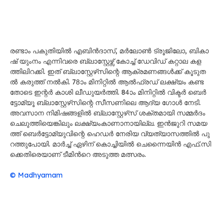
ര​ണ്ടാം പ​കു​തി​യി​ൽ എ​ബി​ൻ​ദാ​സ്, മ​ർ​ലോ​ൺ ട്രൂ​ജി​ലോ, ബി​കാ​
ഷ് യും​നം എ​ന്നി​വ​രെ ബ്ലാ​സ്റ്റേ​ഴ്സ് കോ​ച്ച് ഡേ​വി​ഡ് ക​റ്റാ​ല ക​ള​
ത്തി​ലി​റ​ക്കി. ഇ​ത് ബ്ലാ​സ്റ്റേ​ഴ്‌​സി​ന്റെ ആ​ക്ര​മ​ണ​ങ്ങ​ൾ​ക്ക് കൂ​ടു​ത​
ൽ ക​രു​ത്ത് ന​ൽ​കി. 78ാം മി​നി​റ്റി​ൽ ആ​ൽ​ഫ്ര​ഡ് ല​ക്ഷ്യം ക​ണ്ട​
തോ​ടെ ഇ​ന്റ​ർ കാ​ശി ലീ​ഡു​യ​ർ​ത്തി. 84ാം മി​നി​റ്റി​ൽ വി​ക്ട​ർ ബെ​ർ​
ട്ടോ​മ്യൂ ബ്ലാ​സ്റ്റേ​ഴ്‌​സി​ന്റെ സീ​സ​ണി​ലെ ആ​ദ്യ ഗോ​ൾ നേ​ടി.
അ​വ​സാ​ന നി​മി​ഷ​ങ്ങ​ളി​ൽ ബ്ലാ​സ്റ്റേ​ഴ്‌​സ് ശ​ക്ത​മാ​യി സ​മ്മ​ർ​ദം
ചെ​ലു​ത്തി​യെ​ങ്കി​ലും ല​ക്ഷ്യം​കാ​ണാ​നാ​യി​ല്ല. ഇ​ൻ​ജു​റി സ​മ​യ​
ത്ത് ബെ​ർ​ട്ടോ​മ്യു​വി​ന്റെ ഹെ​ഡ​ർ നേ​രി​യ വ്യ​ത്യാ​സ​ത്തി​ൽ പു​
റ​ത്തു​പോ​യി. മാ​ർ​ച്ച് ഏ​ഴി​ന് കൊ​ച്ചി​യി​ൽ ചെ​ന്നൈ​യി​ൻ എ​ഫ്‌.​സി​
ക്കെ​തി​രെ​യാ​ണ് ടീ​മി​ന്‍റെ അ​ടു​ത്ത മ​ത്സ​രം.
© Madhyamam